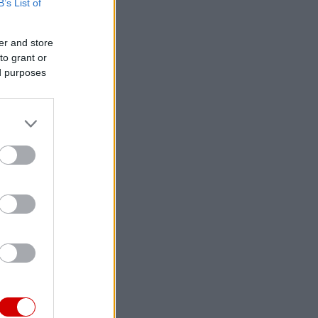
B’s List of
er and store
to grant or
ed purposes