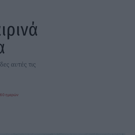
αιρινά
α
δες αυτές τις
360 ημερών