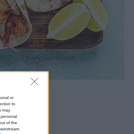
sonal or
ection to
ou may
 personal
out of the
 downstream