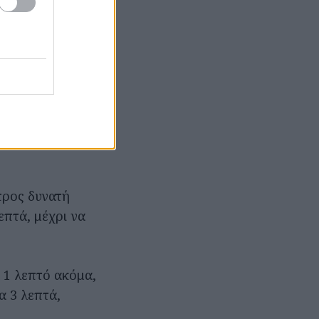
, 1¼ κουταλάκι
έτι. Τα
υρώσουμε,
προς δυνατή
επτά, μέχρι να
 1 λεπτό ακόμα,
α 3 λεπτά,