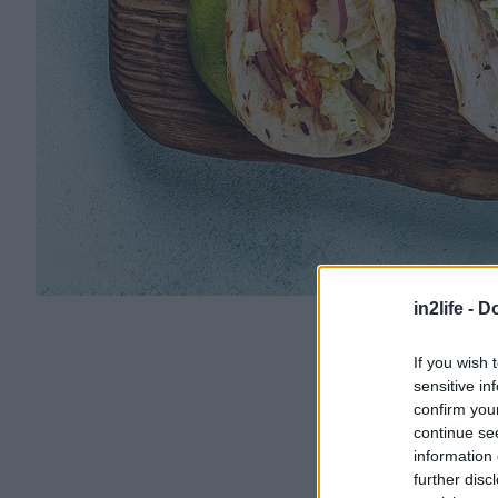
in2life -
Do
If you wish 
sensitive in
confirm you
continue se
information 
further disc