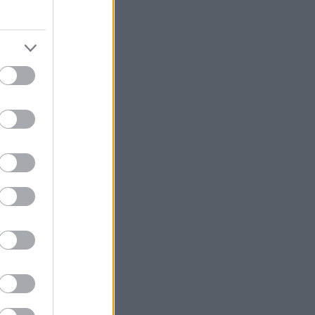
λά θρεπτικά
θέλει να
η για να
οφανώς είναι
5 γρ. μανιτάρια
μένες, 225 γρ.