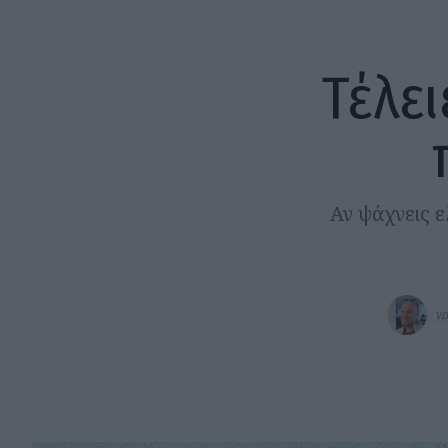
Τέλει
Αν ψάχνεις ε
γρ