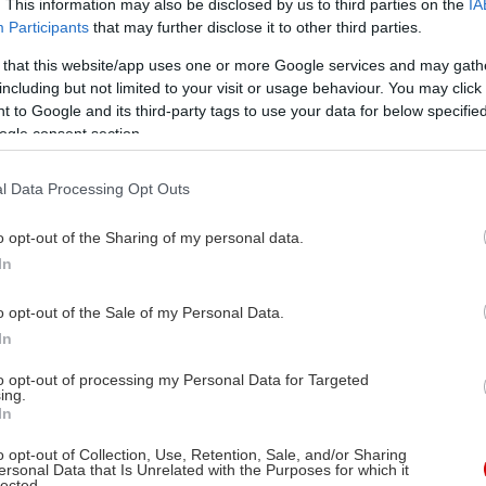
. This information may also be disclosed by us to third parties on the
IA
Participants
that may further disclose it to other third parties.
 that this website/app uses one or more Google services and may gath
including but not limited to your visit or usage behaviour. You may click 
 to Google and its third-party tags to use your data for below specifi
ogle consent section.
l Data Processing Opt Outs
o opt-out of the Sharing of my personal data.
In
o opt-out of the Sale of my Personal Data.
In
to opt-out of processing my Personal Data for Targeted
ing.
In
o opt-out of Collection, Use, Retention, Sale, and/or Sharing
ersonal Data that Is Unrelated with the Purposes for which it
lected.