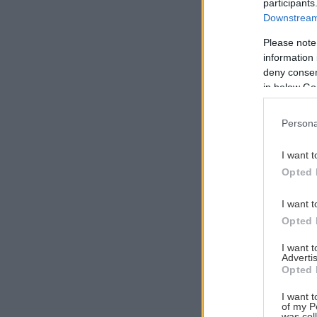
participants
Downstream 
Please note
information 
Αναζήτηση
deny consent
για...
in below Go
Persona
I want t
Opted 
I want t
Opted 
I want 
Advertis
Opted 
I want t
of my P
was col