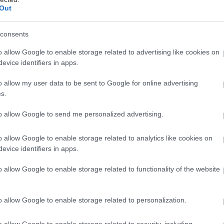
Out
consents
καλοκαίρι συνήθως καταναλώνουμε πιο ανάλαφρα αλ
o allow Google to enable storage related to advertising like cookies on
ματα. Όταν οι θερμοκρασίες ανεβαίνουν, κανείς δεν 
evice identifiers in apps.
άσει ώρες στην κουζίνα ή να φάει κάτι βαρύ.
o allow my user data to be sent to Google for online advertising
s.
 δροσερές πρωτεϊνικές επιλογές είναι η ιδανική λύσ
ρτάτος, ενυδατωμένος και γεμάτος ενέργεια. Και πρ
to allow Google to send me personalized advertising.
o allow Google to enable storage related to analytics like cookies on
evice identifiers in apps.
νιτάρια, σπανάκι και ρικότα
o allow Google to enable storage related to functionality of the website
o allow Google to enable storage related to personalization.
ι ολικής άλεσης, 30 ml ελαιόλαδο έξτρα παρθένο, 22
α), κομμένα στα τέσσερα, 4 σκελίδες σκόρδο ψιλοκομ
o allow Google to enable storage related to security, including