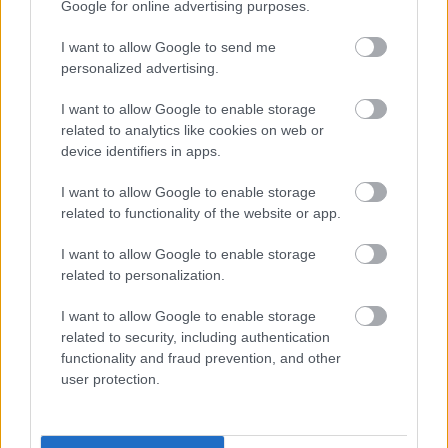
Google for online advertising purposes.
Ο Ιοβόλος υπάρχει από την εποχή που τα blogs ήταν «κάτι
καινούριο». Ρίχνει τα βέλη που ετοιμάζει φτιάχνει η
I want to allow Google to send me
συντακτική ομάδα του In2life και λέει τη γνώμη του χωρίς
personalized advertising.
φόβο, αλλά συχνά με πάθος από το 2008. Κάποιοι λένε ότι
πίσω από τη μυστική του ταυτότητα κρύβονται ανύπαντροι
I want to allow Google to enable storage
related to analytics like cookies on web or
χαβαλετζήδες, κάποιοι άλλοι ότι την ύλη του φροντίζουν
device identifiers in apps.
σεβαστοί οικογενειάρχες που φλερτάρουν με τον
συντηρητισμό της μέσης ηλικίας. Εσύ μην δινεις σημασία.
I want to allow Google to enable storage
related to functionality of the website or app.
I want to allow Google to enable storage
related to personalization.
Διαβάστε επίσης
I want to allow Google to enable storage
related to security, including authentication
functionality and fraud prevention, and other
user protection.