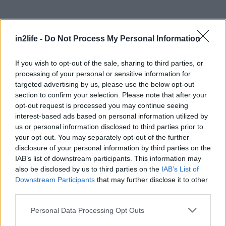
για...
in2life -
Do Not Process My Personal Information
If you wish to opt-out of the sale, sharing to third parties, or
processing of your personal or sensitive information for
targeted advertising by us, please use the below opt-out
section to confirm your selection. Please note that after your
opt-out request is processed you may continue seeing
interest-based ads based on personal information utilized by
us or personal information disclosed to third parties prior to
your opt-out. You may separately opt-out of the further
disclosure of your personal information by third parties on the
IAB’s list of downstream participants. This information may
also be disclosed by us to third parties on the
IAB’s List of
Downstream Participants
that may further disclose it to other
third parties.
Please note that this website/app uses one or more Google
Personal Data Processing Opt Outs
services and may gather and store information including but