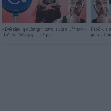
«Εγώ είμαι η ανάπηρη, αυτοί είναι οι μ***ες» –
Περδίκι εί
Η Maria Rolls χωρίς φίλτρο
με τον Ho