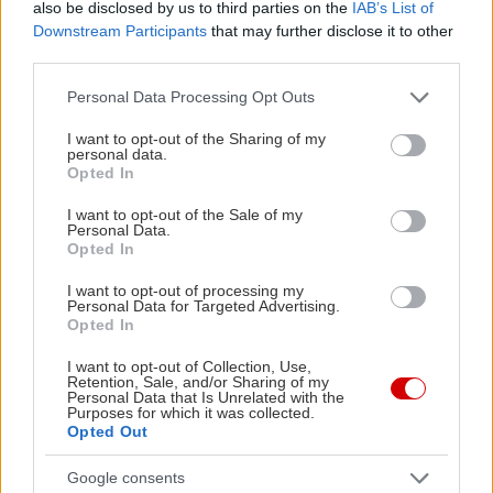
also be disclosed by us to third parties on the
IAB’s List of
Downstream Participants
that may further disclose it to other
third parties.
Please note that this website/app uses one or more Google
Personal Data Processing Opt Outs
services and may gather and store information including but
not limited to your visit or usage behaviour. You may click to
I want to opt-out of the Sharing of my
personal data.
grant or deny consent to Google and its third-party tags to
Opted In
use your data for below specified purposes in below Google
consent section.
I want to opt-out of the Sale of my
Ιοβόλος
Personal Data.
Opted In
Ο Ιοβόλος υπάρχει από την εποχή που τα blogs ήταν «κάτι
I want to opt-out of processing my
καινούριο». Ρίχνει τα βέλη που ετοιμάζει φτιάχνει η
Personal Data for Targeted Advertising.
Opted In
συντακτική ομάδα του In2life και λέει τη γνώμη του χωρίς
φόβο, αλλά συχνά με πάθος από το 2008. Κάποιοι λένε ότι
I want to opt-out of Collection, Use,
πίσω από τη μυστική του ταυτότητα κρύβονται ανύπαντροι
Retention, Sale, and/or Sharing of my
Personal Data that Is Unrelated with the
χαβαλετζήδες, κάποιοι άλλοι ότι την ύλη του φροντίζουν
Purposes for which it was collected.
Opted Out
σεβαστοί οικογενειάρχες που φλερτάρουν με τον
συντηρητισμό της μέσης ηλικίας. Εσύ μην δινεις σημασία.
Google consents