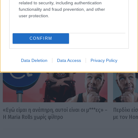
related to security, including authentication
functionality and fraud prevention, and other
user protection.
PODCASTS
CONFIRM
Data Deletion
Data Access
Privacy Policy
«Εγώ είμαι η ανάπηρη, αυτοί είναι οι μ***ες» –
Περδίκι εί
Η Maria Rolls χωρίς φίλτρο
με τον Ho