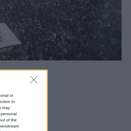
sonal or
ection to
ou may
 personal
out of the
 downstream