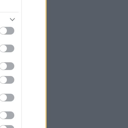
μπη καθορίζουν
τικά γεγονότα
ολλά μπορεί να
άλλα τόσα να
για την αλήθεια
μπειρίες με
δημοκρατίας στη
είνη του 1981),
 του Α.
 της Χρυσής
 ούτε μοιάζει με
ου ίσως ασκεί