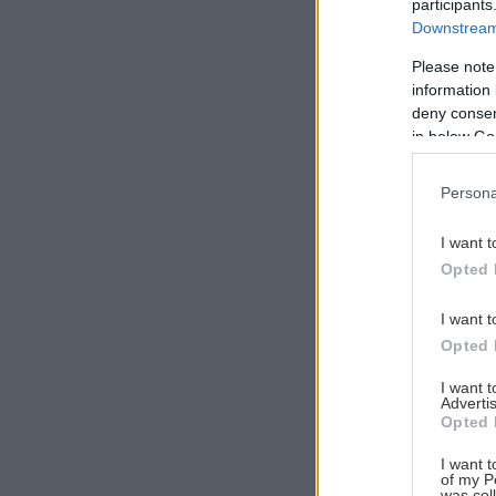
participants
Downstream 
Please note
information 
Αναζήτηση
deny consent
για...
in below Go
Persona
I want t
Opted 
I want t
Opted 
I want 
Advertis
Opted 
I want t
of my P
was col