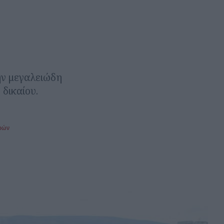
ην μεγαλειώδη
 δικαίου.
ρών