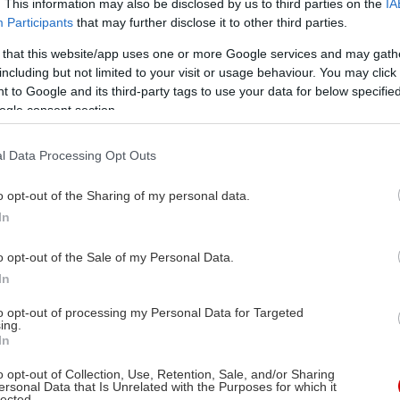
. This information may also be disclosed by us to third parties on the
IA
Participants
that may further disclose it to other third parties.
 that this website/app uses one or more Google services and may gath
including but not limited to your visit or usage behaviour. You may click 
 to Google and its third-party tags to use your data for below specifi
ogle consent section.
l Data Processing Opt Outs
o opt-out of the Sharing of my personal data.
In
o opt-out of the Sale of my Personal Data.
In
to opt-out of processing my Personal Data for Targeted
ing.
In
o opt-out of Collection, Use, Retention, Sale, and/or Sharing
ersonal Data that Is Unrelated with the Purposes for which it
lected.