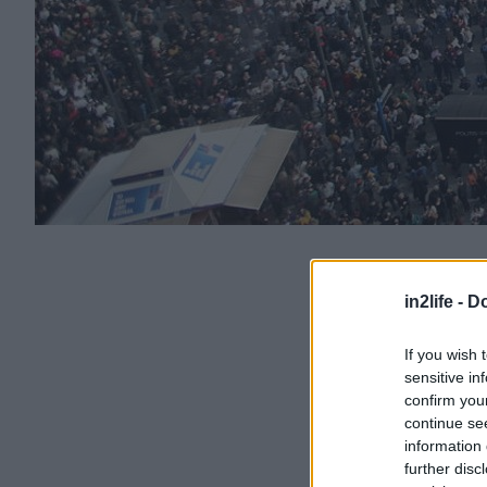
in2life -
Do
If you wish 
sensitive in
confirm you
continue se
information 
further disc