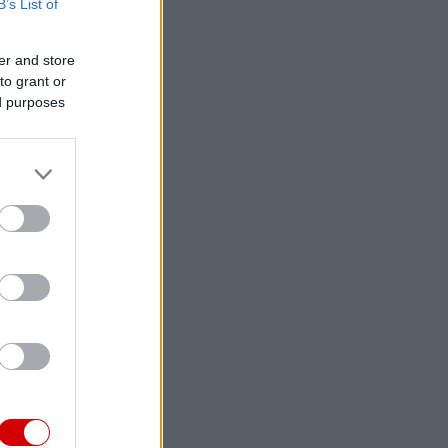
B’s List of
er and store
to grant or
ed purposes