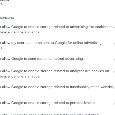
Out
εντρώσεις σαν την τεράστια της Κυριακής για τα Τέ
τα την πολιτική ατζέντα. Είναι από μόνες τους πολι
consents
 δεν γίνεται να αγνοηθούν ή να παρερμηνευθούν. Π
o allow Google to enable storage related to advertising like cookies on
σπαθήσει να πει η αστυνομία και το υπουργείο και 
evice identifiers in apps.
η αλήθεια όμως είναι ότι το ενδιαφέρον του κόσμου 
ι μεγαλύτερο από τις σκοπιμότητες ενός εκάστου.
o allow my user data to be sent to Google for online advertising
s.
του πλήθους έρχεται να προστεθεί σε κινηματικές ε
to allow Google to send me personalized advertising.
ία όπως οι εκδηλώσεις για την αποκατάστασης της 
 κάποιες από τις πορείες του Πολυτεχνείου (όπως εκ
o allow Google to enable storage related to analytics like cookies on
evice identifiers in apps.
κές συγκεντρώσεις, οι συγκεντρώσεις για τον θάνατο
και η συγκέντρωση έξω από το Εφετείο για τη δίκη
o allow Google to enable storage related to functionality of the website
o allow Google to enable storage related to personalization.
μα όλων αυτών των περιστάσεων δεν είναι κοινό και
άτικη συγκέντρωση στο Σύνταγμα. Παρά τη γοητεία π
o allow Google to enable storage related to security, including