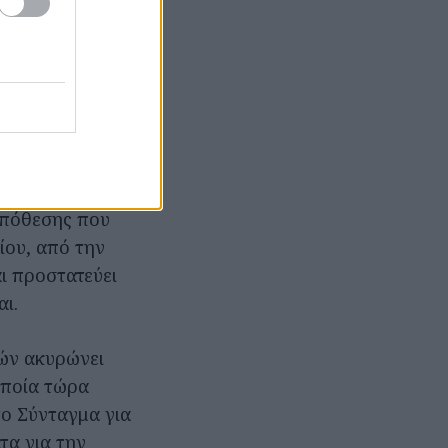
εν είναι ίδια.
σή τους στους
φράζει τη
 Ποιο είναι το
πέδες και πήγε
 υπόθεσης που
ίου, από την
αι προστατεύει
αι.
ών ακυρώνει
 οποία τώρα
το Σύνταγμα για
τα για την