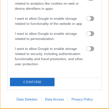
related to analytics like cookies on web or
device identifiers in apps.
I want to allow Google to enable storage
related to functionality of the website or app.
I want to allow Google to enable storage
Ηρώ Κουνάδη
related to personalization.
I want to allow Google to enable storage
Γεννήθηκε στον Πειραιά, μεγάλωσε στην αθάνατη ελληνική
related to security, including authentication
επαρχία που της έμαθε να εκτιμάει την Αθήνα. Αγαπάει τα
functionality and fraud prevention, and other
ταξίδια, το θέατρο, τις γάτες της και τα βιβλία του Χούλιο
user protection.
Κορτάσαρ, και πιστεύει ακράδαντα στο ρητό που λέει ότι «οι
μόνοι νορμάλ άνθρωποι είναι αυτοί που δεν ξέρεις καλά».
Σπούδασε Επικοινωνία και ΜΜΕ στο Πανεπιστήμιο Αθηνών
CONFIRM
όταν ακόμα το internet το λέγαμε «νέα μέσα» και ήρθε στο
in2life το 2006, για να γράφει για ταξίδια. Έμεινε για όλα τα
άλλα.
Data Deletion
Data Access
Privacy Policy