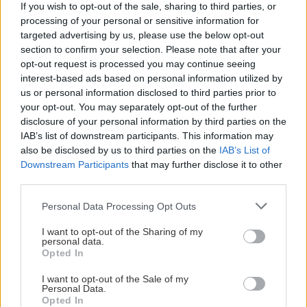
If you wish to opt-out of the sale, sharing to third parties, or
παραδεχτούμε 539 λέξεις μετά, επειδή δεν σε
processing of your personal or sensitive information for
νοιάζει.
targeted advertising by us, please use the below opt-out
section to confirm your selection. Please note that after your
opt-out request is processed you may continue seeing
interest-based ads based on personal information utilized by
us or personal information disclosed to third parties prior to
your opt-out. You may separately opt-out of the further
disclosure of your personal information by third parties on the
IAB’s list of downstream participants. This information may
also be disclosed by us to third parties on the
IAB’s List of
Downstream Participants
that may further disclose it to other
third parties.
Please note that this website/app uses one or more Google
Personal Data Processing Opt Outs
services and may gather and store information including but
not limited to your visit or usage behaviour. You may click to
I want to opt-out of the Sharing of my
personal data.
grant or deny consent to Google and its third-party tags to
Opted In
use your data for below specified purposes in below Google
consent section.
I want to opt-out of the Sale of my
Personal Data.
Opted In