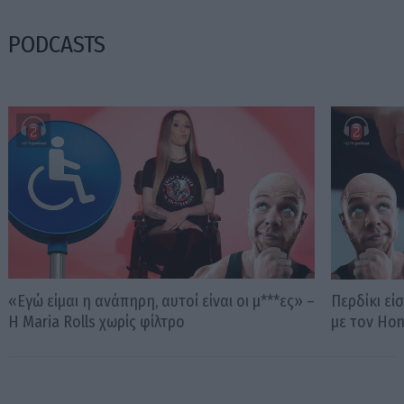
PODCASTS
«Εγώ είμαι η ανάπηρη, αυτοί είναι οι μ***ες» –
Περδίκι εί
Η Maria Rolls χωρίς φίλτρο
με τον Ho