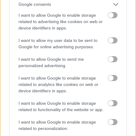
Google consents
κατάστασης στην οποία βρίσκονται είναι
I want to allow Google to enable storage
λανθασμένη. Σε πολλές αφηγήσεις το
related to advertising like cookies on web or
συναίσθημα, αλλά και η επίγνωση της κατάστασης
device identifiers in apps.
τους, είναι εμφανής στο λόγο των
I want to allow my user data to be sent to
πρωταγωνιστών.
Google for online advertising purposes.
Υπάρχει κάποια ιστορία που ξεχωρίζετε, ή που
I want to allow Google to send me
personalized advertising.
σας δυσκόλεψε περισσότερο στην προσέγγισή
της, είτε δραματουργικά είτε ερμηνευτικά;
I want to allow Google to enable storage
Η ερμηνευτική δυσκολία δε σχετίζεται με μια
related to analytics like cookies on web or
device identifiers in apps.
συγκεκριμένη αφήγηση, αλλά διέπει ολόκληρη
την παράσταση. Και αυτό διότι, οι εναλλαγές
I want to allow Google to enable storage
προσώπων και συναισθημάτων είναι συνεχείς.
related to functionality of the website or app.
Αυτό βέβαια επιτυγχάνεται σε πλήρη σκηνική
I want to allow Google to enable storage
επικοινωνία με το μουσικό και δεύτερο αφηγητή,
related to personalization.
τον Φίλιππο Δραγούμη. Μπορεί ο Φίλιππος να