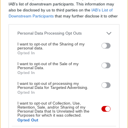
IAB’s list of downstream participants. This information may
Βέβαια, απ’ ότι φάνηκε από τις πρώτες
also be disclosed by us to third parties on the
IAB’s List of
παραστάσεις που δόθηκαν στη Χίο, το κοινό
Downstream Participants
that may further disclose it to other
third parties.
ανταποκρίθηκε με μεγάλη θέρμη και αγκάλιασε
τη δουλειά μας με ενθουσιασμό.
Please note that this website/app uses one or more Google
Personal Data Processing Opt Outs
services and may gather and store information including but
not limited to your visit or usage behaviour. You may click to
I want to opt-out of the Sharing of my
Δεν ξέρω λοιπόν, αν έχει σημασία να
personal data.
grant or deny consent to Google and its third-party tags to
Opted In
απαντήσουμε στο ερώτημα εάν είμαστε ή όχι
use your data for below specified purposes in below Google
consent section.
έτοιμοι. Το μόνο σίγουρο είναι πως μέσα στις
I want to opt-out of the Sale of my
Personal Data.
προθέσεις μας είναι να αφηγηθούμε κάποιες
Opted In
ιστορίες με απλότητα, ειλικρίνεια, μακριά από
I want to opt-out of processing my
οποιαδήποτε διάθεση διδακτισμού και
Personal Data for Targeted Advertising.
Opted In
αποβάλλοντας και κάποια από τα ίδια τα δικά μας
στερεότυπα.
I want to opt-out of Collection, Use,
Retention, Sale, and/or Sharing of my
Personal Data that Is Unrelated with the
Purposes for which it was collected.
Η κυρίαρχη άποψη πως οι ψυχικά ασθενείς δεν
Opted Out
συναισθάνονται και δεν έχουν επίγνωση της