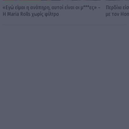
«Εγώ είμαι η ανάπηρη, αυτοί είναι οι μ***ες» –
Περδίκι εί
Η Maria Rolls χωρίς φίλτρο
με τον Ho