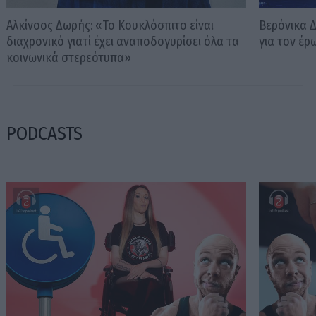
Αλκίνοος Δωρής: «Το Κουκλόσπιτο είναι
Βερόνικα Δ
διαχρονικό γιατί έχει αναποδογυρίσει όλα τα
για τον έρ
κοινωνικά στερεότυπα»
PODCASTS