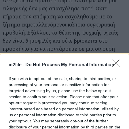
Δεν ξέρω αν είμαστε έτοιμοι. Αυτό για να είμαι
ειλικρινής δεν μας απασχόλησε ποτέ. Ούτε
πήραμε την απόφαση να ασχοληθούμε με το
ζήτημα εκμεταλλευόμενοι κάποια συγκυριακή
προβολή. Εξάλλου, το θέμα της ψυχικής υγειάς
δεν είναι δημοφιλές και ούτε βρίσκεται στο
προσκήνιο για να ποντάρουμε σε μια σίγουρη
«επιτυχία». Οι ψυχικά πάσχοντες βρίσκονται στην
αφάνεια και απουσιάζουν πλήρως από το δημόσιο
in2life -
Do Not Process My Personal Information
διάλογο της περίφημης «συμπερίληψης». Πήραμε
If you wish to opt-out of the sale, sharing to third parties, or
ένα ρίσκο κι ας ξέραμε πως θα μπορούσε να
processing of your personal or sensitive information for
αποβεί καταστροφικό. Αλλά το πείσμα και η
targeted advertising by us, please use the below opt-out
θέλησή μας να πάρουμε θέση και να αναδείξουμε
section to confirm your selection. Please note that after your
opt-out request is processed you may continue seeing
ένα θέμα που ανέκαθεν μας απασχολούσε ήταν
interest-based ads based on personal information utilized by
μεγάλο και τα εμπόδια που χρειάστηκε να
us or personal information disclosed to third parties prior to
υπερβούμε, πολλά.
your opt-out. You may separately opt-out of the further
disclosure of your personal information by third parties on the