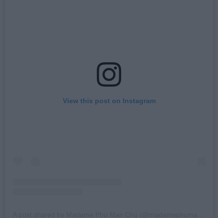
View this post on Instagram
A post shared by Madame Phú Man Chú (@madamephumanchu)