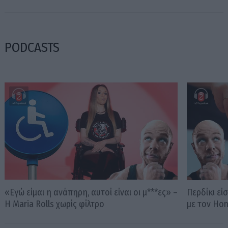
PODCASTS
«Εγώ είμαι η ανάπηρη, αυτοί είναι οι μ***ες» –
Περδίκι εί
Η Maria Rolls χωρίς φίλτρο
με τον Ho