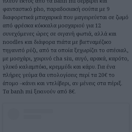
πλέον εκτός από τα banh mi σερβίρει και
φανταστικό pho, παραδοσιακή σούπα με 9
διαφορετικά μπαχαρικά που μαγειρεύεται σε ζωμό
από φρέσκα κόκκαλα μοσχαριού για 12
συνεχόμενες ώρες σε σιγανή φωτιά, αλλά και
noodles και διάφορα πιάτα με βιετναμέζικο
τηγανιτό ρύζι, από τα οποία ξεχωρίζει το σπέσιαλ,
με μοσχάρι, χοιρινό cha siu, αυγό, αρακά, καρότο,
γλυκό καλαμπόκι, κρεμμύδι και κάρυ. Για ένα
πλήρες γεύμα θα υπολογίσεις περί τα 20€ το
άτομο –κάνει και ντελίβερι, αν μένεις στα πέριξ.
Τα banh mi ξεκινούν από 8€.