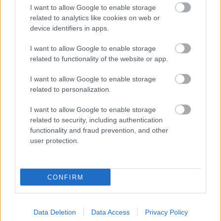
I want to allow Google to enable storage
και σερβίρουν τις παραδοσιακές συνταγές της
related to analytics like cookies on web or
χώρας τους, όπως θα τις έτρωγες καλεσμένος/η
device identifiers in apps.
σε σπίτι. Δοκίμασε οπωσδήποτε τα βιετναμέζικα
I want to allow Google to enable storage
ρολά με γαρίδες ή με μοσχάρι και φύλλα shiso, το
related to functionality of the website or app.
pho με κοτόπουλο και noodles ρυζιού, τις γαρίδες
με λεμονόχορτο και κάρι, και το τηγανιτό ρύζι με
I want to allow Google to enable storage
related to personalization.
μοσχάρι, αυγό, καρότο και πράσινα φασόλια. Στον
κατάλογο εδώ θα βρεις και κινέζικες συνταγές,
I want to allow Google to enable storage
όπως το περίφημο κοτόπουλο satay ή το
related to security, including authentication
functionality and fraud prevention, and other
καντονέζικο κοτόπουλο char siu, που σερβίρεται
user protection.
με ρύζι ατμού. Οι τιμές είναι ασυναγώνιστες,
μάξιμουμ στα 15€ το άτομο για να φύγεις και με
πακετάκι για το σπίτι. Πακετάκι είπαμε, και θα
CONFIRM
κλείσουμε με την πληροφορία ότι κάνει κι αυτό
ντελίβερι στις γύρω περιοχές.
Data Deletion
Data Access
Privacy Policy