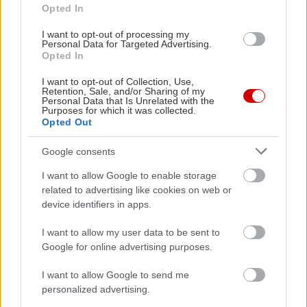
Opted In
Xa Xiu, χοιρινό char siu με λαχανικά
σερβιρισμένο με ρύζι jasmine στον ατμό
I want to opt-out of processing my
Personal Data for Targeted Advertising.
μαγειρεμένο σε ζωμό από σπανάκι, και Mi Xao Bo,
Opted In
τηγανητά noodle με μοσχάρι, αυγό, λαχανικά,
I want to opt-out of Collection, Use,
μαρούλι pak choi, φυτρες φασολιών και φρέσκο
Retention, Sale, and/or Sharing of my
Personal Data that Is Unrelated with the
κρεμμύδι. Λογαριασμός με βιετναμέζικες μπύρες,
Purposes for which it was collected.
Opted Out
γύρω στα 25€ το άτομο, και ντελίβερι στις γύρω
περιοχές.
Google consents
I want to allow Google to enable storage
Black Lotus
related to advertising like cookies on web or
device identifiers in apps.
Ικονίου 11, Νέα Σμύρνη, τηλ.: 21 6900 1944
I want to allow my user data to be sent to
Η μόνη διεύθυνση της λίστας μας εκτός
Google for online advertising purposes.
αθηναϊκού κέντρου, είναι η βιετναμέζικη εκδοχή
I want to allow Google to send me
της οικογενειακής ταβέρνας. Τρεις γενιές μιας
personalized advertising.
οικογένειας, παιδιά, γονείς και γιαγιά μαγειρεύουν