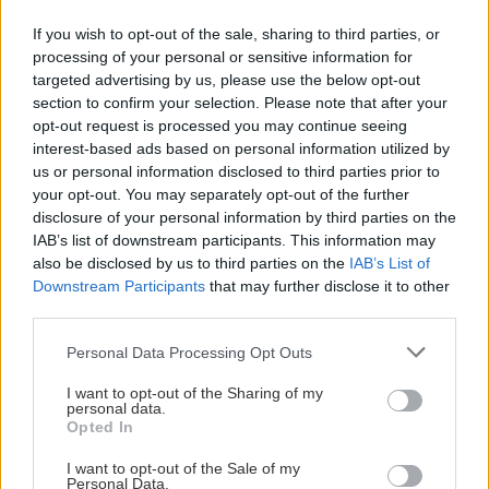
Vietnam Street Food
If you wish to opt-out of the sale, sharing to third parties, or
Περικλέους 56, Εμπορικό Τρίγωνο, τηλ.:
processing of your personal or sensitive information for
targeted advertising by us, please use the below opt-out
2103216303
section to confirm your selection. Please note that after your
opt-out request is processed you may continue seeing
Μπορεί να μην το πιάνει εύκολα το μάτι σου,
interest-based ads based on personal information utilized by
us or personal information disclosed to third parties prior to
στριμωγμένο καθώς είναι μπροστά στην είσοδο
your opt-out. You may separately opt-out of the further
ενός τυπικού κτιρίου γραφείων του κέντρου, με τα
disclosure of your personal information by third parties on the
τραπεζάκια του απλωμένα πάνω στο ρετρό
IAB’s list of downstream participants. This information may
also be disclosed by us to third parties on the
IAB’s List of
μωσαϊκό, αλλά ό,τι και να δοκιμάσεις εδώ
Downstream Participants
that may further disclose it to other
αναπληρώνει σε γεύση ό,τι δεν έχει σε
third parties.
ατμόσφαιρα. Μην παραλείψεις για αρχή το
Please note that this website/app uses one or more Google
Personal Data Processing Opt Outs
συγκλονιστικό pho με μοσχάρι (ή με κοτόπουλο
services and may gather and store information including but
αν προτιμάς), αλλά και το Bun Rieu Tom, σούπα
not limited to your visit or usage behaviour. You may click to
I want to opt-out of the Sharing of my
personal data.
grant or deny consent to Google and its third-party tags to
με ζωμό γαρίδας, fishcake, δύο ειδών τόφου,
Opted In
use your data for below specified purposes in below Google
γαρίδες, φρέσκο κρεμμύδι, κόλιανδρο, ντομάτα,
consent section.
I want to opt-out of the Sale of my
μαρούλι pak choi και rice. Συνεχίζουμε με Co'm
Personal Data.