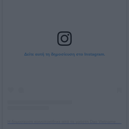
Δείτε αυτή τη δημοσίευση στο Instagram.
Η δημοσίευση κοινοποιήθηκε από το χρήστη Dao Vietnamese Cuisine (@dao_vietcuisine)