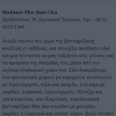
Madame Phu Man Chu
Πραξιτέλους 36, Εμπορικό Τρίγωνο, τηλ: +30 21
0323 1366
Άνοιξε πρώτο τον χορό της βιετναμέζικης
κουζίνας εν Αθήναις, και συνεχίζει ακάθεκτο εδώ
και μια πενταετία να μας ταξιδεύει στις γεύσεις και
τα αρώματα της πατρίδας του, μέσα από τον
σούπερ πληθωρικό χώρο του. Εδώ δοκιμάζουμε
ένα φανταστικό χοιρινό με καραμέλα, κοτόπουλο
με λεμονόχορτο, τσίλι και σκόρδο, ένα κάρι με
γαρίδες, λαχανικά, λεμονόχορτο, τζίντζερ και
γάλα καρύδας, και εξαιρετικά, παραδοσιακά
βιετναμέζικα Pho xao noodles με μοσχάρι,
γαρίδες ή λαχανικά και oyster sauce. Πολύ δυνατό