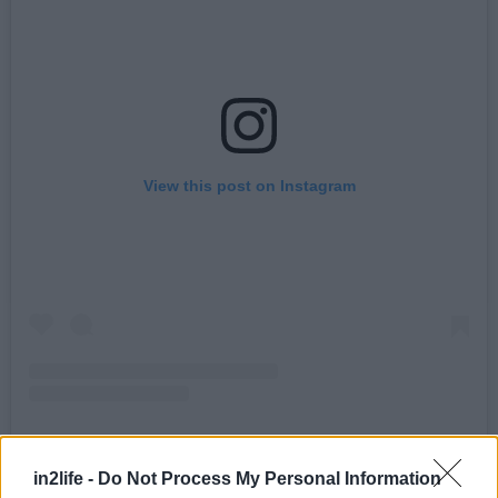
για...
View this post on Instagram
A post shared by Hanoi - Vietnamese Couisine (@hanoi_athens)
in2life -
Do Not Process My Personal Information