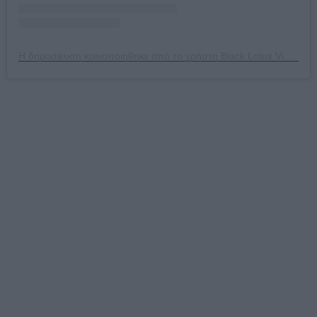
Η δημοσίευση κοινοποιήθηκε από το χρήστη Black Lotus Vietnamese restaurant (@black_lotus_restaurant)