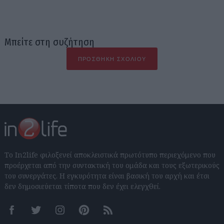
Μπείτε στη συζήτηση
ΠΡΟΣΘΉΚΗ ΣΧΟΛΊΟΥ
Το In2life φιλοξενεί αποκλειστικά πρωτότυπο περιεχόμενο που
προέρχεται από την συντακτική του ομάδα και τους εξωτερικούς
του συνεργάτες. Η εγκυρότητα είναι βασική του αρχή και έτσι
δεν δημοσιεύεται τίποτα που δεν έχει ελεγχθεί.
Facebook
Twitter
Instagram
Pinterest
RSS feeds