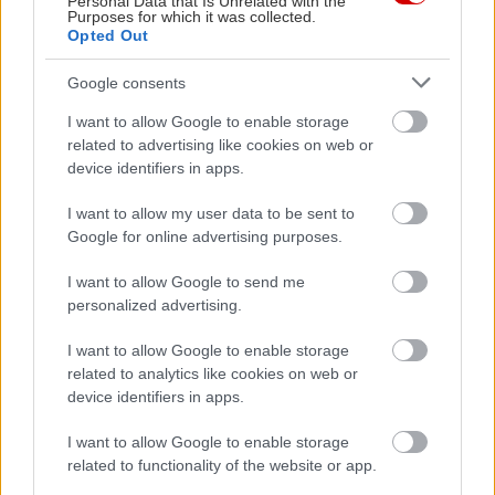
Personal Data that Is Unrelated with the
Purposes for which it was collected.
Opted Out
Google consents
I want to allow Google to enable storage
related to advertising like cookies on web or
device identifiers in apps.
I want to allow my user data to be sent to
Google for online advertising purposes.
I want to allow Google to send me
personalized advertising.
I want to allow Google to enable storage
related to analytics like cookies on web or
Ηρώ Κουνάδη
device identifiers in apps.
I want to allow Google to enable storage
Γεννήθηκε στον Πειραιά, μεγάλωσε στην αθάνατη ελληνική
related to functionality of the website or app.
επαρχία που της έμαθε να εκτιμάει την Αθήνα. Αγαπάει τα