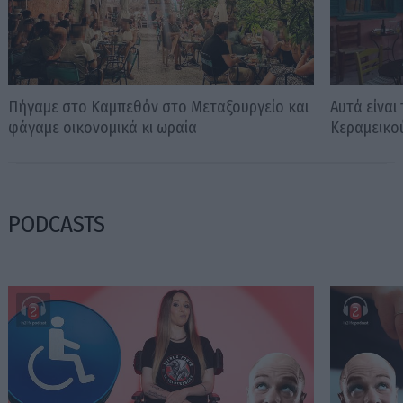
Πήγαμε στο Καμπεθόν στο Μεταξουργείο και
Αυτά είναι
φάγαμε οικονομικά κι ωραία
Κεραμεικο
PODCASTS