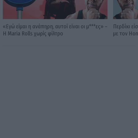
«Εγώ είμαι η ανάπηρη, αυτοί είναι οι μ***ες» –
Περδίκι εί
Η Maria Rolls χωρίς φίλτρο
με τον Ho