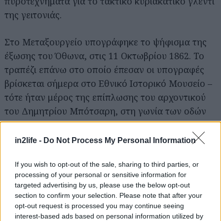
πυροτεχνήματα για το τακτικό κυριακάτικο γλέντι
της γειτονιάς.
Στο Μεταξουργείο υπογράφηκε το ψήφισμα της
έξωσης του Όθωνα, στις 11 Οκτωβρίου 1862. Το
τραπέζι επάνω στο οποίο έπεσαν οι υπογραφές
Αναζήτηση
βρίσκεται σήμερα στο Εθνικό Ιστορικό Μουσείο –
για...
τότε ήταν μέρος της επίπλωσης του αρχοντικού
του Δημητρίου Μπότσαρη, στη γωνία των οδών
Λεωνίδου και Γιατράκου.
in2life -
Do Not Process My Personal Information
If you wish to opt-out of the sale, sharing to third parties, or
processing of your personal or sensitive information for
targeted advertising by us, please use the below opt-out
section to confirm your selection. Please note that after your
opt-out request is processed you may continue seeing
interest-based ads based on personal information utilized by