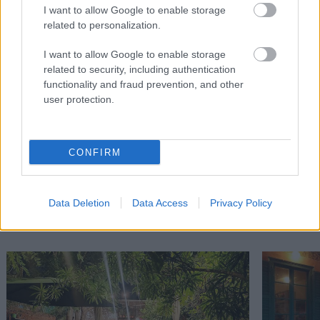
ταξίδια, το θέατρο, τις γάτες της και τα βιβλία του Χούλιο
I want to allow Google to enable storage
Κορτάσαρ, και πιστεύει ακράδαντα στο ρητό που λέει ότι «οι
related to personalization.
μόνοι νορμάλ άνθρωποι είναι αυτοί που δεν ξέρεις καλά».
Σπούδασε Επικοινωνία και ΜΜΕ στο Πανεπιστήμιο Αθηνών
I want to allow Google to enable storage
related to security, including authentication
όταν ακόμα το internet το λέγαμε «νέα μέσα» και ήρθε στο
functionality and fraud prevention, and other
in2life το 2006, για να γράφει για ταξίδια. Έμεινε για όλα τα
user protection.
άλλα.
CONFIRM
Διαβάστε επίσης
Data Deletion
Data Access
Privacy Policy