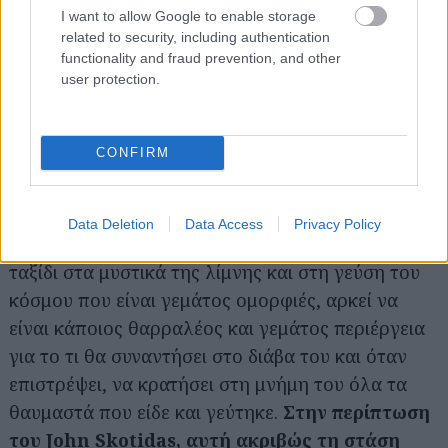
I want to allow Google to enable storage
related to security, including authentication
functionality and fraud prevention, and other
user protection.
CONFIRM
Data Deletion
Data Access
Privacy Policy
Αυτές είναι εν ολίγοις οι εντυπώσεις μου από το
ταξίδι στα μυστικά της λίμνης και στη γεύση του
κόσμου που είναι γεμάτος ομορφιές, αρκεί να
είναι κάποιος θαρραλέος και γεμάτος περιέργεια
για το τι θα συναντήσει στο διάβα του και όταν
επιστρέψει, να κρατήσει στη μνήμη του όλα τα
θαυμαστά που είδε και γεύτηκε.
Στην περίπτωση
του John Skotidas, αυτή ακριβώς τη στάση