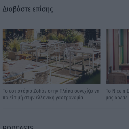
Διαβάστε επίσης
Το εστιατόριο Zohόs στην Πλάκα συνεχίζει να
Το Nice n E
ποιεί τιμή στην ελληνική γαστρονομία
μας άρεσε
PODCASTS