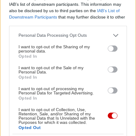
IAB’s list of downstream participants. This information may
also be disclosed by us to third parties on the
IAB’s List of
Downstream Participants
that may further disclose it to other
third parties.
Please note that this website/app uses one or more Google
Personal Data Processing Opt Outs
services and may gather and store information including but
Από τα
επιδόρπια
που είναι δημιουργίες της
not limited to your visit or usage behaviour. You may click to
I want to opt-out of the Sharing of my
pastry chef Καλλιόπης Μαρού
με προϋπηρεσία
personal data.
grant or deny consent to Google and its third-party tags to
Opted In
στο ξενοδοχείο Ποσειδώνιο των Σπετσών, το
use your data for below specified purposes in below Google
consent section.
παγωτό από μαύρο σκόρδο που συνδυάζεται με
I want to opt-out of the Sale of my
Personal Data.
παστέλι, λάδι φρέσκου κόλιανδρου και γιαούρτι (€
Opted In
10) με είχε τσιγκλίσει από την στιγμή που το
I want to opt-out of processing my
διάβασα, πριν καν αρχίσουμε το δείπνο. Επειδή
Personal Data for Targeted Advertising.
Opted In
αδυνατώ να σας περιγράψω με ακρίβεια αυτό που
I want to opt-out of Collection, Use,
γεύτηκα και, κυρίως, επειδή θα είναι μάλλον λίγο
Retention, Sale, and/or Sharing of my
Personal Data that Is Unrelated with the
δύσκολο να σας πείσω για το πόσο αρμονικός και
Purposes for which it was collected.
νόστιμος είναι αυτός ο αναπάντεχος συνδυασμός,
Opted Out