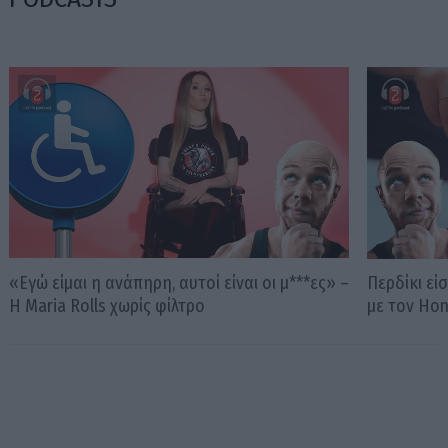
«Εγώ είμαι η ανάπηρη, αυτοί είναι οι μ***ες» –
Περδίκι εί
Η Maria Rolls χωρίς φίλτρο
με τον Ho