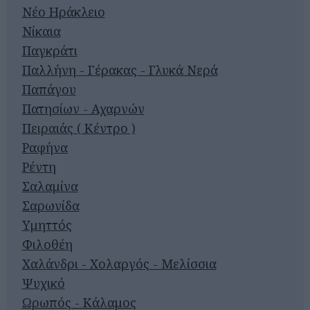
Νέο Ηράκλειο
Νίκαια
Παγκράτι
Παλλήνη - Γέρακας - Γλυκά Νερά
Παπάγου
Πατησίων - Αχαρνών
Πειραιάς ( Κέντρο )
Ραφήνα
Ρέντη
Σαλαμίνα
Σαρωνίδα
Υμηττός
Φιλοθέη
Χαλάνδρι - Χολαργός - Μελίσσια
Ψυχικό
Ωρωπός - Κάλαμος