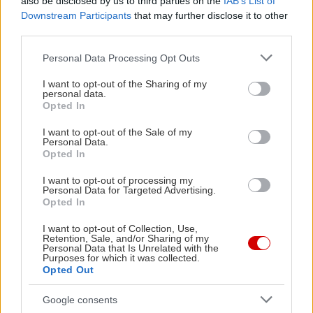
also be disclosed by us to third parties on the
IAB’s List of
Downstream Participants
that may further disclose it to other
third parties.
Please note that this website/app uses one or more Google
Personal Data Processing Opt Outs
services and may gather and store information including but
not limited to your visit or usage behaviour. You may click to
I want to opt-out of the Sharing of my
personal data.
grant or deny consent to Google and its third-party tags to
Opted In
use your data for below specified purposes in below Google
consent section.
I want to opt-out of the Sale of my
Personal Data.
Opted In
I want to opt-out of processing my
Personal Data for Targeted Advertising.
Opted In
I want to opt-out of Collection, Use,
Retention, Sale, and/or Sharing of my
Personal Data that Is Unrelated with the
Purposes for which it was collected.
Opted Out
Google consents