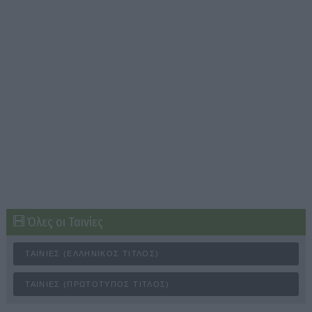
Όλες οι Ταινίες
ΤΑΙΝΊΕΣ (ΕΛΛΗΝΙΚΌΣ ΤΊΤΛΟΣ)
ΤΑΙΝΊΕΣ (ΠΡΩΤΌΤΥΠΟΣ ΤΊΤΛΟΣ)