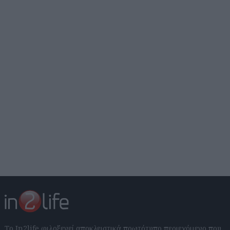
Το In2life φιλοξενεί αποκλειστικά πρωτότυπο περιεχόμενο που