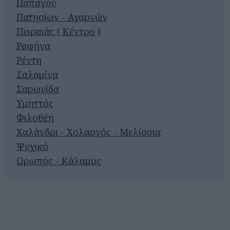
Παπάγου
Πατησίων - Αχαρνών
Πειραιάς ( Κέντρο )
Ραφήνα
Ρέντη
Σαλαμίνα
Σαρωνίδα
Υμηττός
Φιλοθέη
Χαλάνδρι - Χολαργός - Μελίσσια
Ψυχικό
Ωρωπός - Κάλαμος