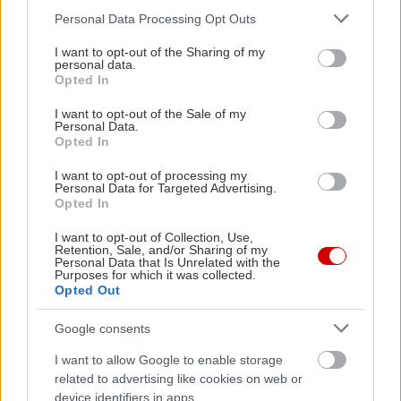
Please note that this website/app uses one or more Google
Personal Data Processing Opt Outs
services and may gather and store information including but
not limited to your visit or usage behaviour. You may click to
I want to opt-out of the Sharing of my
personal data.
grant or deny consent to Google and its third-party tags to
Opted In
use your data for below specified purposes in below Google
consent section.
I want to opt-out of the Sale of my
Personal Data.
Opted In
I want to opt-out of processing my
Personal Data for Targeted Advertising.
Opted In
I want to opt-out of Collection, Use,
Retention, Sale, and/or Sharing of my
Personal Data that Is Unrelated with the
Purposes for which it was collected.
Opted Out
Google consents
I want to allow Google to enable storage
related to advertising like cookies on web or
device identifiers in apps.