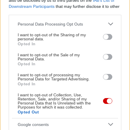
also be disclosed by us to third parties on the
IAB’s List of
Downstream Participants
that may further disclose it to other
third parties.
Please note that this website/app uses one or more Google
Personal Data Processing Opt Outs
services and may gather and store information including but
not limited to your visit or usage behaviour. You may click to
I want to opt-out of the Sharing of my
personal data.
grant or deny consent to Google and its third-party tags to
Opted In
use your data for below specified purposes in below Google
consent section.
I want to opt-out of the Sale of my
Personal Data.
Opted In
I want to opt-out of processing my
Personal Data for Targeted Advertising.
Opted In
I want to opt-out of Collection, Use,
Retention, Sale, and/or Sharing of my
Personal Data that Is Unrelated with the
Purposes for which it was collected.
Opted Out
Google consents