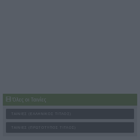
Όλες οι Ταινίες
ΤΑΙΝΊΕΣ (ΕΛΛΗΝΙΚΌΣ ΤΊΤΛΟΣ)
ΤΑΙΝΊΕΣ (ΠΡΩΤΌΤΥΠΟΣ ΤΊΤΛΟΣ)