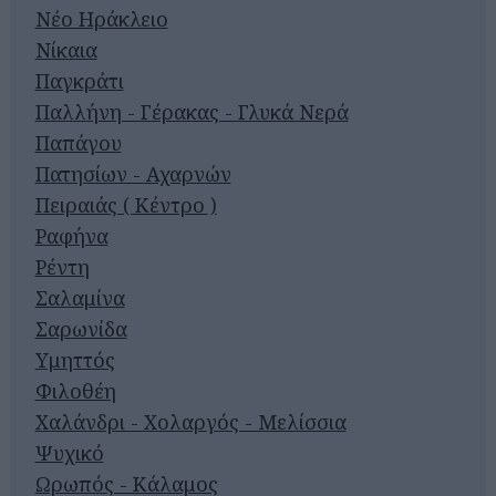
Νέο Ηράκλειο
Νίκαια
Παγκράτι
Παλλήνη - Γέρακας - Γλυκά Νερά
Παπάγου
Πατησίων - Αχαρνών
Πειραιάς ( Κέντρο )
Ραφήνα
Ρέντη
Σαλαμίνα
Σαρωνίδα
Υμηττός
Φιλοθέη
Χαλάνδρι - Χολαργός - Μελίσσια
Ψυχικό
Ωρωπός - Κάλαμος