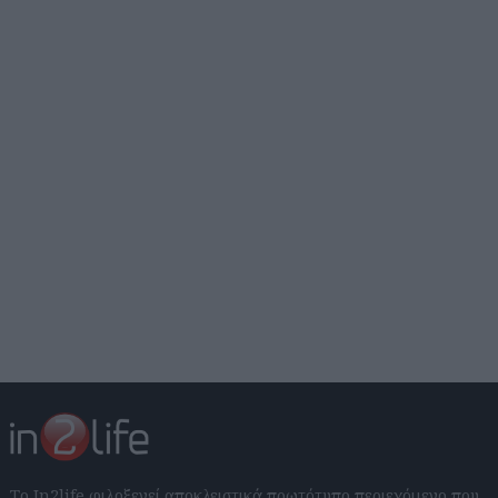
Το In2life φιλοξενεί αποκλειστικά πρωτότυπο περιεχόμενο που