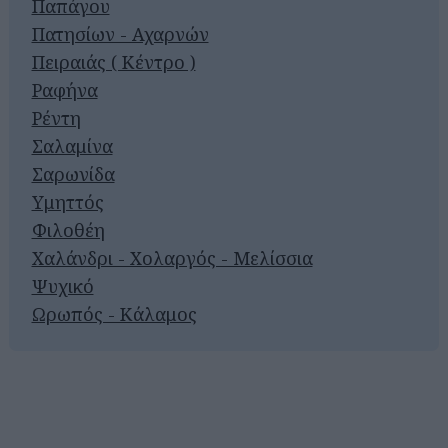
Παπάγου
Πατησίων - Αχαρνών
Πειραιάς ( Κέντρο )
Ραφήνα
Ρέντη
Σαλαμίνα
Σαρωνίδα
Υμηττός
Φιλοθέη
Χαλάνδρι - Χολαργός - Μελίσσια
Ψυχικό
Ωρωπός - Κάλαμος