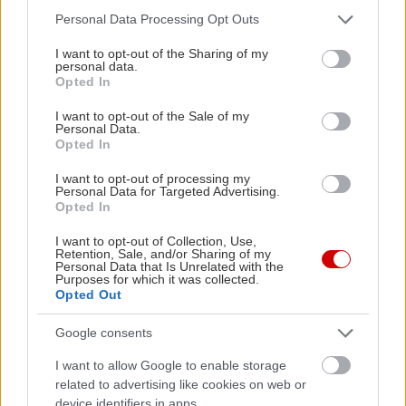
Please note that this website/app uses one or more Google
Personal Data Processing Opt Outs
services and may gather and store information including but
not limited to your visit or usage behaviour. You may click to
I want to opt-out of the Sharing of my
personal data.
grant or deny consent to Google and its third-party tags to
Opted In
use your data for below specified purposes in below Google
consent section.
I want to opt-out of the Sale of my
Personal Data.
Opted In
I want to opt-out of processing my
Personal Data for Targeted Advertising.
Opted In
I want to opt-out of Collection, Use,
Retention, Sale, and/or Sharing of my
Personal Data that Is Unrelated with the
Purposes for which it was collected.
Opted Out
Google consents
I want to allow Google to enable storage
related to advertising like cookies on web or
device identifiers in apps.