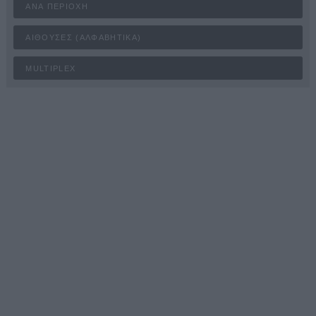
ΑΝΆ ΠΕΡΙΟΧΉ
ΑΊΘΟΥΣΕΣ (ΑΛΦΑΒΗΤΙΚΆ)
MULTIPLEX