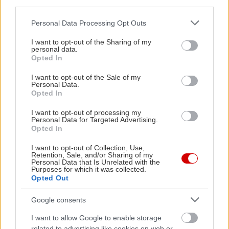
third parties.
Please note that this website/app uses one or more Google
Personal Data Processing Opt Outs
services and may gather and store information including but
not limited to your visit or usage behaviour. You may click to
I want to opt-out of the Sharing of my
personal data.
grant or deny consent to Google and its third-party tags to
Opted In
use your data for below specified purposes in below Google
consent section.
I want to opt-out of the Sale of my
Personal Data.
Opted In
I want to opt-out of processing my
Personal Data for Targeted Advertising.
Opted In
I want to opt-out of Collection, Use,
Retention, Sale, and/or Sharing of my
Personal Data that Is Unrelated with the
Purposes for which it was collected.
Opted Out
Google consents
I want to allow Google to enable storage
related to advertising like cookies on web or