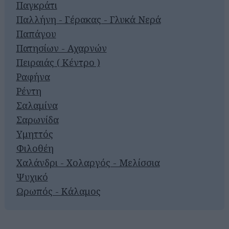
Παγκράτι
Παλλήνη - Γέρακας - Γλυκά Νερά
Παπάγου
Πατησίων - Αχαρνών
Πειραιάς ( Κέντρο )
Ραφήνα
Ρέντη
Σαλαμίνα
Σαρωνίδα
Υμηττός
Φιλοθέη
Χαλάνδρι - Χολαργός - Μελίσσια
Ψυχικό
Ωρωπός - Κάλαμος