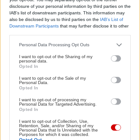
disclosure of your personal information by third parties on the
IAB’s list of downstream participants. This information may
also be disclosed by us to third parties on the
IAB’s List of
Downstream Participants
that may further disclose it to other
third parties.
Please note that this website/app uses one or more Google
Personal Data Processing Opt Outs
services and may gather and store information including but
not limited to your visit or usage behaviour. You may click to
I want to opt-out of the Sharing of my
personal data.
grant or deny consent to Google and its third-party tags to
Opted In
use your data for below specified purposes in below Google
consent section.
I want to opt-out of the Sale of my
Personal Data.
Opted In
I want to opt-out of processing my
Personal Data for Targeted Advertising.
Opted In
I want to opt-out of Collection, Use,
Retention, Sale, and/or Sharing of my
Personal Data that Is Unrelated with the
Purposes for which it was collected.
Opted Out