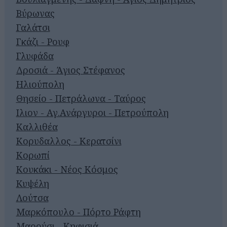
Βύρωνας
Γαλάτσι
Γκάζι - Ρουφ
Γλυφάδα
Δροσιά - Άγιος Στέφανος
Ηλιούπολη
Θησείο - Πετράλωνα - Ταύρος
Ιλιον - Αγ.Ανάργυροι - Πετρούπολη
Καλλιθέα
Κορυδαλλος - Κερατσίνι
Κορωπί
Κουκάκι - Νέος Κόσμος
Κυψέλη
Λούτσα
Μαρκόπουλο - Πόρτο Ράφτη
Μαρούσι - Κηφισιά