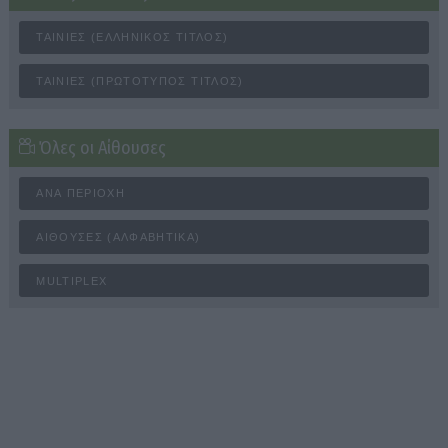
ΤΑΙΝΊΕΣ (ΕΛΛΗΝΙΚΌΣ ΤΊΤΛΟΣ)
ΤΑΙΝΊΕΣ (ΠΡΩΤΌΤΥΠΟΣ ΤΊΤΛΟΣ)
Όλες οι Αίθουσες
ΑΝΆ ΠΕΡΙΟΧΉ
ΑΊΘΟΥΣΕΣ (ΑΛΦΑΒΗΤΙΚΆ)
MULTIPLEX