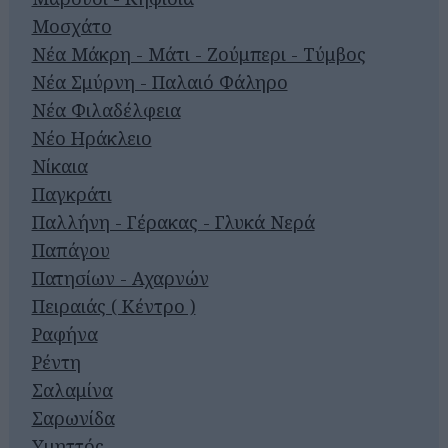
Μοσχάτο
Νέα Μάκρη - Μάτι - Ζούμπερι - Τύμβος
Νέα Σμύρνη - Παλαιό Φάληρο
Νέα Φιλαδέλφεια
Νέο Ηράκλειο
Νίκαια
Παγκράτι
Παλλήνη - Γέρακας - Γλυκά Νερά
Παπάγου
Πατησίων - Αχαρνών
Πειραιάς ( Κέντρο )
Ραφήνα
Ρέντη
Σαλαμίνα
Σαρωνίδα
Υμηττός