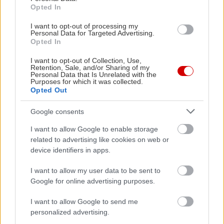
Opted In
I want to opt-out of processing my
Personal Data for Targeted Advertising.
Opted In
PODCASTS
I want to opt-out of Collection, Use,
Retention, Sale, and/or Sharing of my
Personal Data that Is Unrelated with the
Purposes for which it was collected.
Opted Out
Google consents
I want to allow Google to enable storage
related to advertising like cookies on web or
device identifiers in apps.
I want to allow my user data to be sent to
Google for online advertising purposes.
«Εγώ είμαι η ανάπηρη, αυτοί είναι οι μ***ες» –
Περδίκι εί
Η Maria Rolls χωρίς φίλτρο
με τον Ho
I want to allow Google to send me
personalized advertising.