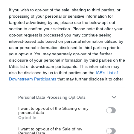
If you wish to opt-out of the sale, sharing to third parties, or
processing of your personal or sensitive information for
Αναζήτηση
για...
targeted advertising by us, please use the below opt-out
section to confirm your selection. Please note that after your
opt-out request is processed you may continue seeing
Διαβάστε επίσης
interest-based ads based on personal information utilized by
us or personal information disclosed to third parties prior to
your opt-out. You may separately opt-out of the further
disclosure of your personal information by third parties on the
IAB’s list of downstream participants. This information may
also be disclosed by us to third parties on the
IAB’s List of
Downstream Participants
that may further disclose it to other
third parties.
Please note that this website/app uses one or more Google
Personal Data Processing Opt Outs
services and may gather and store information including but
not limited to your visit or usage behaviour. You may click to
I want to opt-out of the Sharing of my
personal data.
grant or deny consent to Google and its third-party tags to
Opted In
use your data for below specified purposes in below Google
Οι συνήθειες που μας ασχημαίνουν
Τι σημαίνε
consent section.
I want to opt-out of the Sale of my
Personal Data.