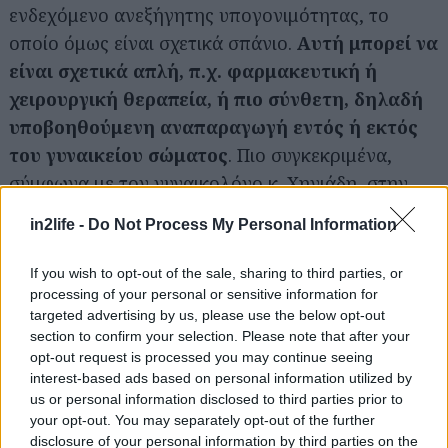
ενδεχόμενο ανεξήγητης υπογονιμότητας, το
οποίο όμως είναι σχετικά σπάνιο.
Αυτή μπορεί να
είναι σχετικά απλή, π.χ. φαρμακευτική ή
χειρουργική θεραπεία, ή πιο σύνθετη, δηλαδή
υποβοηθούμενη αναπαραγωγή εντός ή εκτός
του γυναικείου σώματος
. Πιο συγκεκριμένα,
σύμφωνα με τον γυναικολόγο κ. Χηνιάδη, στην
πρώτη περίπτωση περιλαμβάνονται μέθοδοι, οι
in2life -
Do Not Process My Personal Information
οποίες σκοπό έχουν την επίτευξη της
γονιμοποίησης ενός ωαρίου εντός του γυναικείου
If you wish to opt-out of the sale, sharing to third parties, or
σώματος, ενώ μπορεί να εφαρμοστούν και από
processing of your personal or sensitive information for
targeted advertising by us, please use the below opt-out
τον άνδρα. Ένας συνήθης τρόπος για να γίνει
section to confirm your selection. Please note that after your
αυτό είναι η πρόκληση ωορρηξίας και έπειτα η
opt-out request is processed you may continue seeing
ενδομήτρια σπερματέγχυση με σπέρμα του
interest-based ads based on personal information utilized by
us or personal information disclosed to third parties prior to
συντρόφου -αν αυτό είναι γόνιμο- ή κάποιου δότη.
your opt-out. You may separately opt-out of the further
disclosure of your personal information by third parties on the