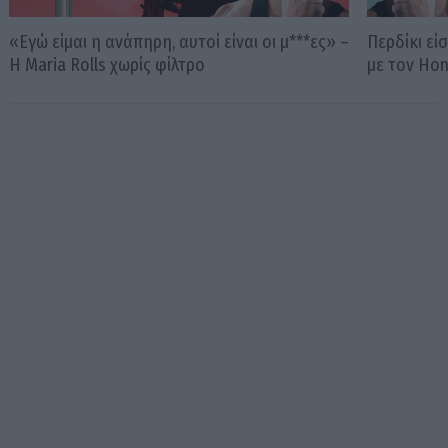
«Εγώ είμαι η ανάπηρη, αυτοί είναι οι μ***ες» –
Περδίκι εί
Η Maria Rolls χωρίς φίλτρο
με τον Ho