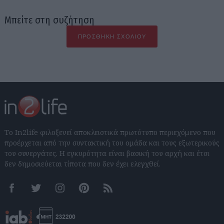
Μπείτε στη συζήτηση
ΠΡΟΣΘΉΚΗ ΣΧΟΛΊΟΥ
Το In2life φιλοξενεί αποκλειστικά πρωτότυπο περιεχόμενο που
προέρχεται από την συντακτική του ομάδα και τους εξωτερικούς
του συνεργάτες. Η εγκυρότητα είναι βασική του αρχή και έτσι
δεν δημοσιεύεται τίποτα που δεν έχει ελεγχθεί.
Facebook
Twitter
Instagram
Pinterest
RSS feeds