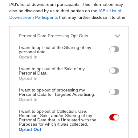
Στην δεύτερη
IAB’s list of downstream participants. This information may
also be disclosed by us to third parties on the
IAB’s List of
περίπτωση
Downstream Participants
that may further disclose it to other
περιλαμβάνονται οι
third parties.
μέθοδοι
Please note that this website/app uses one or more Google
Personal Data Processing Opt Outs
Εξωσωματικής
services and may gather and store information including but
Γονιμοποίησης
(IVF)
not limited to your visit or usage behaviour. You may click to
I want to opt-out of the Sharing of my
personal data.
grant or deny consent to Google and its third-party tags to
και
Opted In
use your data for below specified purposes in below Google
Μικρογονιμοποίησης
consent section.
I want to opt-out of the Sale of my
(ICSI). Προϋπόθεση για την θεραπεία με IVF είναι
Personal Data.
Opted In
η δυνατότητα λήψης καλής ποιότητας ωαρίων
από τη γυναίκα και η παρουσία κατάλληλων
I want to opt-out of processing my
Personal Data for Targeted Advertising.
σπερματοζωαρίων από τον άνδρα. Στην
Opted In
περίπτωση που κάποιο από τα δύο δεν είναι
I want to opt-out of Collection, Use,
εφικτό εξετάζεται το ενδεχόμενο της δωρεάς
Retention, Sale, and/or Sharing of my
Personal Data that Is Unrelated with the
ωαρίων ή σπερματοζωαρίων. Η διαδικασία της
Purposes for which it was collected.
Opted Out
εξωσωματικής γονιμοποίησης είναι απαιτητική,