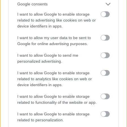
συναισθηματικά και σωματικά επίπονη, αλλά τα
Google consents
αποτελέσματά της είναι ενθαρρυντικά. Σύμφωνα
I want to allow Google to enable storage
με στατιστικά στοιχεία,
στην Ελλάδα διεξάγονται
related to advertising like cookies on web or
device identifiers in apps.
κάθε χρόνο περίπου 15.000 επιτυχημένες
θεραπείες IVF
.
I want to allow my user data to be sent to
Google for online advertising purposes.
Το κόστος, επίσης, θα παίξει εξίσου σημαντικό
I want to allow Google to send me
ρόλο στην επιλογή θεραπείας από το ζευγάρι,
personalized advertising.
καθώς, ανάλογα με την μέθοδο, αυτό μπορεί να
I want to allow Google to enable storage
αγγίξει ποσά πολλών χιλιάδων ευρώ.
Τα κρατικά
related to analytics like cookies on web or
ασφαλιστικά ταμεία αναλαμβάνουν μέρος της
device identifiers in apps.
κάλυψης τέτοιων εξόδων
(φαρμακευτικών ή
I want to allow Google to enable storage
χειρουργικών), ενώ στα δημόσια νοσοκομεία που
related to functionality of the website or app.
περιλαμβάνουν μονάδες υποβοηθούμενης
I want to allow Google to enable storage
αναπαραγωγής δεν υπάρχει καμία οικονομική
related to personalization.
επιβάρυνση. Οι ιδιωτικές ασφαλιστικές εταιρίες,