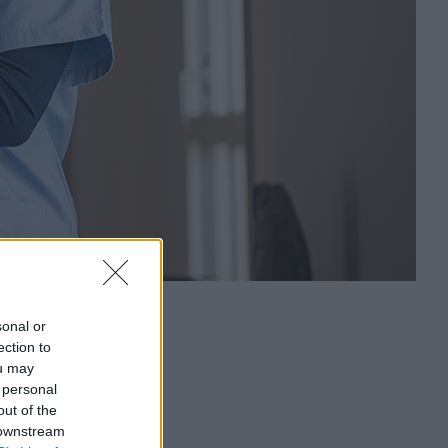
sonal or
ection to
ou may
 personal
out of the
 downstream