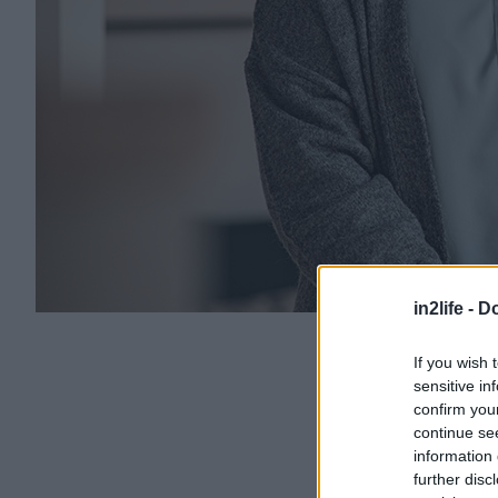
in2life -
Do
If you wish 
sensitive in
confirm you
continue se
information 
further disc