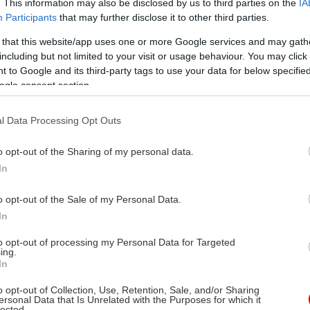
. This information may also be disclosed by us to third parties on the
IA
Participants
that may further disclose it to other third parties.
 that this website/app uses one or more Google services and may gath
including but not limited to your visit or usage behaviour. You may click 
 to Google and its third-party tags to use your data for below specifi
ogle consent section.
l Data Processing Opt Outs
o opt-out of the Sharing of my personal data.
In
o opt-out of the Sale of my Personal Data.
In
to opt-out of processing my Personal Data for Targeted
ing.
In
o opt-out of Collection, Use, Retention, Sale, and/or Sharing
ersonal Data that Is Unrelated with the Purposes for which it
lected.