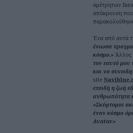
αμέτρητων fans,
απόκρουση που 
παρακολούθησα
Ένα από αυτά τ
ένιωσα πραγμα
κόσμο.»
Άλλος f
τον εαυτό μου 
και να συνειδη
site
Naviblue
επειδή η ζωή ε
ανθρωπότητα κ
«Σκέφτομαι ακ
έναν κόσμο όμ
Avatar.»