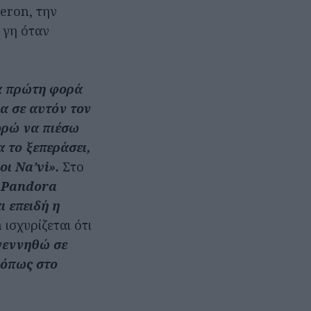
meron, την
 γη όταν
α πρώτη φορά
α σε αυτόν τον
ορώ να πιέσω
α το ξεπεράσει,
οι Na’vi».
Στο
 Pandora
ι επειδή η
n ισχυρίζεται ότι
γεννηθώ σε
 όπως στο