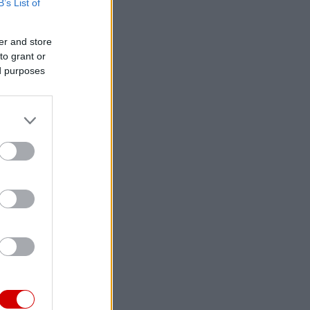
B’s List of
er and store
to grant or
ed purposes