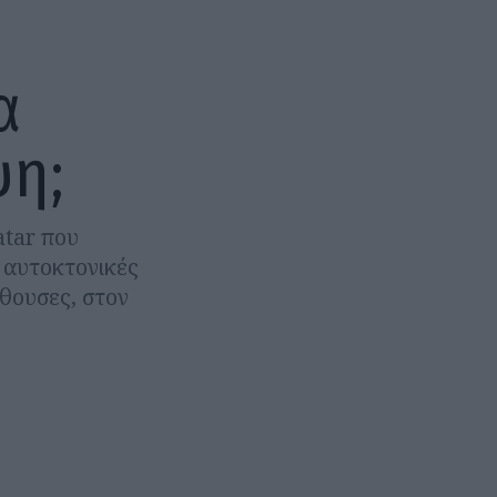
α
ψη;
atar που
 αυτοκτονικές
ίθουσες, στον