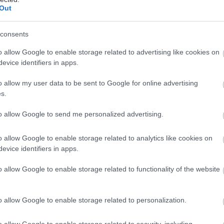
Out
consents
της James Cameron δέχθηκε προχθές την Χρυσή Σφ
o allow Google to enable storage related to advertising like cookies on
τερη ταινία της χρονιάς, είχε ένα πολύ συγκεκριμέν
evice identifiers in apps.
atar μας ζητά να δούμε ότι τα πάντα συνδέονται», ξεκ
o allow my user data to be sent to Google for online advertising
 κατάμεστη αίθουσα του Beverly Hilton Hotel το π
s.
ου λαμβάνει χώρα σχεδόν αποκλειστικά στην υπερ-ρε
to allow Google to send me personalized advertising.
μου της Pandora. «Και αν χρειάζεται να ταξιδέψεις 
νου να φτάσεις σε έναν άλλον τεχνητό πλανήτη και 
o allow Google to enable storage related to analytics like cookies on
όσμου που έχουμε εδώ, στα πόδια μας, τότε, ξέρετε
evice identifiers in apps.
του κινηματογράφου. Αυτή είναι η μαγεία.»
o allow Google to enable storage related to functionality of the website
atar, ωστόσο, δείχνει να είναι τόσο ισχυρή που αρκ
o allow Google to enable storage related to personalization.
ταινίας την ένιωσαν να επιμένει πολύ μετά τους τίτ
ραφική αίθουσα.
Η ταινία, η οποία προβάλλεται με
o allow Google to enable storage related to security, including