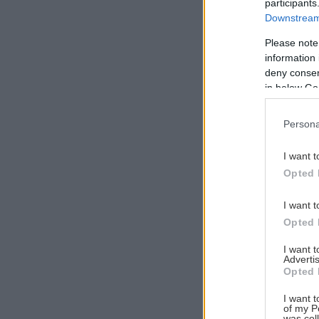
participants
Downstream 
Please note
information 
Αναζήτηση
deny consent
για...
in below Go
Persona
I want t
Opted 
I want t
Opted 
I want 
Advertis
Opted 
I want t
of my P
was col