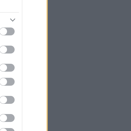
αίρα για το
ο μήνυμα να
ίνησε να λέει,
ραγματικό νόημα
αλιστική
τεσσεράμισι έτη
να εκτιμήσεις
, αυτό ακριβώς
ετοί από τους
λους τέλους
 την πιο