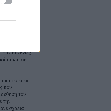
ήθηκε ποτέ
ος γεμάτο
μερώς τις
ασώσουν την
 να την
κή»
η και
ε τον συνεχώς
κόμα και σε
ποιο «έπεσε»
ας που
λούθηση του
ε την
βανε σχόλια