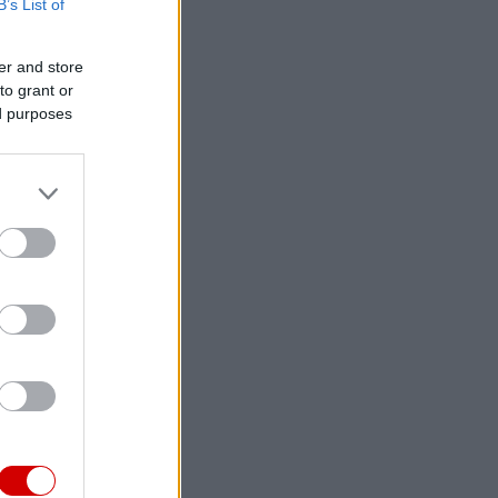
B’s List of
er and store
to grant or
ed purposes