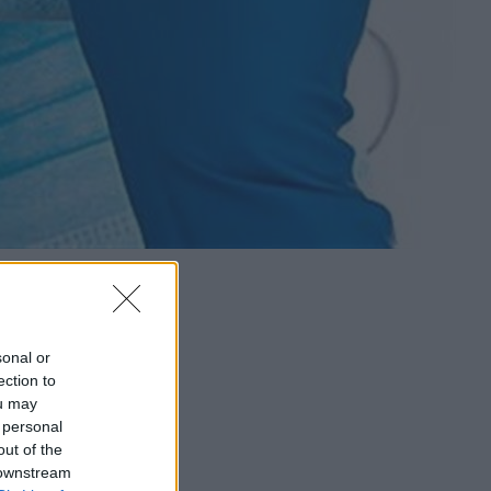
sonal or
ection to
ou may
 personal
out of the
 downstream