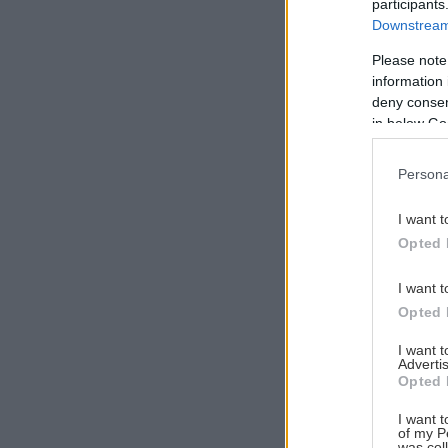
participants
Downstream 
Please note
information 
Αναζήτηση
deny consent
για...
in below Go
Persona
I want t
Opted 
I want t
Opted 
I want 
Advertis
Opted 
I want t
of my P
was col