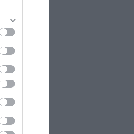
ι εσωτερικούς
ε μιας και οι
πικά ιικά
υχές τους.
φιλτράρουν τα
ν κύρια οδό
ρέχουν
ρχει πιθανότητα
σκα μειώνει την
ατα ή έχετε
’ όλα αυτά, η
- π.χ. στον