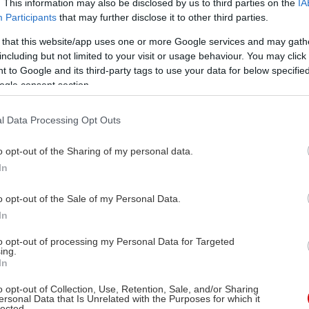
. This information may also be disclosed by us to third parties on the
IA
Participants
that may further disclose it to other third parties.
 that this website/app uses one or more Google services and may gath
including but not limited to your visit or usage behaviour. You may click 
 to Google and its third-party tags to use your data for below specifi
ogle consent section.
l Data Processing Opt Outs
o opt-out of the Sharing of my personal data.
In
o opt-out of the Sale of my Personal Data.
In
to opt-out of processing my Personal Data for Targeted
ing.
In
o opt-out of Collection, Use, Retention, Sale, and/or Sharing
ersonal Data that Is Unrelated with the Purposes for which it
lected.