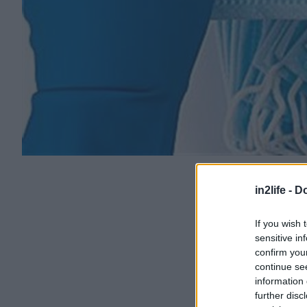
in2life -
Do
If you wish 
sensitive in
confirm you
continue se
information 
further disc