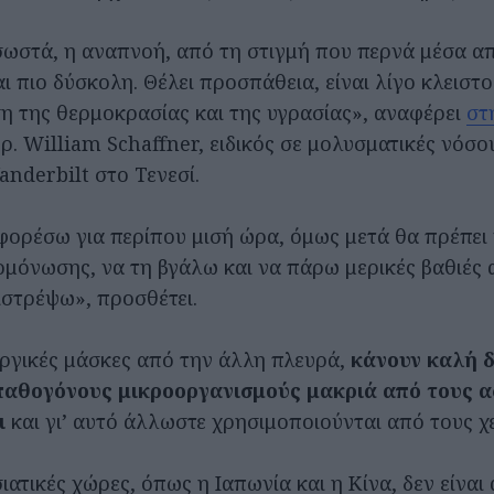
ωστά, η αναπνοή, από τη στιγμή που περνά μέσα α
αι πιο δύσκολη. Θέλει προσπάθεια, είναι λίγο κλειστ
η της θερμοκρασίας και της υγρασίας», αναφέρει
στ
ρ. William Schaffner, ειδικός σε μολυσματικές νόσο
anderbilt στο Τενεσί.
ορέσω για περίπου μισή ώρα, όμως μετά θα πρέπει
μόνωσης, να τη βγάλω και να πάρω μερικές βαθιές 
στρέψω», προσθέτει.
υργικές μάσκες από την άλλη πλευρά,
κάνουν καλή δ
παθογόνους μικροοργανισμούς μακριά από τους α
ι
και γι’ αυτό άλλωστε χρησιμοποιούνται από τους χ
ιατικές χώρες, όπως η Ιαπωνία και η Κίνα, δεν είναι