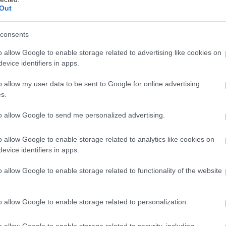
Out
όσμος τη φορά παντού, τόσο σε εξωτερικούς όσο κα
consents
ώρους. Είναι όμως αποτελεσματική;
o allow Google to enable storage related to advertising like cookies on
evice identifiers in apps.
 μάσκα προσώπου δεν εγγυάται πως δεν θα κολλήσετ
ίσης να μεταδοθούν μέσω των ματιών και τα μικροσκο
o allow my user data to be sent to Google for online advertising
στά ως αερολύματα, μπορούν να διεισδύσουν στις πτ
s.
to allow Google to send me personalized advertising.
 με ρεπορτάζ του Guardian
, οι μάσκες μπορούν να 
ιου που φτερνίζεται ή βήχει, τα οποία αποτελούν τη
o allow Google to enable storage related to analytics like cookies on
κορωνοϊού, ενώ κάποιες έρευνες αναφέρουν πως
πα
evice identifiers in apps.
ροστασία από το να μην φοράμε καθόλου.
Αν υπά
o allow Google to enable storage related to functionality of the website
ενή επαφή με κάποιο άτομο που έχει μολυνθεί, η μά
άδοσης της νόσου.
Αν πάλι παρουσιάζετε συμπτώμ
o allow Google to enable storage related to personalization.
μάσκα μπορεί να προστατεύσει τους γύρω σας.
Παρ
ιδιαίτερο νόημα αν περπατάτε σε ανοιχτό περιβάλλον 
o allow Google to enable storage related to security, including