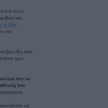
πό ένα πολύ
οφοβικό και
η σελίδα
υς στο
 να βγω έξω από
ανάσες πριν
ουλειά στο να
σθενείς που
ειρούργους.
 ασυνήθιστο να