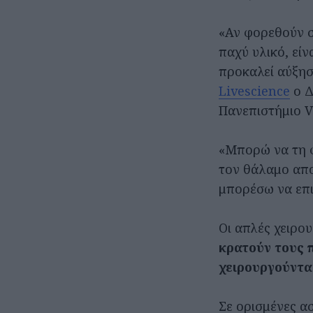
«Αν φορεθούν σ
παχύ υλικό, είν
προκαλεί αύξησ
Livescience
ο Δ
Πανεπιστήμιο V
«Μπορώ να τη φ
τον θάλαμο απο
μπορέσω να επι
Οι απλές χειρο
κρατούν τους 
χειρουργούντα
Σε ορισμένες ασ