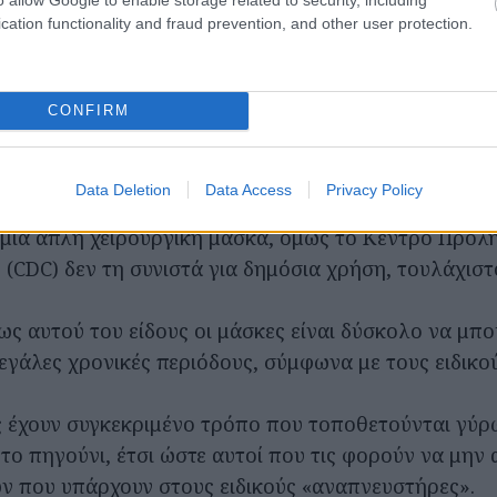
cation functionality and fraud prevention, and other user protection.
ν είδη και είδη μάσκας, με κάποια να είναι πιο απο
CONFIRM
ια πιο εξειδικευμένη μάσκα,
γνωστή ως N95
, παρέχ
Data Deletion
Data Access
Privacy Policy
φωνα με άρθρο του Livescience.org
. Ο αναπνευστήρ
μια απλή χειρουργική μάσκα, όμως το Κέντρο Πρόλ
(CDC) δεν τη συνιστά για δημόσια χρήση, τουλάχιστ
ως αυτού του είδους οι μάσκες είναι δύσκολο να μπ
εγάλες χρονικές περιόδους, σύμφωνα με τους ειδικού
ς έχουν συγκεκριμένο τρόπο που τοποθετούνται γύρ
 το πηγούνι, έτσι ώστε αυτοί που τις φορούν να μην
ν που υπάρχουν στους ειδικούς «αναπνευστήρες».