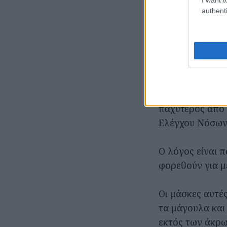
δρόμο.
authenti
Βέβαια, υπάρχου
τα υπόλοιπα.
Συγκεκριμένα, μ
προστασία,
σύμ
παχύτερος από 
Ελέγχου Νόσων 
Ο λόγος είναι π
φορεθούν για μ
Οι μάσκες αυτέ
τα μάγουλα και
εκτός των άκρω