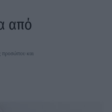
α από
ς προσώπου και