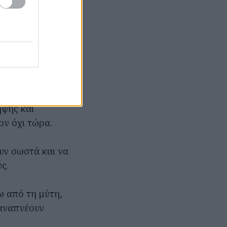
τελεσματικά από
ει καλύτερη
ας είναι
ηψης και
ον όχι τώρα.
ουν σωστά και να
ς.
ω από τη μύτη,
 αναπνέουν