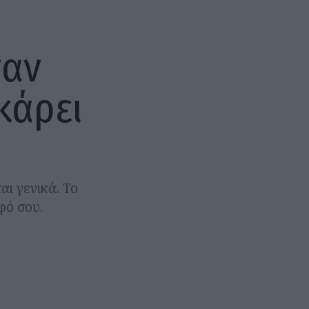
ναν
κάρει
αι γενικά. Το
φό σου.