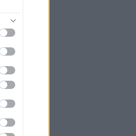
μακτικό
νει ατομικά,
αυτό να μας
ς να
ν λάθος
ι. Αν ήταν
υν σκοπό να
 σεξ εκείνο το