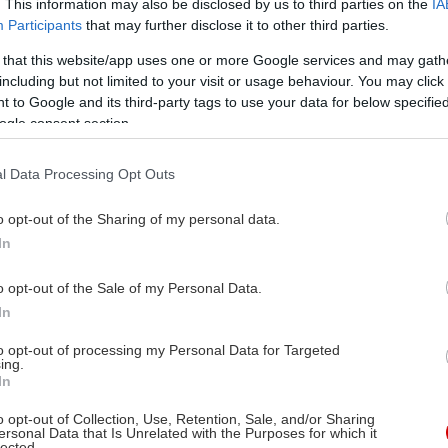
. This information may also be disclosed by us to third parties on the
IA
Participants
that may further disclose it to other third parties.
 that this website/app uses one or more Google services and may gath
including but not limited to your visit or usage behaviour. You may click 
 to Google and its third-party tags to use your data for below specifi
ogle consent section.
l Data Processing Opt Outs
o opt-out of the Sharing of my personal data.
In
o opt-out of the Sale of my Personal Data.
In
to opt-out of processing my Personal Data for Targeted
ing.
In
o opt-out of Collection, Use, Retention, Sale, and/or Sharing
ersonal Data that Is Unrelated with the Purposes for which it
lected.