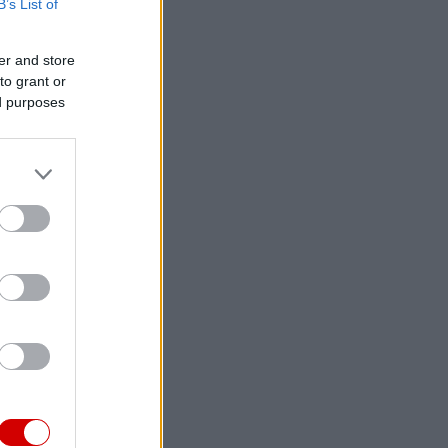
B’s List of
er and store
to grant or
ed purposes