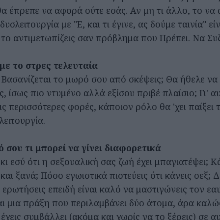
α έπρεπε να αφορά ούτε εσάς. Αν μη τι άλλο, το να 
υσλειτουργία με "Ε, και τι έγινε, ας δούμε ταινία" εί
α το αντιμετωπίζεις σαν πρόβλημα που Πρέπει. Να Συ
 με το στρες τελευταία
 Βασανίζεται το μωρό σου από σκέψεις; Θα ήθελε να 
, ίσως πιο ντυμένο αλλά εξίσου πριβέ πλαίσιο; Γι' α
 τις περισσότερες φορές, κάποιον ρόλο θα 'χει παίξει
λειτουργία.
 σου τι μπορεί να γίνει διαφορετικά
ι εσύ ότι η σεξουαλική σας ζωή έχει μπαγιατέψει; Κά
αι ξανά; Πόσο εγωιστικά πιστεύεις ότι κάνεις σεξ; 
ς ερωτήσεις επειδή είναι καλό να μαστιγώνεις τον εα
ναι μια πράξη που περιλαμβάνει δύο άτομα, άρα καλώ
έχεις συμβάλλει (ακόμα και χωρίς να το ξέρεις) σε αυ