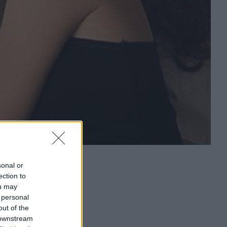
sonal or
ection to
ou may
 personal
out of the
 downstream