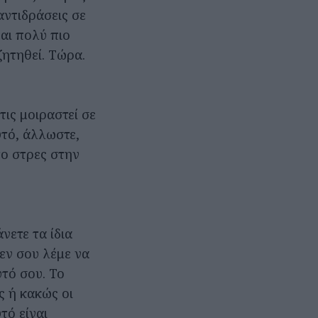
αντιδράσεις σε
ναι πολύ πιο
ζητηθεί. Τώρα.
τις μοιραστεί σε
υτό, άλλωστε,
 το στρες στην
νετε τα ίδια
Δεν σου λέμε να
υτό σου. Το
ς ή κακώς οι
τό είναι