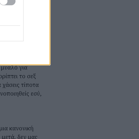
υ "χάλασε"
 ο ρόλος σου
 και να 'χει,
ά, ούτε η
 μυαλό για
ρίπτει το σεξ
α χάσεις τίποτα
ανοποιηθείς εσύ,
 μια κανονική
ξ μετά, δεν μας