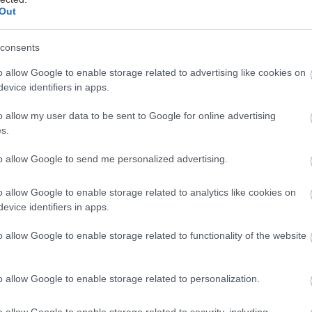
Out
consents
στο σεξ δεν είναι ούτε σπάνιο φαινόμενο, ούτε τρο
o allow Google to enable storage related to advertising like cookies on
evice identifiers in apps.
από την στιγμή που η μισή διαδικασία του σεξ συμβαί
ας το κεφάλι, είναι πολύ εύκολο να φρικάρουμε και 
o allow my user data to be sent to Google for online advertising
s.
to allow Google to send me personalized advertising.
ντιμέτωπος/η με κάτι τέτοιο, είναι καλό να ξέρεις πώ
ια να μην κάνεις τα πράγματα ακόμα πιο άβολα με τη
o allow Google to enable storage related to analytics like cookies on
evice identifiers in apps.
ή, δεν μιλάμε για περιπτώσεις που μια στύση χάνετα
νο, θα το έλεγε στον τίτλο. Οι παρακάτω λύσεις έχο
o allow Google to enable storage related to functionality of the website
οπρόθεσμα, άρα να έχεις δεδομένο ότι δεν θα κάνεις
o allow Google to enable storage related to personalization.
ίξεις την ξενέρα σου
o allow Google to enable storage related to security, including