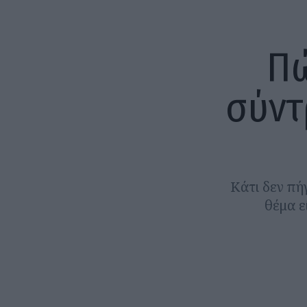
Πώ
σύντ
Κάτι δεν πήγ
θέμα ε