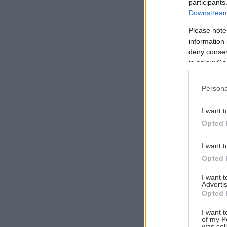
participants
Downstream 
Please note
information 
Αναζήτηση
deny consent
για...
in below Go
Persona
I want t
Opted 
I want t
Opted 
I want 
Advertis
Opted 
I want t
of my P
was col