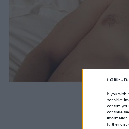
in2life -
Do
If you wish 
sensitive in
confirm you
continue se
information 
further disc