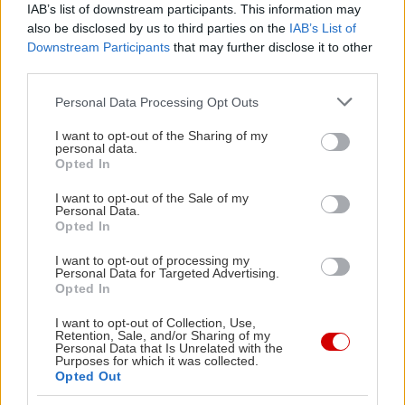
IAB’s list of downstream participants. This information may
also be disclosed by us to third parties on the
IAB’s List of
Downstream Participants
that may further disclose it to other
third parties.
Please note that this website/app uses one or more Google
Personal Data Processing Opt Outs
services and may gather and store information including but
not limited to your visit or usage behaviour. You may click to
I want to opt-out of the Sharing of my
personal data.
grant or deny consent to Google and its third-party tags to
Opted In
use your data for below specified purposes in below Google
consent section.
I want to opt-out of the Sale of my
Personal Data.
Opted In
I want to opt-out of processing my
Personal Data for Targeted Advertising.
Opted In
I want to opt-out of Collection, Use,
Retention, Sale, and/or Sharing of my
Personal Data that Is Unrelated with the
Purposes for which it was collected.
Opted Out