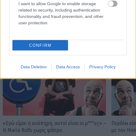
cringe
I want to allow Google to enable storage
related to security, including authentication
functionality and fraud prevention, and other
user protection.
PODCASTS
CONFIRM
Data Deletion
Data Access
Privacy Policy
«Εγώ είμαι η ανάπηρη, αυτοί είναι οι μ***ες» –
Περδίκι εί
Η Maria Rolls χωρίς φίλτρο
με τον Ho