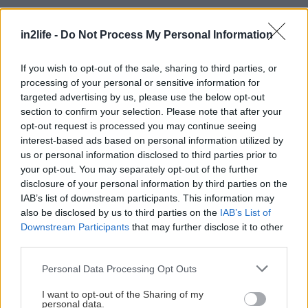
Αναζήτηση
in2life -
Do Not Process My Personal Information
για...
If you wish to opt-out of the sale, sharing to third parties, or
processing of your personal or sensitive information for
targeted advertising by us, please use the below opt-out
section to confirm your selection. Please note that after your
opt-out request is processed you may continue seeing
interest-based ads based on personal information utilized by
us or personal information disclosed to third parties prior to
your opt-out. You may separately opt-out of the further
disclosure of your personal information by third parties on the
IAB’s list of downstream participants. This information may
also be disclosed by us to third parties on the
IAB’s List of
Downstream Participants
that may further disclose it to other
third parties.
Please note that this website/app uses one or more Google
Personal Data Processing Opt Outs
services and may gather and store information including but
not limited to your visit or usage behaviour. You may click to
I want to opt-out of the Sharing of my
personal data.