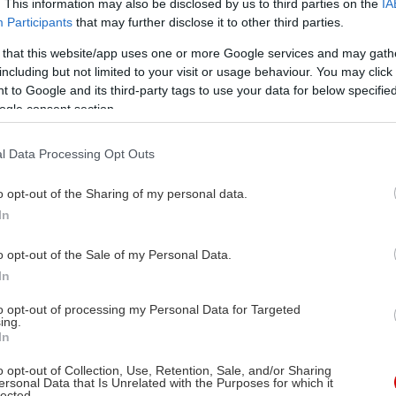
. This information may also be disclosed by us to third parties on the
IA
Participants
that may further disclose it to other third parties.
 that this website/app uses one or more Google services and may gath
including but not limited to your visit or usage behaviour. You may click 
 to Google and its third-party tags to use your data for below specifi
ogle consent section.
l Data Processing Opt Outs
o opt-out of the Sharing of my personal data.
In
o opt-out of the Sale of my Personal Data.
In
to opt-out of processing my Personal Data for Targeted
ing.
In
o opt-out of Collection, Use, Retention, Sale, and/or Sharing
ersonal Data that Is Unrelated with the Purposes for which it
lected.