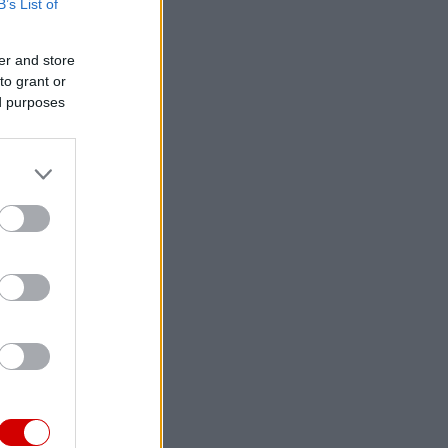
B’s List of
er and store
to grant or
ed purposes