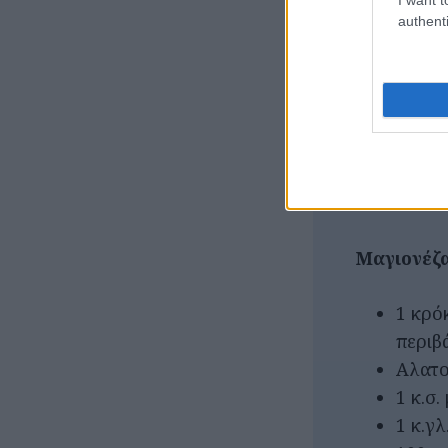
1 χού
authenti
1 χού
1 χού
1-2 τ
2 χού
μαρού
1 τρα
Μαγιονέζα
1 κρό
περιβ
Αλατο
1 κ.σ
1 κ.γλ