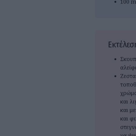
100 m
Εκτέλεσ
Σκουπ
αλείφ
Ζεστα
τοποθ
χρώμα
και λ
και μ
και φυ
στεγν
να ψη