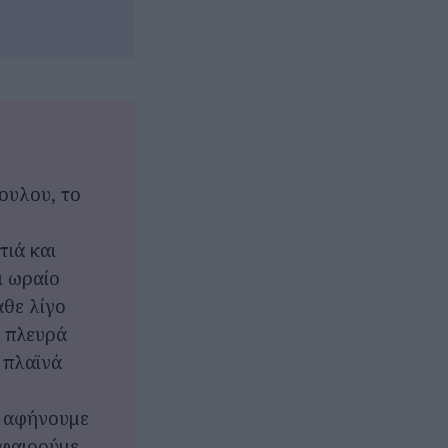
ουλου, το
τιά και
ι ωραίο
άθε λίγο
α πλευρά
 πλαϊνά
ο αφήνουμε
αφαιρούμε