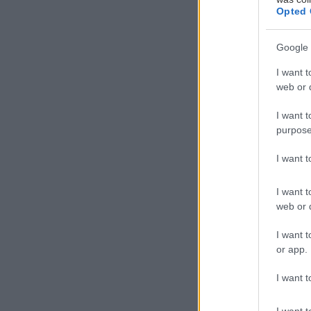
Opted 
20'
Google 
I want t
Προετοιμασία
web or d
I want t
purpose
Υλικά:
I want 
I want t
Σαλάτα:
web or d
I want t
1 στή
or app.
κόκα
Λίγο 
I want t
του κ
I want t