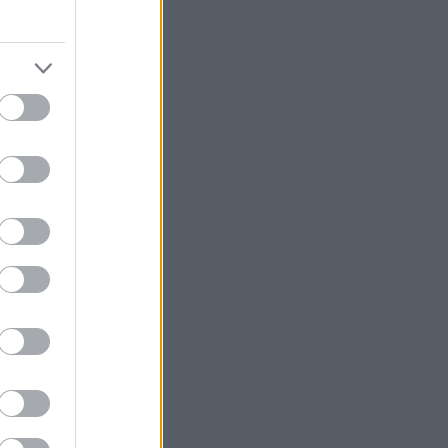
2
Μερίδες
έτσα και
το ψήσιμο