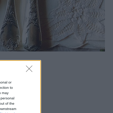
sonal or
ection to
ou may
 personal
out of the
 downstream