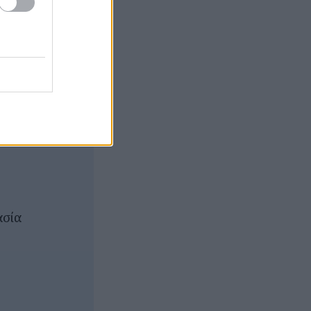
π.χ.
ασία