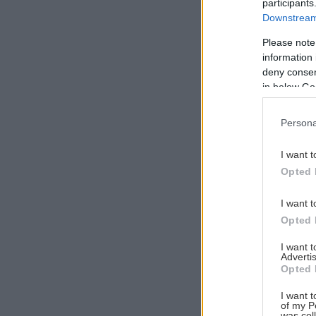
participants
Downstream 
Please note
information 
Αναζήτηση
deny consent
για...
in below Go
Persona
I want t
Opted 
I want t
Opted 
I want 
Advertis
Opted 
I want t
of my P
was col