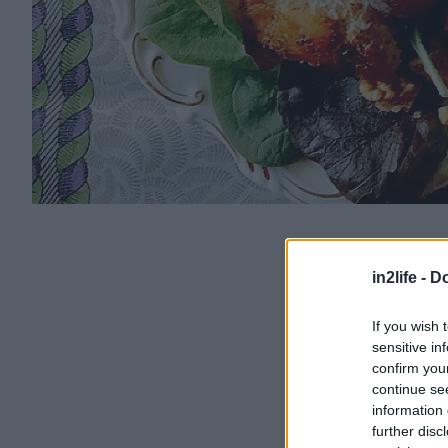
in2life -
Do
If you wish 
sensitive in
confirm you
continue se
information 
further disc