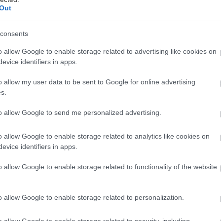
Out
20'
1
/5
consents
o allow Google to enable storage related to advertising like cookies on
Μαγείρεμα
Δυσκολία
evice identifiers in apps.
o allow my user data to be sent to Google for online advertising
s.
to allow Google to send me personalized advertising.
o allow Google to enable storage related to analytics like cookies on
evice identifiers in apps.
o allow Google to enable storage related to functionality of the website
θος κοτόπουλου, κατά προτίμηση βιολογικό, χωρίς π
λα
εξαιρετικό παρθένο ελαιόλαδο και αλατοπίπερο για 
o allow Google to enable storage related to personalization.
οτόπουλου
o allow Google to enable storage related to security, including