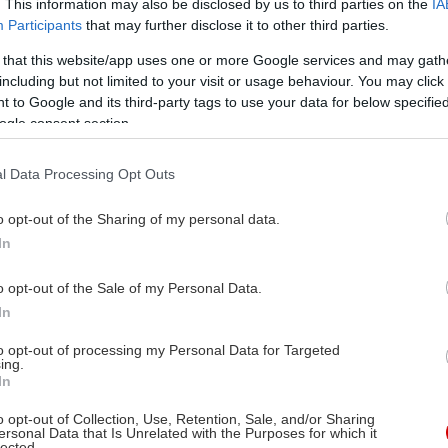
. This information may also be disclosed by us to third parties on the
IA
Participants
that may further disclose it to other third parties.
 that this website/app uses one or more Google services and may gath
including but not limited to your visit or usage behaviour. You may click 
 to Google and its third-party tags to use your data for below specifi
ogle consent section.
l Data Processing Opt Outs
o opt-out of the Sharing of my personal data.
In
o opt-out of the Sale of my Personal Data.
In
to opt-out of processing my Personal Data for Targeted
ing.
In
o opt-out of Collection, Use, Retention, Sale, and/or Sharing
ersonal Data that Is Unrelated with the Purposes for which it
lected.