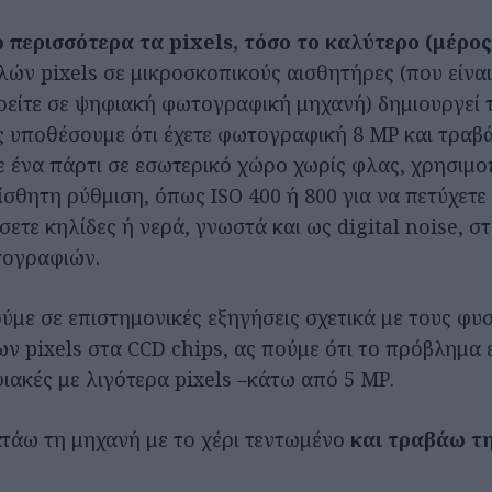
 περισσότερα τα pixels, τόσο το καλύτερο
(μέρος
ών pixels σε μικροσκοπικούς αισθητήρες (που είναι
ρείτε σε ψηφιακή φωτογραφική μηχανή) δημιουργεί 
ς υποθέσουμε ότι έχετε φωτογραφική 8 ΜΡ και τραβ
 ένα πάρτι σε εσωτερικό χώρο χωρίς φλας, χρησιμο
σθητη ρύθμιση, όπως ISO 400 ή 800 για να πετύχετε
ετε κηλίδες ή νερά, γνωστά και ως digital noise, σ
τογραφιών.
ύμε σε επιστημονικές εξηγήσεις σχετικά με τους φυ
ν pixels στα CCD chips, ας πούμε ότι το πρόβλημα ε
ιακές με λιγότερα pixels –κάτω από 5 ΜΡ.
τάω τη μηχανή με το χέρι τεντωμένο
και τραβάω τ