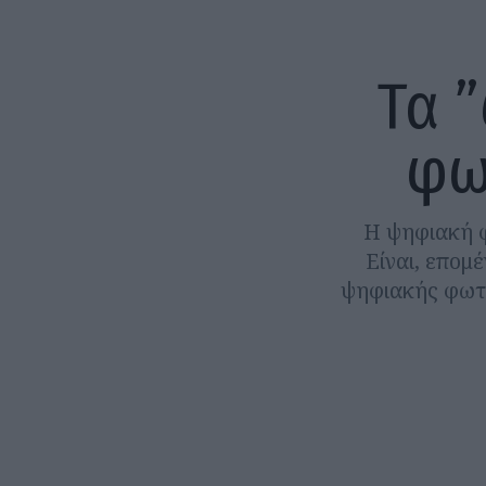
Τα 
φω
Η ψηφιακή φ
Είναι, επομ
ψηφιακής φωτο