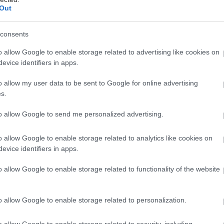
Out
consents
 αρχίσουμε από το προφανές:
η ψηφιακή φωτογρα
o allow Google to enable storage related to advertising like cookies on
αι η φωτογραφική
με φιλμ δεν είναι το ίδιο πρά
evice identifiers in apps.
χι οι περισσότεροι) από τους παλιούς κανόνες δεν ι
o allow my user data to be sent to Google for online advertising
s.
ηση -που προέρχεται ορισμένες φορές από τους ίδ
to allow Google to send me personalized advertising.
 φωτογραφικών μηχανών- έχει οδηγήσει
πολλούς χρ
ληλων
, ή καλύτερων απ’ όσο χρειάζεται, φωτογραφ
o allow Google to enable storage related to analytics like cookies on
 αυτής της νέας σχετικά τεχνολογίας έχουν αποκτήσε
evice identifiers in apps.
.
o allow Google to enable storage related to functionality of the website
εννέα πιο συνηθισμένα λάθη αγοραστών και χρηστώ
o allow Google to enable storage related to personalization.
o allow Google to enable storage related to security, including