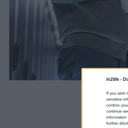
in2life -
Do
If you wish 
sensitive in
confirm you
continue se
information 
further disc