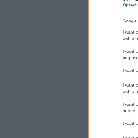
Opted 
Google 
Α
ς
I want t
κ
web or d
ό
I want t
purpose
Η παραπληροφόρ
I want 
κατασκευαστές
αγορά ακατάλ
I want t
Και οι χρήστες
web or d
κακές συνήθειες
I want t
or app.
Ακολουθούν τα 
I want t
αποφυγής τους.
I want t