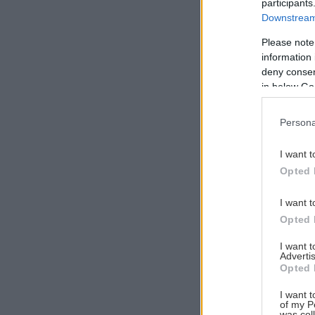
participants
Downstream 
Please note
information 
Αναζήτηση
deny consent
για...
in below Go
Persona
I want t
Opted 
I want t
Opted 
I want 
Advertis
Opted 
I want t
of my P
was col