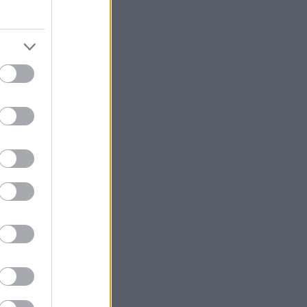
φική μηχανή
γμα
. Κάποιοι (αν
σχύουν.
ιους τους
ήστες στην
ικών μηχανών.
ι ήδη πολλές
ν, και ο τρόπος