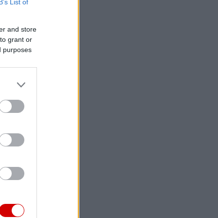
B’s List of
er and store
to grant or
ed purposes