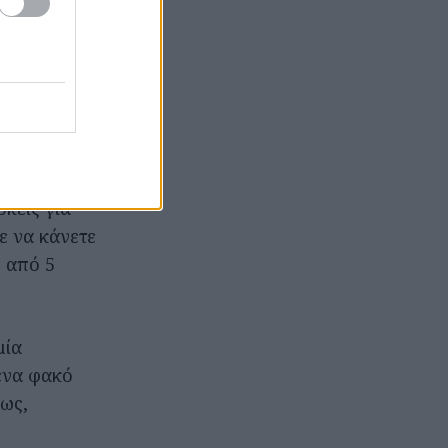
ν κάνετε ποτέ
γάζει καθαρές,
κή των 8
α είστε μία
ύ καλές
ρκείς για
ε να κάνετε
ο από 5
μία
ένα φακό
σως,