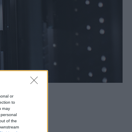
sonal or
ection to
ou may
 personal
out of the
 downstream