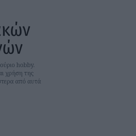
ακών
νών
ούριο hobby.
αι χρήση της
στερα από αυτά