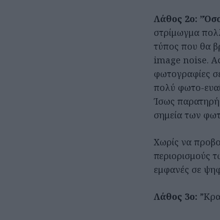
Λάθος 2ο:
”Όσο
στρίμωγμα πολλ
τύπος που θα β
image noise. Α
φωτογραφίες σε
πολύ φωτο-ευαί
Ίσως παρατηρήσ
σημεία των φω
Χωρίς να προβο
περιορισμούς τω
εμφανές σε ψηφ
Λάθος 3ο:
”Κρα