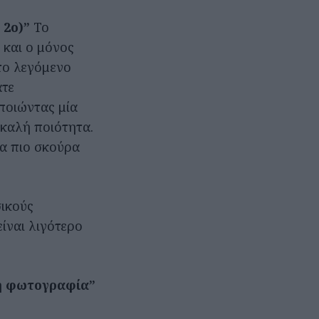
 2ο)”
Το
 και ο μόνος
το λεγόμενο
άτε
ποιώντας μία
 καλή ποιότητα.
τα πιο σκούρα
σικούς
ίναι λιγότερο
η φωτογραφία”