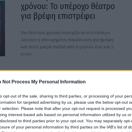
χρόνου: Το υπέροχο θέατρο
για βρέφη επιστρέφει
Για δεύτερη χρονιά συνεχίζεται στο Θέατρο
Arroyo η επιτυχημένη παράσταση για βρέφη
και πολύ μικρά παιδιά από 6 μηνών έως και 2
ετών.
 Not Process My Personal Information
Svoura: Το παιχνίδι που
to opt-out of the sale, sharing to third parties, or processing of your per
φέρνει τη γνώση και τη
formation for targeted advertising by us, please use the below opt-out s
r selection. Please note that after your opt-out request is processed y
φαντασία στο τραπέζι
eing interest-based ads based on personal information utilized by us or
disclosed to third parties prior to your opt-out. You may separately opt-
losure of your personal information by third parties on the IAB’s list of
Η ελληνική εταιρεία Svoura παρουσιάζει το νέο