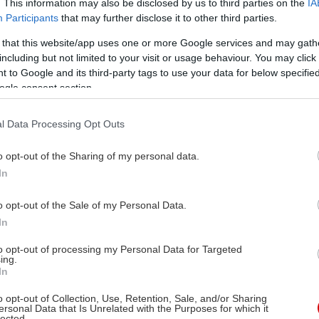
. This information may also be disclosed by us to third parties on the
IA
της παιχνίδι «Χώρες», που συνδυάζει γνώση και
Participants
that may further disclose it to other third parties.
διασκέδαση, προσφέροντας δημιουργικές
 that this website/app uses one or more Google services and may gath
στιγμές σε μικρούς και μεγάλους.
including but not limited to your visit or usage behaviour. You may click 
 to Google and its third-party tags to use your data for below specifi
ogle consent section.
l Data Processing Opt Outs
7 δημιουργικές ιδέες για
o opt-out of the Sharing of my personal data.
βροχερά απογεύματα με
In
παιδιά
o opt-out of the Sale of my Personal Data.
In
Περιμένοντας τα πρωτοβρόχια, πιάσε
χαλαρωτική θέση στην αγαπημένη γωνιά του
to opt-out of processing my Personal Data for Targeted
ing.
σπιτιού με τα πιτσιρίκια σου κι ετοιμάσου για
In
ένα δημιουργικό απόγευμα.
o opt-out of Collection, Use, Retention, Sale, and/or Sharing
ersonal Data that Is Unrelated with the Purposes for which it
lected.