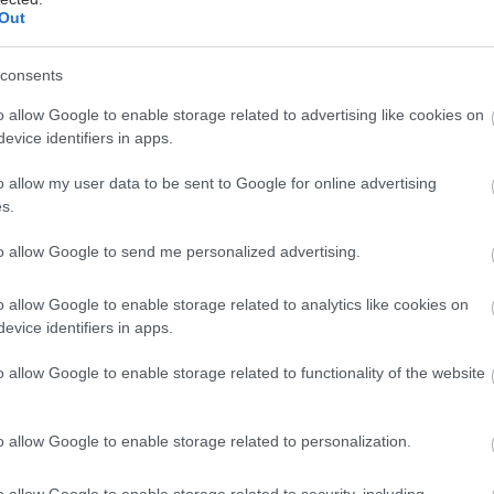
Out
consents
Υγιεινό κολατσιό για το
o allow Google to enable storage related to advertising like cookies on
σχολείο: 10 συνταγές που
evice identifiers in apps.
προτείνουν οι
o allow my user data to be sent to Google for online advertising
διατροφολόγοι
s.
to allow Google to send me personalized advertising.
Το σχολικό κολατσιό παίζει καθοριστικό ρόλο
στη συγκέντρωση και ενέργεια των παιδιών.
o allow Google to enable storage related to analytics like cookies on
Δες δέκα υγιεινές προτάσεις.
evice identifiers in apps.
o allow Google to enable storage related to functionality of the website
o allow Google to enable storage related to personalization.
Μαθαίνουμε παίζοντας στο
o allow Google to enable storage related to security, including