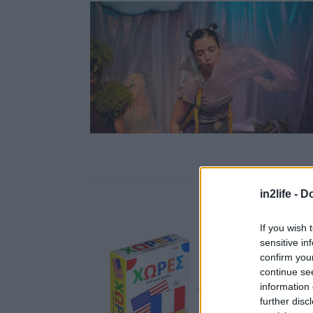
in2life -
Do
If you wish 
sensitive in
confirm you
continue se
information 
further disc