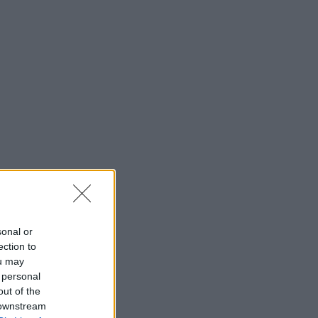
sonal or
ection to
ou may
 personal
out of the
 downstream