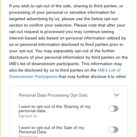
If you wish to opt-out of the sale, sharing to third parties, or
μεγάλο τηγάνι, τα μοιράζουμε σε δύο δόσεις.
processing of your personal or sensitive information for
-Για να αφήσω στα μανιτάρια την πρωτοκαθεδρία
targeted advertising by us, please use the below opt-out
που τους αρμόζει, προτίμησα το κατσικίσιο τυρί από
section to confirm your selection. Please note that after your
opt-out request is processed you may continue seeing
την φέτα ή την ξινομυζήθρα, λόγω της πιο ήπιας
interest-based ads based on personal information utilized by
γεύσης του. Το ανθότυρο δεν το αγαπώ καθόλου,
us or personal information disclosed to third parties prior to
οπότε δεν τέθηκε καν ως επιλογή. Όποιο τυρί κι αν
your opt-out. You may separately opt-out of the further
disclosure of your personal information by third parties on the
διαλέξετε, φροντίστε να είναι πολύ χλωρό και
IAB’s list of downstream participants. This information may
μαλακό, για να μείνει η γέμιση ζουμερή. Αποφάσισα
also be disclosed by us to third parties on the
IAB’s List of
επίσης να μην βαρύνω τη γεύση με κρεμμύδια, ενώ
Downstream Participants
that may further disclose it to other
third parties.
το σκόρδο ίσα που αρωμάτισε τα μανιτάρια.
Please note that this website/app uses one or more Google
Personal Data Processing Opt Outs
services and may gather and store information including but
Ξαναγυρίζοντας στον ονειροκρίτη, έχω να σας πω
not limited to your visit or usage behaviour. You may click to
I want to opt-out of the Sharing of my
ότι δεν θυμάμαι ποτέ να στοίχειωσαν τον ύπνο
personal data.
grant or deny consent to Google and its third-party tags to
Opted In
μου τα μανιτάρια, αντίθετα τα λιγουρεύομαι πολύ
use your data for below specified purposes in below Google
consent section.
συχνά στο ξύπνιο μου. Αλήθεια, εσείς έχετε
I want to opt-out of the Sale of my
Personal Data.
ονειρευτεί ποτέ μανιτάρια; Κι αν ναι, τι έγινε;