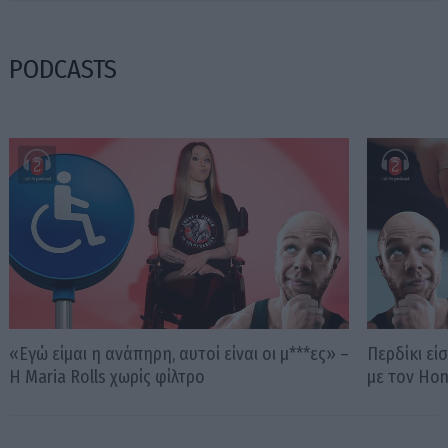
PODCASTS
«Εγώ είμαι η ανάπηρη, αυτοί είναι οι μ***ες» –
Περδίκι εί
Η Maria Rolls χωρίς φίλτρο
με τον Ho