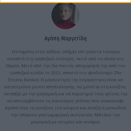
Αγάπη Μαργετίδη
Γεννημένη στην Αθήνα, υπήρξε επί τριάντα τέσσερα
συναπτά έτη τραπεζικό στέλεχος, οκτώ από τα οποία στο
Παρίσι. Μετά από την δια παντός αποχώρησή της από τον
τραπεζικό κλάδο το 2013, απαντά στο ψευδώνυμο The
Frozen Banker. Η μεγαλύτερή της ευχαρίστηση είναι να
καταστρώνει μενού αποπλάνησης, να χώνεται στη κουζίνα,
να παίζει με την μαγειρική και να παρατηρεί τους φίλους της
να απολαμβάνουν τις καινούριες γεύσεις που ανακάλυψε.
Αγαπά όλες τις κουζίνες του κόσμου και αναζητά μανιωδώς
την επόμενη γαστριμαργική εκστρατεία. Μπλέκει την
μαγειρική με ιστορίες και σενάρια.