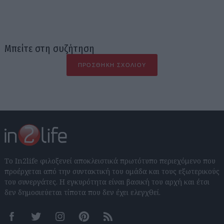
Μπείτε στη συζήτηση
ΠΡΟΣΘΉΚΗ ΣΧΟΛΊΟΥ
Το In2life φιλοξενεί αποκλειστικά πρωτότυπο περιεχόμενο που
προέρχεται από την συντακτική του ομάδα και τους εξωτερικούς
του συνεργάτες. Η εγκυρότητα είναι βασική του αρχή και έτσι
δεν δημοσιεύεται τίποτα που δεν έχει ελεγχθεί.
Facebook
Twitter
Instagram
Pinterest
RSS feeds