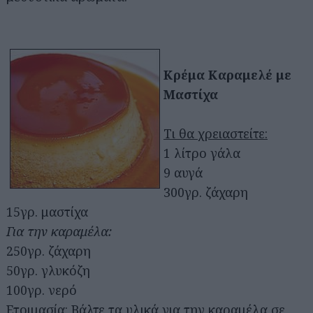
Κρέμα Καραμελέ με
Μαστίχα
Τι θα χρειαστείτε:
1 λίτρο γάλα
9 αυγά
300γρ. ζάχαρη
15γρ. μαστίχα
Για την καραμέλα:
250γρ. ζάχαρη
50γρ. γλυκόζη
100γρ. νερό
Ετοιμασία:
Βάλτε τα υλικά για την καραμέλα σε