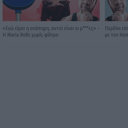
«Εγώ είμαι η ανάπηρη, αυτοί είναι οι μ***ες» –
Περδίκι εί
Η Maria Rolls χωρίς φίλτρο
με τον Ho