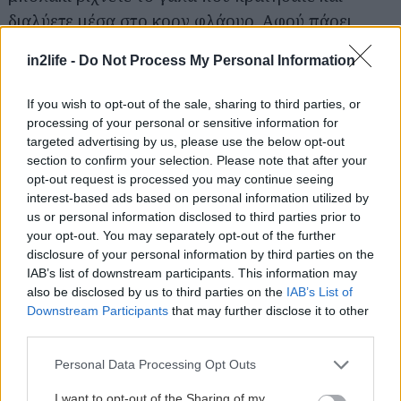
διαλύετε μέσα στο κορν φλάουρ. Αφού πάρει
βράση το ρυζόγαλο, ρίχνετε μέσα το γάλα με το
in2life -
Do Not Process My Personal Information
διαλυμένο κορν φλάουρ και ανακατεύετε. Μόλις
δέσει το ρυζόγαλο, κατεβάζετ την κατσαρόλα από
If you wish to opt-out of the sale, sharing to third parties, or
την φωτιά και ρίχνετε μέσα τη βανίλια,
processing of your personal or sensitive information for
targeted advertising by us, please use the below opt-out
ανακατεύετε και σερβίρετε. Το αφήνετε να
section to confirm your selection. Please note that after your
κρυώσει, το πασπαλίζετε με λίγη κανέλα και το
opt-out request is processed you may continue seeing
γαρνίρετε αν θέλετε με φύλλα δυόσμου.
interest-based ads based on personal information utilized by
us or personal information disclosed to third parties prior to
your opt-out. You may separately opt-out of the further
N.Γ.
disclosure of your personal information by third parties on the
IAB’s list of downstream participants. This information may
also be disclosed by us to third parties on the
IAB’s List of
Downstream Participants
that may further disclose it to other
third parties.
Please note that this website/app uses one or more Google
Personal Data Processing Opt Outs
services and may gather and store information including but
not limited to your visit or usage behaviour. You may click to
I want to opt-out of the Sharing of my