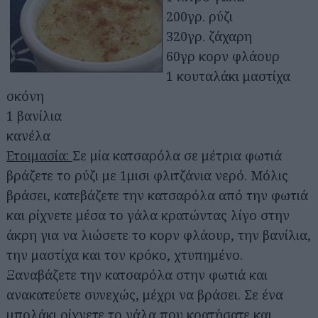
200γρ. ρύζι
320γρ. ζάχαρη
60γρ κορν φλάουρ
1 κουταλάκι μαστίχα
σκόνη
1 βανίλια
κανέλα
Ετοιμασία:
Σε μία κατσαρόλα σε μέτρια φωτιά
βράζετε το ρύζι με 1μισι φλιτζάνια νερό. Μόλις
βράσει, κατεβάζετε την κατσαρόλα από την φωτιά
και ρίχνετε μέσα το γάλα κρατώντας λίγο στην
άκρη για να λιώσετε το κορν φλάουρ, την βανίλια,
την μαστίχα και τον κρόκο, χτυπημένο.
Ξαναβάζετε την κατσαρόλα στην φωτιά και
ανακατεύετε συνεχώς, μέχρι να βράσει. Σε ένα
Αναζήτηση
μπολάκι ρίχνετε το γάλα που κρατήσατε και
για...