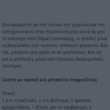
Συνυφασμένες με την έννοια του χειμώνα και του
(υποχρεωτικού στην περίπτωση μας αλλά ας μην
το κάνουμε πάλι θέμα) cocooning, οι σούπες είναι
οι βασιλιάδες των υγιεινών σπιτικών φαγητών. Και
ναι, μπορούν μια χαρά να σε χορτάσουν. Και να
και η απόδειξη, μέσα από τέσσερις διαφορετικές
συνταγές.
Σούπα με αρακά και μπισκότα παρμεζάνας
Υλικά:
1 κ.σ. ελαιόλαδο, 1 κ.σ. βούτυρο, 5 φρέσκα
κρεμμυδάκια, + έξτρα, για το σερβίρισμα, 1