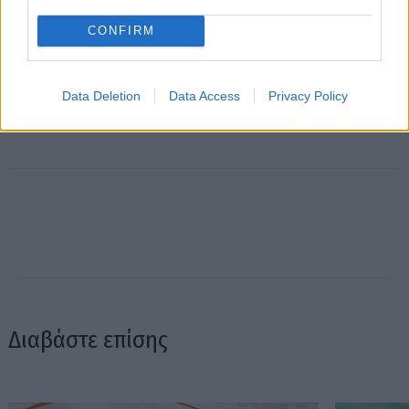
CONFIRM
Data Deletion
Data Access
Privacy Policy
Διαβάστε επίσης