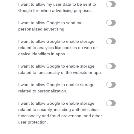
I want to allow my user data to be sent to
Google for online advertising purposes.
I want to allow Google to send me
personalized advertising.
I want to allow Google to enable storage
related to analytics like cookies on web or
device identifiers in apps.
I want to allow Google to enable storage
related to functionality of the website or app.
I want to allow Google to enable storage
related to personalization.
I want to allow Google to enable storage
related to security, including authentication
functionality and fraud prevention, and other
user protection.