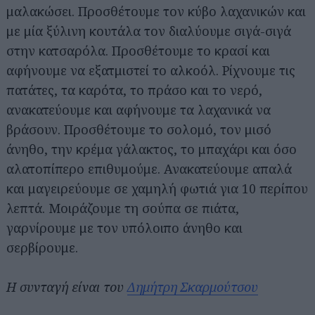
μαλακώσει. Προσθέτουμε τον κύβο λαχανικών και
με μία ξύλινη κουτάλα τον διαλύουμε σιγά-σιγά
στην κατσαρόλα. Προσθέτουμε το κρασί και
αφήνουμε να εξατμιστεί το αλκοόλ. Ρίχνουμε τις
πατάτες, τα καρότα, το πράσο και το νερό,
ανακατεύουμε και αφήνουμε τα λαχανικά να
βράσουν. Προσθέτουμε το σολομό, τον μισό
άνηθο, την κρέμα γάλακτος, το μπαχάρι και όσο
αλατοπίπερο επιθυμούμε. Ανακατεύουμε απαλά
και μαγειρεύουμε σε χαμηλή φωτιά για 10 περίπου
λεπτά. Μοιράζουμε τη σούπα σε πιάτα,
γαρνίρουμε με τον υπόλοιπο άνηθο και
σερβίρουμε.
Αναζήτηση
για...
Η συνταγή είναι του
Δημήτρη Σκαρμούτσου