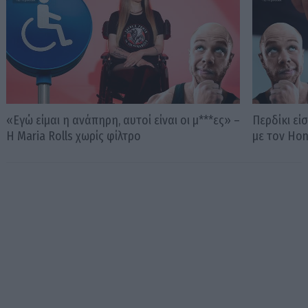
«Εγώ είμαι η ανάπηρη, αυτοί είναι οι μ***ες» –
Περδίκι εί
Η Maria Rolls χωρίς φίλτρο
με τον Ho