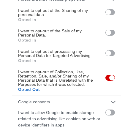
περίπου 1 λεπτό. Ρίχνουμε τις πατάτες και το
services and may gather and store information including but
not limited to your visit or usage behaviour. You may click to
I want to opt-out of the Sharing of my
ζωμό, φέρνουμε σε βρασμό, στη συνέχεια
personal data.
grant or deny consent to Google and its third-party tags to
Opted In
χαμηλώνουμε τη φωτιά, αλατίζουμε και
use your data for below specified purposes in below Google
σιγοβράζουμε μέχρι να μαλακώσουν καλά.
consent section.
I want to opt-out of the Sale of my
Personal Data.
Αλατίζουμε το ζωμό, ώστε να είναι εύγευστος,
Opted In
προσθέτουμε την κρέμα και μαγειρεύουμε για 10
I want to opt-out of processing my
λεπτά ακόμη. Αλέθουμε πολύ καλά σε μπλέντερ
Personal Data for Targeted Advertising.
Opted In
και περνάμε από πολύ ψιλή σήτα. Αλατίζουμε αν
χρειάζεται. Αν δεν χρησιμοποιήσουμε αμέσως τη
I want to opt-out of Collection, Use,
Retention, Sale, and/or Sharing of my
σούπα, την κρυώνουμε γρήγορα και τη
Personal Data that Is Unrelated with the
Purposes for which it was collected.
διατηρούμε στο ψυγείο.
Opted Out
Google consents
Η συνταγή είναι του
Γιάννη Λουκάκου
I want to allow Google to enable storage
related to advertising like cookies on web or
device identifiers in apps.