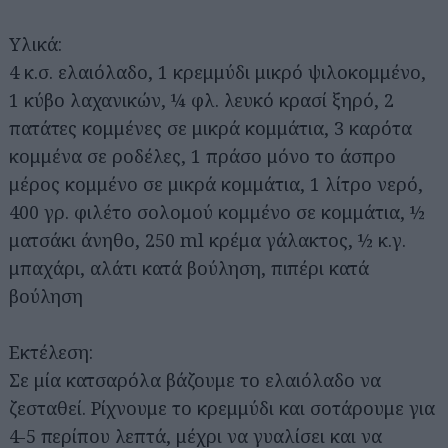
Υλικά:
4 κ.σ. ελαιόλαδο, 1 κρεμμύδι μικρό ψιλοκομμένο,
1 κύβο λαχανικών, ¼ φλ. λευκό κρασί ξηρό, 2
πατάτες κομμένες σε μικρά κομμάτια, 3 καρότα
κομμένα σε ροδέλες, 1 πράσο μόνο το άσπρο
μέρος κομμένο σε μικρά κομμάτια, 1 λίτρο νερό,
400 γρ. φιλέτο σολομού κομμένο σε κομμάτια, ½
ματσάκι άνηθο, 250 ml κρέμα γάλακτος, ½ κ.γ.
μπαχάρι, αλάτι κατά βούληση, πιπέρι κατά
βούληση
Εκτέλεση:
Σε μία κατσαρόλα βάζουμε το ελαιόλαδο να
ζεσταθεί. Ρίχνουμε το κρεμμύδι και σοτάρουμε για
4-5 περίπου λεπτά, μέχρι να γυαλίσει και να