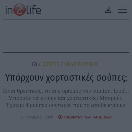
ΣΠΙΤΙ
ΜΑΓΕΙΡΙΚΗ
Υπάρχουν χορταστικές σούπες;
Είναι θρεπτικές, είναι ο ορισμός του comfort food…
Μπορούν να γίνουν και χορταστικές; Μπορούν.
Έχουμε 4 σούπερ συνταγές που το αποδεικνύουν.
13 Νοεμβρίου 2020
Παλαιότερο των 360 ημερών