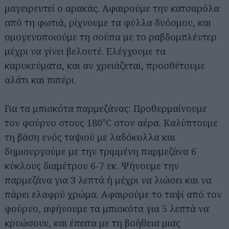
μαγειρευτεί ο αρακάς. Αφαιρούμε την κατσαρόλα
από τη φωτιά, ρίχνουμε τα φύλλα δυόσμου, και
ομογενοποιούμε τη σούπα με το ραβδομπλέντερ
μέχρι να γίνει βελουτέ. Ελέγχουμε τα
καρυκεύματα, και αν χρειάζεται, προσθέτουμε
αλάτι και πιπέρι.
Για τα μπισκότα παρμεζάνας: Προθερμαίνουμε
τον φούρνο στους 180°C στον αέρα. Καλύπτουμε
τη βάση ενός ταψιού με λαδόκολλα και
δημιουργούμε με την τριμμένη παρμεζάνα 6
κύκλους διαμέτρου 6-7 εκ. Ψήνουμε την
παρμεζάνα για 3 λεπτά ή μέχρι να λιώσει και να
πάρει ελαφρύ χρώμα. Αφαιρούμε το ταψί από τον
φούρνο, αφήνουμε τα μπισκότα για 5 λεπτά να
κρυώσουν, και έπειτα με τη βοήθεια μιας