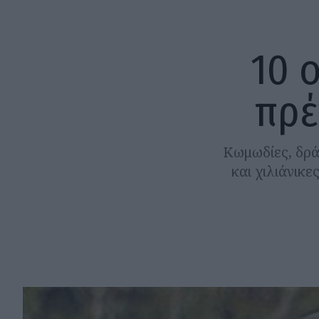
10 
πρέ
Κωμωδίες, δρά
και χιλιάνικε