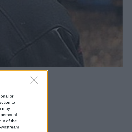
sonal or
ection to
ou may
 personal
out of the
 downstream