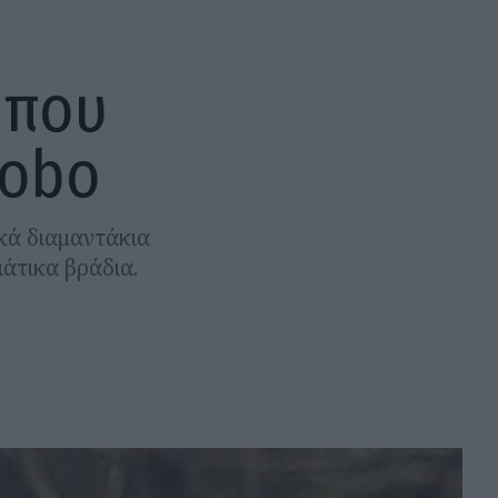
 που
nobo
κά διαμαντάκια
ιάτικα βράδια.