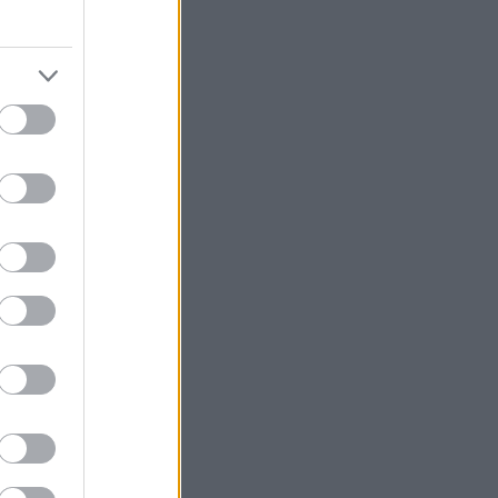
obo είναι η
είναι ελληνική,
ό κινηματογράφο,
μεντί του
στέρια (πάλι με
άφο. Από τις
 να χάσεις.
να, με 14