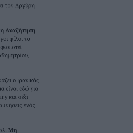
αι τον Αργύρη
νη
Αναζήτηση
οι φίλοι το
αφανιστεί
αδημητρίου,
γάζει ο ιρανικός
ι είναι εδώ για
ry και σέξι
αμνήσεις ενός
ερλί
Μη