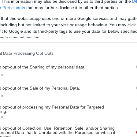
. This information may also be disclosed by us to third parties on the
IA
Participants
that may further disclose it to other third parties.
 that this website/app uses one or more Google services and may gath
including but not limited to your visit or usage behaviour. You may click 
 to Google and its third-party tags to use your data for below specifi
ogle consent section.
l Data Processing Opt Outs
o opt-out of the Sharing of my personal data.
In
o opt-out of the Sale of my Personal Data.
In
to opt-out of processing my Personal Data for Targeted
ing.
In
o opt-out of Collection, Use, Retention, Sale, and/or Sharing
ersonal Data that Is Unrelated with the Purposes for which it
lected.