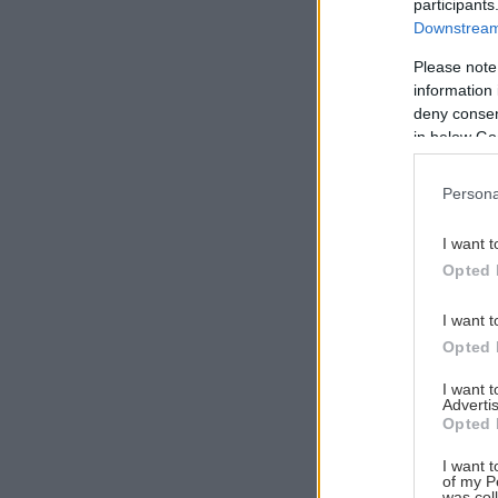
participants
Downstream 
Please note
information 
Αναζήτηση
deny consent
για...
in below Go
Persona
I want t
Opted 
I want t
Opted 
I want 
Advertis
Opted 
I want t
of my P
was col