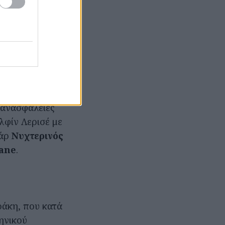
Κινηματογράφου,
ν για τους
πότιτλους –για
ό αυτές –είναι
ε οπωσδήποτε το
ς ανασφάλειες
λφίν Λερισέ με
υάρ
Νυχτερινός
Jane
.
άκη, που κατά
ηνικού