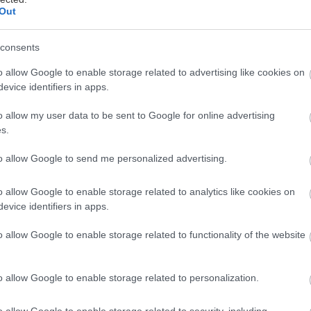
Out
νάδη
consents
ρύψει ποτέ, και δεν θα το κάνουμε ούτε τώρα, το Cin
o allow Google to enable storage related to advertising like cookies on
evice identifiers in apps.
από τις συνδρομητικές πλατφόρμες, όχι μόνο επειδή 
 έχει τις ταινίες που αγαπάμε να βλέπουμε: Αληθιν
o allow my user data to be sent to Google for online advertising
ι ασήκωτη κουλτούρα, αλλά και πολλές ανάλαφρες κο
s.
που σου φέρνει στο νου θερινό σινεμά κάτω από τ’ α
to allow Google to send me personalized advertising.
ούς). Και φυσικά πολύ, μα πολύ ελληνικό κινηματογρ
προσθήκες, διαλέξαμε δέκα που δεν πρέπει με τίποτα
o allow Google to enable storage related to analytics like cookies on
evice identifiers in apps.
ωτάρηδες, η συνδρομή στο Cinobo κοστίζει 7,99€ τον μή
o allow Google to enable storage related to functionality of the website
δοκιμή.
o allow Google to enable storage related to personalization.
 Φεστιβάλ Γαλλικού Κινηματογράφου
o allow Google to enable storage related to security, including