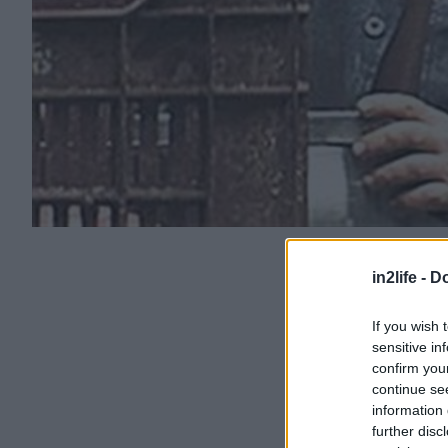
in2life -
Do
If you wish 
sensitive in
confirm you
continue se
information 
further disc