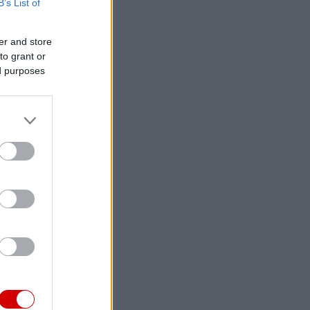
B’s List of
er and store
to grant or
ed purposes