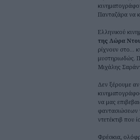
κινηματογράφου
Πανταζάρα να κ
Ελληνικού κινη
της Λώρα Ντο
ρίχνουν στο… κ
μυστηριωδώς. 
Μιχάλης Σαράντ
Δεν ξέρουμε αν 
κινηματογράφο
να μας επιβεβα
φαντασιώσεων π
ντετέκτιβ που ί
Φρέσκια, ολόφρ