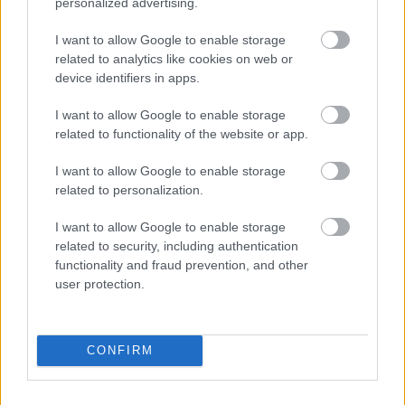
personalized advertising.
Τέλειοι κινηματογραφικοί γρίφοι για την
Το Φεστιβ
καραντίνα σου
ονλάιν και
I want to allow Google to enable storage
related to analytics like cookies on web or
device identifiers in apps.
I want to allow Google to enable storage
PODCASTS
related to functionality of the website or app.
I want to allow Google to enable storage
related to personalization.
I want to allow Google to enable storage
related to security, including authentication
functionality and fraud prevention, and other
user protection.
CONFIRM
«Εγώ είμαι η ανάπηρη, αυτοί είναι οι μ***ες» –
Περδίκι εί