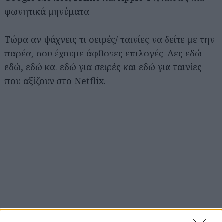
φωνητικά μηνύματα
Τώρα αν ψάχνεις τι σειρές/ ταινίες να δείτε με την
παρέα, σου έχουμε άφθονες επιλογές.
Δες εδώ
εδώ
,
εδώ
και
εδώ
για σειρές και
εδώ
για ταινίες
που αξίζουν στο Netflix.