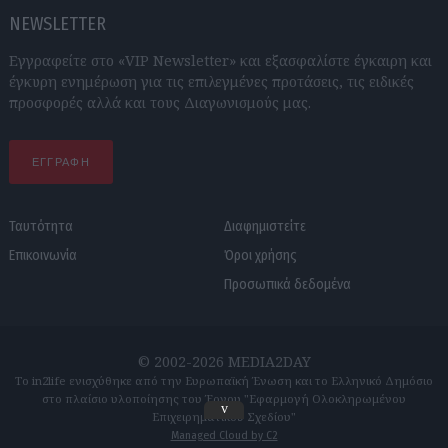
NEWSLETTER
Εγγραφείτε στο «VIP Newsletter» και εξασφαλίστε έγκαιρη και
έγκυρη ενημέρωση για τις επιλεγμένες προτάσεις, τις ειδικές
προσφορές αλλά και τους Διαγωνισμούς μας.
ΕΓΓΡΑΦΗ
Ταυτότητα
Διαφημιστείτε
Επικοινωνία
Όροι χρήσης
Προσωπικά δεδομένα
© 2002-2026 MEDIA2DAY
Το in2life ενισχύθηκε από την Ευρωπαϊκή Ένωση και το Ελληνικό Δημόσιο
στο πλαίσιο υλοποίησης του Έργου "Εφαρμογή Ολοκληρωμένου
v
Επιχειρηματικού Σχεδίου"
Managed Cloud by C2