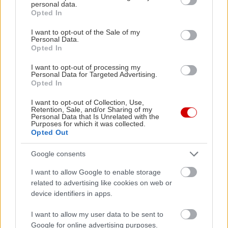
personal data.
αποδοτική για εσάς.
grant or deny consent to Google and its third-party tags to
Opted In
use your data for below specified purposes in below Google
consent section.
I want to opt-out of the Sale of my
*Baby sitting
Personal Data.
Opted In
Η εμπειρία σας με τα παιδιά σας μπορεί να κάνει
την διαφορά. Αν έχετε ταλέντο στο να
I want to opt-out of processing my
Personal Data for Targeted Advertising.
επικοινωνείτε με τις μικρές ηλικίες και να
Opted In
τιθασεύετε τα παιδιά, δεν είναι λίγες οι
I want to opt-out of Collection, Use,
πιθανότητες να σας επιλέξουν για να τα κρατάτε,
Retention, Sale, and/or Sharing of my
Personal Data that Is Unrelated with the
όσο οι γονείς λείπουν. Κατ΄αντιστοιχία, μπορείτε
Purposes for which it was collected.
Opted Out
να αναλάβετε να προσέχετε κάποιον ηλικιωμένο
έναντι αμοιβής. Αρκεί, σε οποιαδήποτε από τις
Google consents
παραπάνω περιπτώσεις να έχετε αναλογιστεί τις
I want to allow Google to enable storage
ευθύνες που αναλαμβάνετε.
related to advertising like cookies on web or
device identifiers in apps.
*Προώθηση καλλυντικών προϊόντων
I want to allow my user data to be sent to
Δεν είναι λίγες οι εταιρίες που ακολουθούν την
Google for online advertising purposes.