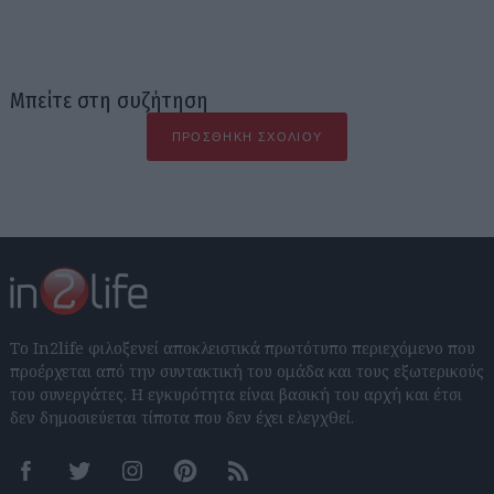
Μπείτε στη συζήτηση
ΠΡΟΣΘΉΚΗ ΣΧΟΛΊΟΥ
Το In2life φιλοξενεί αποκλειστικά πρωτότυπο περιεχόμενο που
προέρχεται από την συντακτική του ομάδα και τους εξωτερικούς
του συνεργάτες. Η εγκυρότητα είναι βασική του αρχή και έτσι
δεν δημοσιεύεται τίποτα που δεν έχει ελεγχθεί.
Facebook
Twitter
Instagram
Pinterest
RSS feeds