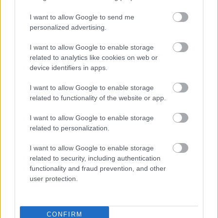
λογική των πωλήσεων με ποσοστά.
I want to allow Google to send me
Αναλαμβάνετε να πουλήσετε για παράδειγμα μία
personalized advertising.
συγκεκριμένη ποσότητα καλλυντικών –κάτι που
δεν είναι ιδιαίτερα δύσκολο αν απευθυνθείτε στον
I want to allow Google to enable storage
related to analytics like cookies on web or
θηλυκό κύκλο σας- και κρατάτε ένα ποσοστό από
device identifiers in apps.
τις εισπράξεις. Μία τέτοια περίπτωση, επί
παραδείγματι, είναι η εταιρία Avon, όπου
I want to allow Google to enable storage
related to functionality of the website or app.
μπορείτε να κάνετε αίτηση για να γίνετε
αντιπρόσωπος πώλησης
εδώ
.
I want to allow Google to enable storage
related to personalization.
«50+»: Η Ελλάδα των 50και οργανώνεται
I want to allow Google to enable storage
Οι ηλικιακές διακρίσεις εις βάρος των πιο ώριμων
related to security, including authentication
functionality and fraud prevention, and other
ηλικιών παρακίνησαν μία ομάδα πολιτών να
user protection.
«χτίσουν» την ιδιαίτερα οργανωμένη ΜΚΟ
50plus.gr
, η οποία στοχεύει στην
βελτίωση της
ποιότητας ζωής
των Ελλήνων που έχουν…
CONFIRM