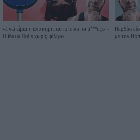
«Εγώ είμαι η ανάπηρη, αυτοί είναι οι μ***ες» –
Περδίκι εί
Η Maria Rolls χωρίς φίλτρο
με τον Ho