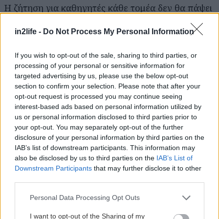
Η ζήτηση για καθηγητές κάθε τομέα δεν θα πάψει
ποτέ να υπάρχει, ιδιαίτερα τώρα που τα εφόδια τα
in2life -
Do Not Process My Personal Information
οποία πρέπει να έχει ένας νέος στο βιογραφικό
του έχουν ιδιαίτερη βαρύτητα. Αν είστε
If you wish to opt-out of the sale, sharing to third parties, or
εκπαιδευτικός, αν έχετε πτυχίο και γνώσεις ξένων
processing of your personal or sensitive information for
γλωσσών που σας επιτρέπουν να διδάξετε ή
targeted advertising by us, please use the below opt-out
section to confirm your selection. Please note that after your
διαθέτετε όποια άλλη γνώση που μπορεί να…
opt-out request is processed you may continue seeing
μεταλαμπαδευθεί, τα ιδιαίτερα μαθήματα είναι μια
interest-based ads based on personal information utilized by
από τις πιο απλές και κλασικές λύσεις για να
us or personal information disclosed to third parties prior to
your opt-out. You may separately opt-out of the further
υποστηρίξετε το εισόδημά σας.
disclosure of your personal information by third parties on the
IAB’s list of downstream participants. This information may
*Ασφαλίσεις
also be disclosed by us to third parties on the
IAB’s List of
Downstream Participants
that may further disclose it to other
Σε μια ηλικία που οι γνωριμίες σας σχηματίζουν
third parties.
έναν αρκετά μεγάλο κύκλο, η ιδιότητα του
Please note that this website/app uses one or more Google
ασφαλιστή, παρ’ ότι παρεξηγημένη, είναι πάντα
Personal Data Processing Opt Outs
services and may gather and store information including but
χρήσιμη για τους «υποψήφιους πελάτες» σας και
not limited to your visit or usage behaviour. You may click to
I want to opt-out of the Sharing of my