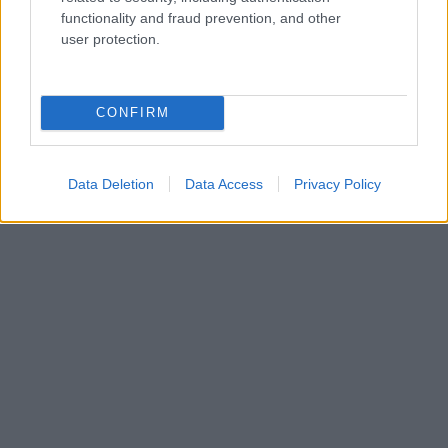
functionality and fraud prevention, and other
Διαβάστε περισσότερα -
Η άνοιξη στη Ναύπακτο
user protection.
είναι εμπειρία
CONFIRM
Data Deletion
Data Access
Privacy Policy