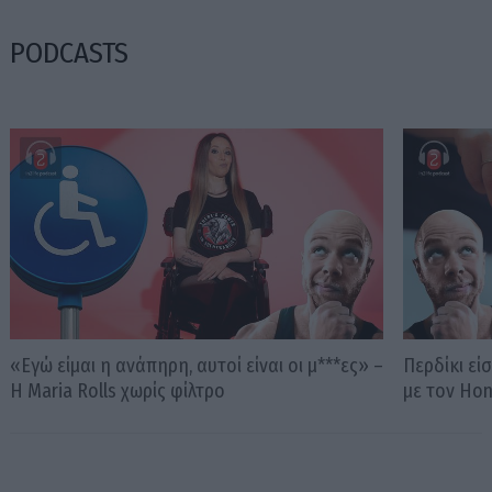
PODCASTS
«Εγώ είμαι η ανάπηρη, αυτοί είναι οι μ***ες» –
Περδίκι εί
Η Maria Rolls χωρίς φίλτρο
με τον Ho