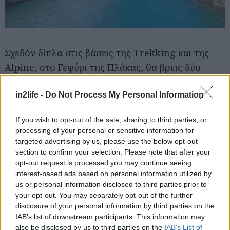
Σχεδόν δίπλα στις βάσεις της Trekking και της
Alpine, στο Γεφύρι της Πλάκας, θα βρεις δύο
ωραιότατες προτάσεις για τη διαμονή σου: Το
ομώνυμο
Γεφύρι Πλάκας
(από 66€ το δίκλινο) και
in2life -
Do Not Process My Personal Information
το
Ξενοδοχείο Τελωνείο
(από 70€ το δίκλινο).
If you wish to opt-out of the sale, sharing to third parties, or
processing of your personal or sensitive information for
Περισσότερα για τις βόλτες, τα χωριά και το
targeted advertising by us, please use the below opt-out
φαγητό στη γύρω περιοχή εδώ -
Τζουμέρκα:
section to confirm your selection. Please note that after your
opt-out request is processed you may continue seeing
Ήπειρος σε slow motion
interest-based ads based on personal information utilized by
us or personal information disclosed to third parties prior to
Στον Εύηνο
your opt-out. You may separately opt-out of the further
disclosure of your personal information by third parties on the
IAB’s list of downstream participants. This information may
Κάτι λιγότερο από 3 ώρες μακριά από την Αθήνα,
also be disclosed by us to third parties on the
IAB’s List of