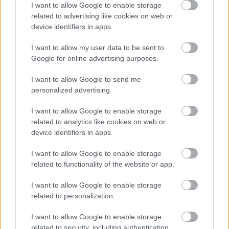
I want to allow Google to enable storage
related to advertising like cookies on web or
device identifiers in apps.
I want to allow my user data to be sent to
Google for online advertising purposes.
I want to allow Google to send me
personalized advertising.
I want to allow Google to enable storage
related to analytics like cookies on web or
device identifiers in apps.
I want to allow Google to enable storage
Για τη διαμονή σου, σχεδόν δίπλα στη βάση του,
related to functionality of the website or app.
το
Evinos Village
διαθέτει τέσσερα υπέροχα
I want to allow Google to enable storage
σπιτάκια με τζάκι στα 180€ ανά διανυκτέρευση,
related to personalization.
ενώ πολύ κοντά του οικονομικότερη επιλογή
είναι το
X-Dream Guesthouse
.
I want to allow Google to enable storage
related to security, including authentication