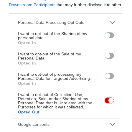
16 χιλιόμετρα έξω από τη Ναύπακτο, ο Εύηνος
Downstream Participants
that may further disclose it to other
third parties.
είναι ένα μοναδικής ομορφιάς ποτάμι, η διαδρομή
ράφτινγκ του οποίου διασχίζει ένα
Please note that this website/app uses one or more Google
Personal Data Processing Opt Outs
services and may gather and store information including but
φαντασμαγορικό φαράγγι, που την άνοιξη
not limited to your visit or usage behaviour. You may click to
I want to opt-out of the Sharing of my
βρίσκεται στα καλύτερά του. Η διαδρομή
personal data.
grant or deny consent to Google and its third-party tags to
Opted In
εκτείνεται σε 9 υδάτινα χιλιόμετρα, και είναι
use your data for below specified purposes in below Google
consent section.
I want to opt-out of the Sale of my
ιδανική για αρχάριους χωρίς αυτό να σημαίνει πως
Personal Data.
δεν θα σου προσφέρει συγκινήσεις αν έχεις
Opted In
ξανακάνει ράφτινγκ. Την κατάβαση με τις βάρκες
I want to opt-out of processing my
Personal Data for Targeted Advertising.
του ράφτινγκ διοργανώνει το
Outdoor Lab
(κι έχει
Opted In
μάλιστα δύο συναντήσεις την ημέρα, στις 10.00
I want to opt-out of Collection, Use,
και στις 13.30, γι’ αυτούς που αγαπούν να
Retention, Sale, and/or Sharing of my
Personal Data that Is Unrelated with the
κοιμούνται λίγο παραπάνω) με κόστος 40€ το
Purposes for which it was collected.
άτομο.
Opted Out
Google consents