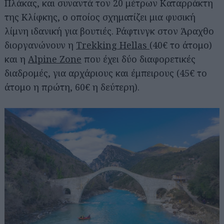
Πλάκας, και συναντά τον 20 μέτρων Καταρράκτη
της Κλίφκης, ο οποίος σχηματίζει μια φυσική
λίμνη ιδανική για βουτιές. Ράφτινγκ στον Άραχθο
διοργανώνουν η
Trekking Hellas
(40€ το άτομο)
και η
Alpine Zone
που έχει δύο διαφορετικές
διαδρομές, για αρχάριους και έμπειρους (45€ το
άτομο η πρώτη, 60€ η δεύτερη).
Αναζήτηση
για...