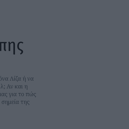
πης
όνα Λίζα ή να
λ; Αν και η
μας για το πώς
 σημεία της