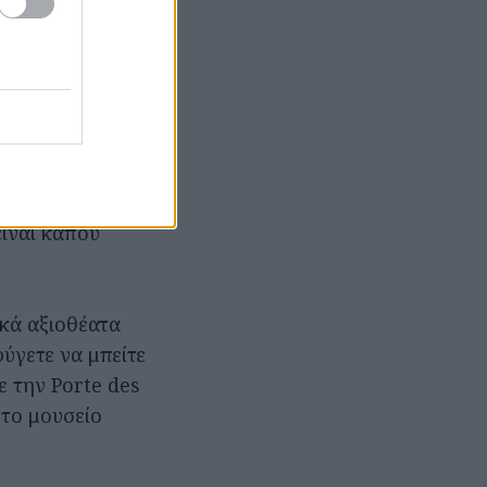
ερίφημο πίνακα
 στα οποία
ποτελούν
ρίπου 8,5
ς περνώντας από
είναι κάπου
ικά αξιοθέατα
φύγετε να μπείτε
ε την Porte des
 το μουσείο