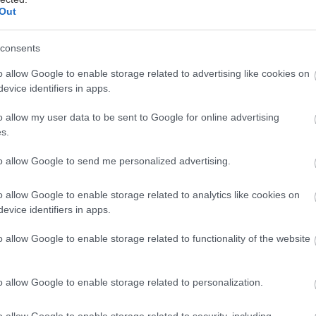
Out
consents
o allow Google to enable storage related to advertising like cookies on
evice identifiers in apps.
o allow my user data to be sent to Google for online advertising
πιθανότητες να σταθείτε μόνος απέναντι στη Μόνα Λί
s.
 συντροφιά στο ασανσέρ του πύργου του Άιφελ; Αν κα
to allow Google to send me personalized advertising.
 μέρος σας, δοκιμάστε τις συμβουλές μας για το πώς 
νενόχλητα στα πιο πολυσύχναστα σημεία της Ευρώπη
o allow Google to enable storage related to analytics like cookies on
evice identifiers in apps.
o allow Google to enable storage related to functionality of the website
o allow Google to enable storage related to personalization.
 πάτε:
Πρόκειται για ένα από τα διασημότερα έργα ζ
o allow Google to enable storage related to security, including