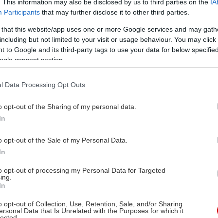
. This information may also be disclosed by us to third parties on the
IA
Participants
that may further disclose it to other third parties.
 that this website/app uses one or more Google services and may gath
including but not limited to your visit or usage behaviour. You may click 
 to Google and its third-party tags to use your data for below specifi
ogle consent section.
l Data Processing Opt Outs
o opt-out of the Sharing of my personal data.
In
o opt-out of the Sale of my Personal Data.
In
to opt-out of processing my Personal Data for Targeted
ing.
In
o opt-out of Collection, Use, Retention, Sale, and/or Sharing
ersonal Data that Is Unrelated with the Purposes for which it
lected.