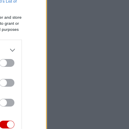
B’s List of
er and store
to grant or
ed purposes