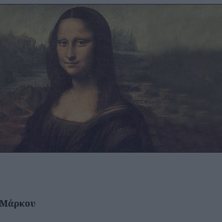
 Μάρκου