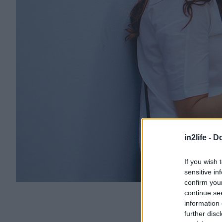
in2life -
Do
If you wish 
sensitive in
confirm you
continue se
information 
further disc