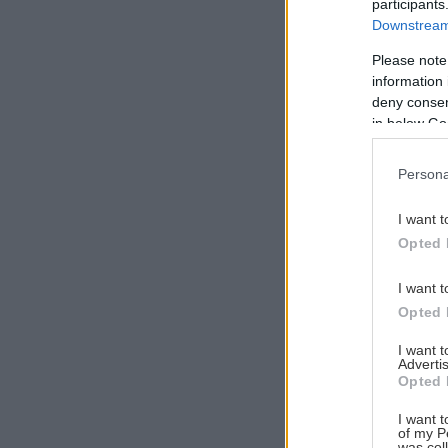
participants
Downstream 
Please note
information 
Αναζήτηση
deny consent
για...
in below Go
Persona
I want t
Opted 
I want t
Opted 
I want 
Advertis
Opted 
I want t
of my P
was col