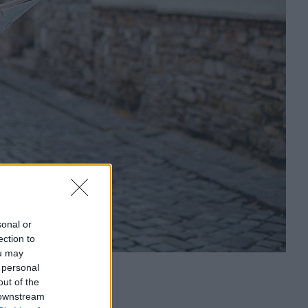
sonal or
ection to
ou may
 personal
out of the
 downstream