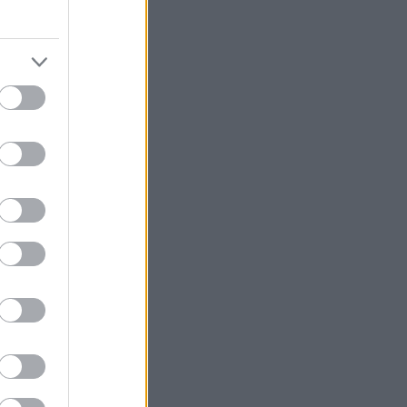
ζα ή να
ι η στατιστική
μπορείτε να
ς. Ίσως τα
ωγραφικής (και