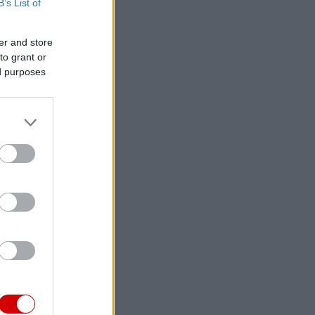
B’s List of
er and store
to grant or
ed purposes