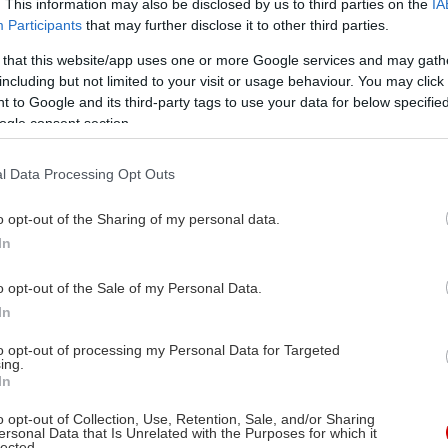
. This information may also be disclosed by us to third parties on the
IA
Participants
that may further disclose it to other third parties.
 that this website/app uses one or more Google services and may gath
including but not limited to your visit or usage behaviour. You may click 
 to Google and its third-party tags to use your data for below specifi
ogle consent section.
l Data Processing Opt Outs
o opt-out of the Sharing of my personal data.
In
o opt-out of the Sale of my Personal Data.
In
to opt-out of processing my Personal Data for Targeted
ing.
In
o opt-out of Collection, Use, Retention, Sale, and/or Sharing
ersonal Data that Is Unrelated with the Purposes for which it
lected.