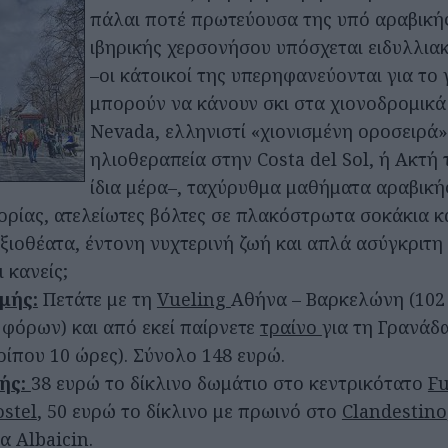
πάλαι ποτέ πρωτεύουσα της υπό αραβική
ιβηρικής χερσονήσου υπόσχεται ειδυλλια
–οι κάτοικοί της υπερηφανεύονται για το 
μπορούν να κάνουν σκι στα χιονοδρομικά 
Nevada, ελληνιστί «χιονισμένη οροσειρά»
ηλιοθεραπεία στην Costa del Sol, ή Ακτή 
ίδια μέρα–, ταχύρυθμα μαθήματα αραβική
ορίας, ατελείωτες βόλτες σε πλακόστρωτα σοκάκια κ
ιοθέατα, έντονη νυχτερινή ζωή και απλά ασύγκριτη 
 κανείς;
μής:
Πετάτε με τη
Vueling
Αθήνα – Βαρκελώνη (102 
 φόρων) και από εκεί παίρνετε
τραίνο
για τη Γρανάδα
ρίπου 10 ώρες). Σύνολο 148 ευρώ.
ής:
38 ευρώ το δίκλινο δωμάτιο στο κεντρικότατο
F
stel
, 50 ευρώ το δίκλινο με πρωινό στο
Clandestino
α Albaicin.