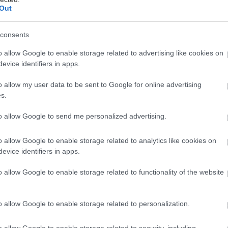
Out
consents
νάδη
o allow Google to enable storage related to advertising like cookies on
evice identifiers in apps.
σαν όρος είναι παρεξηγημένος. Ολοένα και συχνότερ
άνω σε ταξιδιωτικά άρθρα του τύπου «Κοπεγχάγη l
o allow my user data to be sent to Google for online advertising
ra hip ξενοδοχεία που χρεώνουν 90 ευρώ τη βραδιά κ
s.
usion κουζίνα προς 25 ευρώ το άτομο, χωρίς κρασιά
to allow Google to send me personalized advertising.
αράγγελνε ένας νορμάλ άνθρωπος σε ένα νορμάλ εστ
 μεγαλύτερος εκδοτικός οίκος ταξιδιωτικών οδηγών
o allow Google to enable storage related to analytics like cookies on
 ο Lonely Planet, όταν λέει low budget εννοεί ημερ
evice identifiers in apps.
τού, καφέδων και ποτών περιλαμβανομένων– που δε
o allow Google to enable storage related to functionality of the website
μο. Οι Έλληνες όταν λέμε low budget εννοούμε οτι
τερη χλιδή.
o allow Google to enable storage related to personalization.
ά, τα πραγματικά low budget ταξίδια στη σφαίρα της
o allow Google to enable storage related to security, including