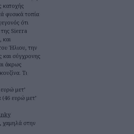
ς κατοχής
κά φυσικά τοπία
γεγονός ότι
της Sierra
, και
του Ήλιου, την
ς και σύγχρονης
αι άκρως
κουζίνα. Τι
ευρώ μετ’
 (46 ευρώ μετ’
unky
, χαμηλά στην