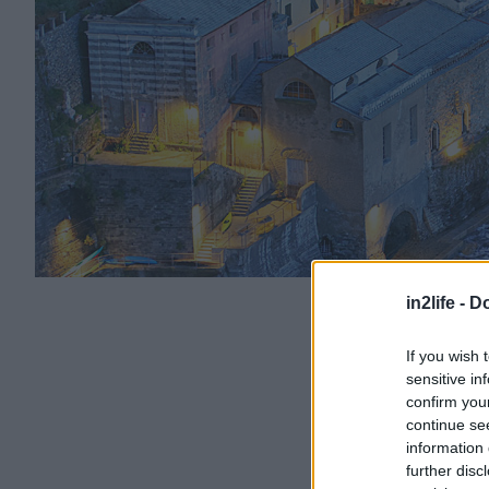
in2life -
Do
If you wish 
sensitive in
confirm you
continue se
information 
further disc