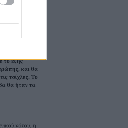
ια; Είναι
ου αριθμού των
πάρχει
η Δυτική
σεις του ευρώ
 το εξής
υρώπης, και θα
τις τσίχλες. Το
δα θα ήταν τα
νικού νότου, η