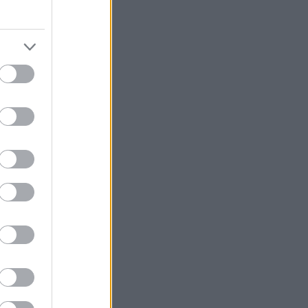
α τον τελευταίο
ow budget» που
αι εστιατόρια
, επιδόρπια και
ιατόριο, πλην
 στον κόσμο
ήσια έξοδα –
ν ξεπερνούν τα
δήποτε κάτω
 φαντασίας και