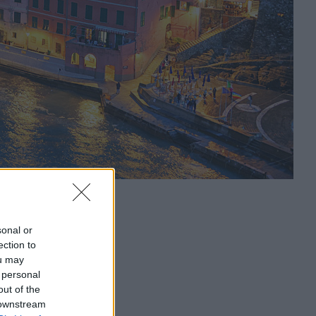
sonal or
ection to
ou may
 personal
out of the
 downstream