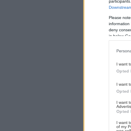
participants
Downstream 
Please note
information 
Αναζήτηση
deny consent
για...
in below Go
Persona
I want t
Opted 
I want t
Opted 
I want 
Advertis
Opted 
I want t
of my P
was col