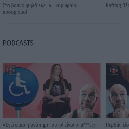
Στο βουνό ψηλά εκεί: 4... κορυφαίοι
Rafting: Τ
προορισμοί
PODCASTS
«Εγώ είμαι η ανάπηρη, αυτοί είναι οι μ***ες» –
Περδίκι εί