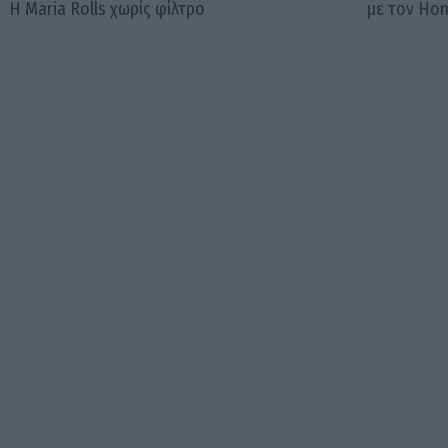
Η Maria Rolls χωρίς φίλτρο
με τον Ho