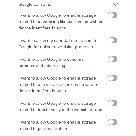
Νίκο Ρεκάρη, στο τηλέφωνο 6974031160.
Google consents
I want to allow Google to enable storage
Δίρφη: Φουλ του πράσινου
related to advertising like cookies on web or
device identifiers in apps.
Κτισμένο σε υψόμετρο 1.120 μέτρων, στη θέση
Λειρί, το
καταφύγιο Μ. Νικολάου
απολαμβάνει
I want to allow my user data to be sent to
πανοραμική θέα στις κατάφυτες πλαγιές της
Google for online advertising purposes.
Δίρφης, τον Ευβοϊκό Κόλπο και το Αιγαίο. Μπορεί
I want to allow Google to send me
να φιλοξενήσει έως και 55 άτομα, ενώ
ξεχωρίζει
personalized advertising.
για τους κοινόχρηστους χώρους του, τα τρία
I want to allow Google to enable storage
μεγάλα σαλόνια με τζάκι, και τις δύο κουζίνες
related to analytics like cookies on web or
που μπορούν να καλύψουν τις ανάγκες
device identifiers in apps.
διαφορετικών ομάδων τις ημέρες που επικρατεί το
I want to allow Google to enable storage
αδιαχώρητο. Το καταφύγιο προσεγγίζεται τόσο
related to functionality of the website or app.
από χωματόδρομο, προσπελάσιμο και από μη 4x4
I want to allow Google to enable storage
οχήματα, όσο και από μονοπάτια για τους φίλους
related to personalization.
της πεζοπορίας: η συντομότερη πεζοπορική