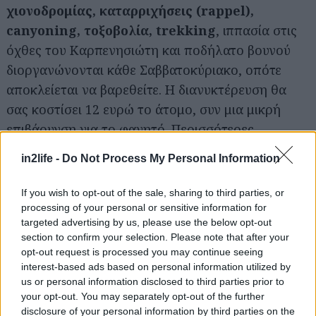
χιονοδρομίας, καταρριχήσεις (rappel),
canyoning, τοξοβολία, trekking
, ιππασία στις
όχθες του Καρπενησιώτη και ποδήλατο βουνού
διοργανώνονται κάθε Σαββατοκύριακο, οπότε
αποκλείεται να βαρεθείτε. Η διανυκτέρευση θα
σας κοστίσει 12 ευρώ το άτομο, συν μια μικρή
επιβάρυνση για το φαγητό. Περισσότερες
πληροφορίες στα τηλέφωνα 22370 25130 και
in2life -
Do Not Process My Personal Information
22370 22002.
If you wish to opt-out of the sale, sharing to third parties, or
Παρνασσός: Η Αράχωβα μπορεί να περιμένει
processing of your personal or sensitive information for
targeted advertising by us, please use the below opt-out
Μόλις 500 μέτρα από
section to confirm your selection. Please note that after your
το χιονοδρομικό
opt-out request is processed you may continue seeing
κέντρο του
interest-based ads based on personal information utilized by
us or personal information disclosed to third parties prior to
Γεροντόβραχου,
your opt-out. You may separately opt-out of the further
το
καταφύγιο του
disclosure of your personal information by third parties on the