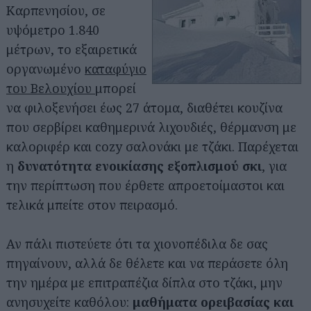
Καρπενησίου, σε
υψόμετρο 1.840
μέτρων, το εξαιρετικά
οργανωμένο
καταφύγιο
του Βελουχίου
μπορεί
να φιλοξενήσει έως 27 άτομα, διαθέτει κουζίνα
που σερβίρει καθημερινά λιχουδιές, θέρμανση με
Αναζήτηση
καλοριφέρ και cozy σαλονάκι με τζάκι. Παρέχεται
για...
η
δυνατότητα ενοικίασης εξοπλισμού σκι
, για
την περίπτωση που έρθετε απροετοίμαστοι και
τελικά μπείτε στον πειρασμό.
Αν πάλι πιστεύετε ότι τα χιονοπέδιλα δε σας
πηγαίνουν, αλλά δε θέλετε και να περάσετε όλη
την ημέρα με επιτραπέζια δίπλα στο τζάκι, μην
ανησυχείτε καθόλου:
μαθήματα ορειβασίας και