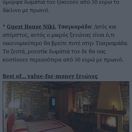
όμορφα δωμάτιά του ξεκινούν από 50 ευρώ το
δίκλινο με πρωινό.
*
Guest House Niki
, Τσαγκαράδα
: Λιτός και
απέριττος, αυτός ο μικρός ξενώνας είναι ό,τι
οικονομικότερο θα βρείτε ποτέ στην Τσαγκαράδα.
Τα ζεστά, ρουστίκ δωμάτιά του δε θα σας
κοστίσουν περισσότερα από 50 ευρώ με πρωινό.
Best of… value-for-money ξενώνες