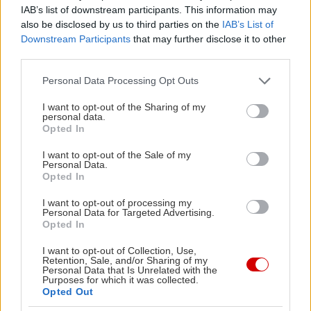
IAB’s list of downstream participants. This information may
*
Μηλιές
: Λίγα παραδοσιακά αρχοντικά που
also be disclosed by us to third parties on the
IAB’s List of
σώθηκαν από την φωτιά του 1943. Περίτεχνες
Downstream Participants
that may further disclose it to other
κρήνες που αναβλύζουν κρυστάλλινο νερό του
third parties.
βουνού. Ο παλιός σταθμός του τραίνου –όχι
Please note that this website/app uses one or more Google
Personal Data Processing Opt Outs
οποιουδήποτε τραίνου, αλλά του θρυλικού
services and may gather and store information including but
not limited to your visit or usage behaviour. You may click to
I want to opt-out of the Sharing of my
Μουντζούρη– και η εντυπωσιακή γέφυρά του,
personal data.
grant or deny consent to Google and its third-party tags to
Opted In
έργα και τα δύο του Εβαρίστο Ντε Κίρικο, πατέρα
use your data for below specified purposes in below Google
του γνωστού ζωγράφου. Η εκκλησία των
consent section.
I want to opt-out of the Sale of my
Personal Data.
Ταξιαρχών, με τις τουλάχιστον εντυπωσιακές
Opted In
τοιχογραφίες της, που χρονολογούνται από τον
I want to opt-out of processing my
17ο αιώνα. Η Δημόσια Βιβλιοθήκη Μηλεών,
Personal Data for Targeted Advertising.
Opted In
στεγασμένη σε ένα παραδοσιακό πηλιορείτικο
κτίριο, που φιλοξενεί περισσότερους από 1.600
I want to opt-out of Collection, Use,
Retention, Sale, and/or Sharing of my
τίτλους βιβλίων τυπωμένων από το 1497 έως το
Personal Data that Is Unrelated with the
Purposes for which it was collected.
1899, διατηρώντας ζωντανή στο χρόνο την
Opted Out
παράδοση της Μηλιώτικης Σχολής που ίδρυσαν