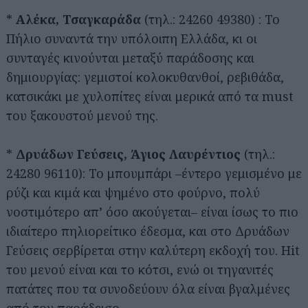
*
Αλέκα, Τσαγκαράδα
(τηλ.: 24260 49380) : Το
Πήλιο συναντά την υπόλοιπη Ελλάδα, κι οι
συνταγές κινούνται μεταξύ παράδοσης και
δημιουργίας: γεμιστοί κολοκυθανθοί, ρεβιθάδα,
κατσικάκι με χυλοπίτες είναι μερικά από τα must
του ξακουστού μενού της.
*
Δρυάδων Γεύσεις, Άγιος Λαυρέντιος
(τηλ.:
24280 96110): Το μπουμπάρι –έντερο γεμισμένο με
ρύζι και κιμά και ψημένο στο φούρνο, πολύ
νοστιμότερο απ’ όσο ακούγεται– είναι ίσως το πιο
ιδιαίτερο πηλιορείτικο έδεσμα, και στο Δρυάδων
Γεύσεις σερβίρεται στην καλύτερη εκδοχή του. Hit
του μενού είναι και το κότσι, ενώ οι τηγανιτές
πατάτες που τα συνοδεύουν όλα είναι βγαλμένες
από τον παράδεισο.