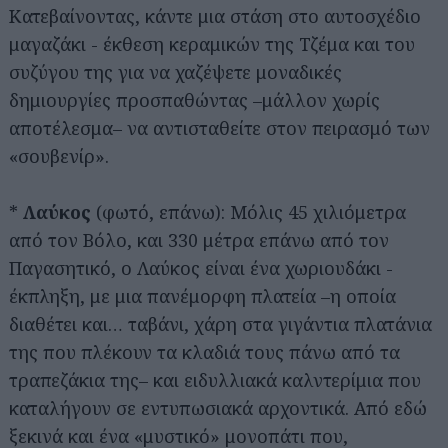
Κατεβαίνοντας, κάντε μια στάση στο αυτοσχέδιο
μαγαζάκι - έκθεση κεραμικών της Τζέμα και του
συζύγου της για να χαζέψετε μοναδικές
δημιουργίες προσπαθώντας –μάλλον χωρίς
αποτέλεσμα– να αντισταθείτε στον πειρασμό των
«σουβενίρ».
Αναζήτηση
*
Λαύκος
(φωτό, επάνω): Μόλις 45 χιλιόμετρα
για...
από τον Βόλο, και 330 μέτρα επάνω από τον
Παγασητικό, ο Λαύκος είναι ένα χωριουδάκι -
έκπληξη, με μια πανέμορφη πλατεία –η οποία
διαθέτει και… ταβάνι, χάρη στα γιγάντια πλατάνια
της που πλέκουν τα κλαδιά τους πάνω από τα
τραπεζάκια της– και ειδυλλιακά καλντερίμια που
καταλήγουν σε εντυπωσιακά αρχοντικά. Από εδώ
ξεκινά και ένα «μυστικό» μονοπάτι που,