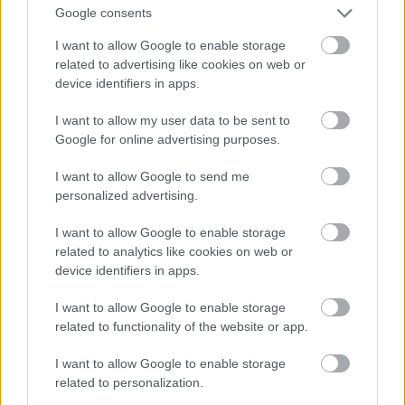
Google consents
το 1814 οι Άνθιμος Γαζής, Γρηγόριος Κωνσταντάς
και Δανιήλ Φιλιππίδης, και η οποία λειτούργησε
I want to allow Google to enable storage
related to advertising like cookies on web or
ως το 1844. Ολόκληρο το χωριό των Μηλαιών
device identifiers in apps.
είναι ένα ανοιχτό μουσείο.
I want to allow my user data to be sent to
Google for online advertising purposes.
*
Ζαγορά
: Η βιβλιοθήκη της Ζαγοράς, που
χρονολογείται από τον 18ο αιώνα, φιλοξενεί στα
I want to allow Google to send me
ράφια της περί τους 3.000 τόμους, χάρτες και
personalized advertising.
έγγραφα του 17ου και 18ου αιώνα. Το
I want to allow Google to enable storage
Ελληνομουσείο, στο δρόμο προς το Χορευτό,
related to analytics like cookies on web or
είναι το παλαιότερο σχολείο του Πηλίου: εδώ
device identifiers in apps.
μαθήτευσε μεταξύ άλλων και ο Ρήγας Φεραίος.
I want to allow Google to enable storage
related to functionality of the website or app.
*
Μακρινίτσα
: Το Μουσείο Λαϊκής Τέχνης και
I want to allow Google to enable storage
Ιστορίας Πηλίου είναι, ίσως, ένα από τα πιο
related to personalization.
ενδιαφέροντα λαογραφικά μουσεία που έχετε