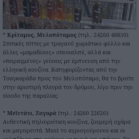
*
Κρίταμος, Μυλοπόταμος
(τηλ.: 24260 48850):
Σπιτικές πίττες με τραγανό χωριάτικο φύλλο και
άλλες «μαμαδίσιες» σπεσιαλιτέ, αλλά και
«πειραγμένες» γεύσεις με έμπνευση από την
ελληνική κουζίνα. Κατηφορίζοντας από την
Τσαγκαράδα προς τον Μυλοπόταμο, θα το βρείτε
στην αριστερή πλευρά του δρόμου, λίγο πριν την
είσοδο της παραλίας.
*
Μεϊντάνι, Ζαγορά
(τηλ.: 24260 22626):
Αυθεντική πηλιορείτικη κουζίνα, ζουμερή σχάρα
και μαγειρευτά. Must το αγριογούρουνο και οι
μελιτζάνες στο φούρνο με τυριά και μπέικον. Τα