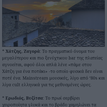
*
Χάτζης, Ζαγορά
: Το πραγματικό όνομα του
μεγαλύτερου και πιο ξενύχτικου bar της πλατείας
αγνοείται, αφού όλοι απλά λένε «πάμε στου
Χάτζη για ένα ποτάκι» -το οποίο φυσικά δεν είναι
ποτέ ένα. Mainstream μουσικές, λίγο από ‘80s και
λίγα cult ελληνικά για τις μεθυσμένες ώρες.
*
Ερωδιός, Βυζίτσα
: Το πρωί σερβίρει
χειροποίητα γλυκά και το βράδυ χαμηλώνει τα