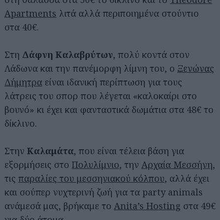
Apartments
λιτά αλλά περιποιημένα στούντιο
στα 40€.
Στη
Δάφνη Καλαβρύτων
, πολύ κοντά στον
Λάδωνα και την πανέμορφη λίμνη του, ο
Ξενώνας
Δήμητρα
είναι ιδανική περίπτωση για τους
λάτρεις του σπορ που λέγεται «καλοκαίρι στο
βουνό» κι έχει και φανταστικά δωμάτια στα 48€ το
δίκλινο.
Στην
Καλαμάτα
, που είναι τέλεια βάση για
εξορμήσεις στο
Πολυλίμνιο
, την
Αρχαία Μεσσήνη
,
τις
παραλίες του μεσσηνιακού κόλπου
, αλλά έχει
και σούπερ νυχτερινή ζωή για τα party animals
ανάμεσά μας, βρήκαμε το
Anita’s Hosting
στα 49€
για δύο άτομα.