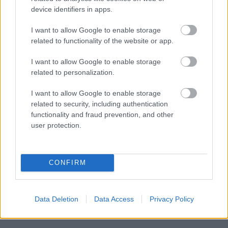
PODCASTS
device identifiers in apps.
I want to allow Google to enable storage
related to functionality of the website or app.
I want to allow Google to enable storage
related to personalization.
I want to allow Google to enable storage
related to security, including authentication
functionality and fraud prevention, and other
user protection.
«Εγώ είμαι η ανάπηρη, αυτοί είναι οι μ***ες» –
Περδίκι εί
Η Maria Rolls χωρίς φίλτρο
με τον Ho
CONFIRM
Data Deletion
Data Access
Privacy Policy