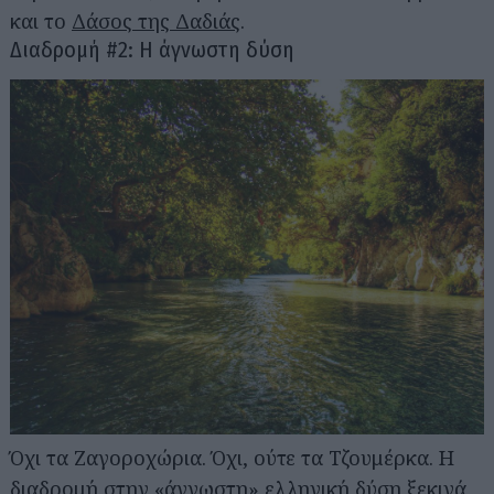
και το
Δάσος της Δαδιάς
.
Διαδρομή #2: Η άγνωστη δύση
Όχι τα Ζαγοροχώρια. Όχι, ούτε τα Τζουμέρκα. Η
διαδρομή στην «άγνωστη» ελληνική δύση ξεκινά