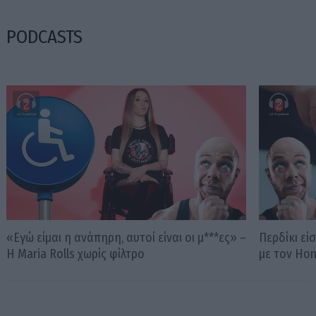
PODCASTS
«Εγώ είμαι η ανάπηρη, αυτοί είναι οι μ***ες» –
Περδίκι εί
Η Maria Rolls χωρίς φίλτρο
με τον Ho