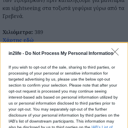
και sightseeing στα τοξωτά γεφύρια γύρω από τα
Γρεβενά.
Χιλιόμετρα:
389
Χάρτης εδώ
Στάσεις:
Τα χωριά στις όχθες της
λίμνης
in2life -
Do Not Process My Personal Information
Πλαστήρα
, η Ελάτη και το
Περτούλι
, τα υπέροχα
Τζουμέρκα
(με όσες περισσότερες στάσεις θέλετε/
If you wish to opt-out of the sale, sharing to third parties, or
προλαβαίνετε, εμείς ενδεικτικά έχουμε
processing of your personal or sensitive information for
συμπεριλάβει το Συρράκο), τα απόκοσμα
targeted advertising by us, please use the below opt-out
section to confirm your selection. Please note that after your
Μετέωρα
, και τα
Γρεβενά
, όπου φτάνετε μετά τα
opt-out request is processed you may continue seeing
Μετέωρα μέσα από μια από τις ωραιότερες
interest-based ads based on personal information utilized by
διαδρομές με αυτοκίνητο στην Ελλάδα, που περνά
us or personal information disclosed to third parties prior to
your opt-out. You may separately opt-out of the further
από το Αγιόφυλλο και τις όχθες του Βενέτικου.
disclosure of your personal information by third parties on the
Διαδρομή #5: The final frontier
IAB’s list of downstream participants. This information may
also be disclosed by us to third parties on the
IAB’s List of