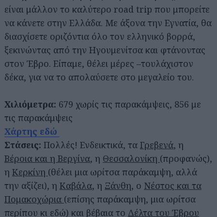
είναι μάλλον το καλύτερο road trip που μπορείτε
να κάνετε στην Ελλάδα. Με άξονα την Εγνατία, θα
διασχίσετε οριζόντια όλο τον ελληνικό βορρά,
ξεκινώντας από την Ηγουμενίτσα και φτάνοντας
στον Έβρο. Είπαμε, θέλει μέρες –τουλάχιστον
δέκα, για να το απολαύσετε στο μεγαλείο του.
Χιλιόμετρα:
679 χωρίς τις παρακάμψεις, 856 με
τις παρακάμψεις
Χάρτης εδώ
Στάσεις:
Πολλές! Ενδεικτικά, τα
Γρεβενά
, η
Βέροια και η Βεργίνα
, η
Θεσσαλονίκη
(προφανώς),
η
Κερκίνη
(θέλει μια ωρίτσα παράκαμψη, αλλά
την αξίζει), η
Καβάλα
, η
Ξάνθη
, ο
Νέστος και τα
Πομακοχώρια
(επίσης παράκαμψη, μια ωρίτσα
περίπου κι εδώ) και βέβαια το
Δέλτα του Έβρου