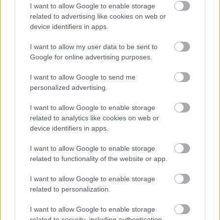
ξεκινήσαμε από την Ξάνθη.
I want to allow Google to enable storage
related to advertising like cookies on web or
device identifiers in apps.
Χιλιόμετρα:
257
Χάρτης εδώ
I want to allow my user data to be sent to
Google for online advertising purposes.
Στάσεις:
Η
Ξάνθη
κατ’ αρχάς, και μετά το
Δέλτα
του Νέστου
και η Βιστωνίδα, η Αλεξανδρούπολη,
I want to allow Google to send me
το
Δέλτα του Έβρου
, το πανέμορφο
Δάσος της
personalized advertising.
Δαδιάς
, το Σουφλί για να μάθετε όσα πάντα
I want to allow Google to enable storage
θέλατε να ξέρετε για το μετάξι αλλά δεν είχατε
related to analytics like cookies on web or
ποιον να ρωτήσετε, το Διδυμότειχο (μπλουζ –
device identifiers in apps.
συγνώμη, δεν κρατηθήκαμε) και οι Καστανιές, το
I want to allow Google to enable storage
(πραγματικά) τελευταίο σύνορο της Ελλάδας. Η
related to functionality of the website or app.
διαδρομή κινείται στο μεγαλύτερο μέρος της
I want to allow Google to enable storage
παράλληλα με την όχθη του ποταμού, ενώ αν
related to personalization.
έχετε μαζί διαβατήρια, πέντε χιλιόμετρα από τις
Καστανιές βρίσκεται μια πόλη μαγική, η παλιά
I want to allow Google to enable storage
related to security, including authentication