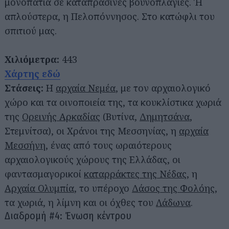
μονοπάτια σε καταπράσινες βουνοπλαγιές. Ή
απλούστερα, η Πελοπόννησος. Στο κατώφλι του
σπιτιού μας.
Χιλιόμετρα:
443
Χάρτης εδώ
Στάσεις:
Η
αρχαία Νεμέα
, με τον αρχαιολογικό
χώρο και τα οινοποιεία της, τα κουκλίστικα χωριά
της
Ορεινής Αρκαδίας
(Βυτίνα,
Δημητσάνα
,
Στεμνίτσα), οι Χράνοι της Μεσσηνίας, η
αρχαία
Μεσσήνη
, ένας από τους ωραιότερους
αρχαιολογικούς χώρους της Ελλάδας, οι
φαντασμαγορικοί
καταρράκτες της Νέδας
, η
Αρχαία Ολυμπία
, το υπέροχο
Δάσος της Φολόης
,
τα χωριά, η λίμνη και οι όχθες του
Λάδωνα
.
Διαδρομή #4: Ένωση κέντρου