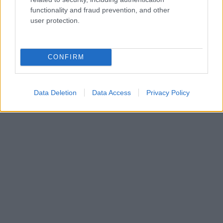
πρωτεύουσα της Οθωμανικής Αυτοκρατορίας, η
functionality and fraud prevention, and other
Αδριανούπολη
.
user protection.
CONFIRM
Data Deletion
Data Access
Privacy Policy