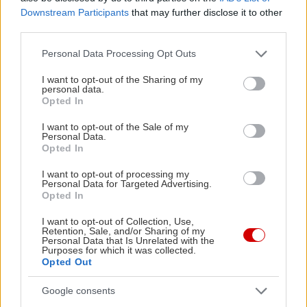
Downstream Participants
that may further disclose it to other
third parties.
Please note that this website/app uses one or more Google
Personal Data Processing Opt Outs
services and may gather and store information including but
not limited to your visit or usage behaviour. You may click to
I want to opt-out of the Sharing of my
personal data.
grant or deny consent to Google and its third-party tags to
Opted In
use your data for below specified purposes in below Google
consent section.
I want to opt-out of the Sale of my
Personal Data.
Opted In
«Η πινέζα», αν το προτιμάτε λιγότερο ρομαντικά.
I want to opt-out of processing my
Η ανατολικότερη, πιο απόκοσμα γοητευτική, πιο
Personal Data for Targeted Advertising.
διαφορετική-απ’-ό,τι-έχετε-δει διαδρομή που
Opted In
μπορείτε να κάνετε στην Ελλάδα. Αν οδηγήσετε
I want to opt-out of Collection, Use,
Retention, Sale, and/or Sharing of my
μόνο προς τα πάνω, παράλληλα με τον Έβρο, η
Personal Data that Is Unrelated with the
Purposes for which it was collected.
διαδρομή δεν ξεπερνά τα 99 χιλιόμετρα από τους
Opted Out
Κήπους ως τις Καστανιές. Για να τη μεγαλώσουμε,
Google consents
και να δούμε όσο περισσότερη Θράκη γίνεται,