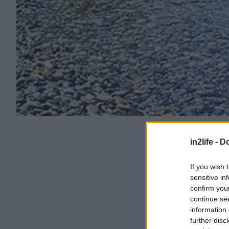
in2life -
Do
If you wish 
sensitive in
confirm you
continue se
information 
further disc