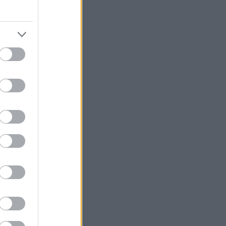
κάνεις φέτος
ίς είμαστε εδώ,
Πελοπόννησο…
 της
αυτόχρονα αυτό
ας σου
που φτάνει το