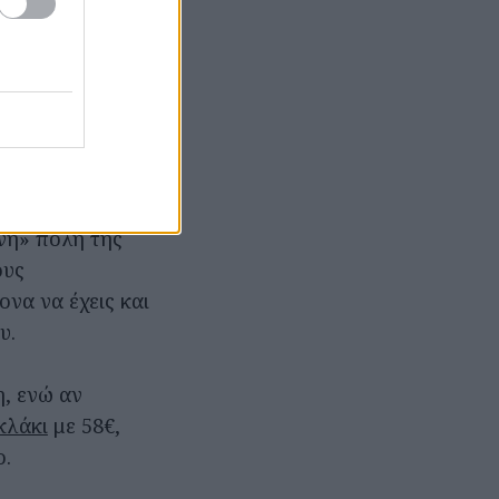
 παραλία με
ε θέα θάλασσα
ου δωματίου
ινή» πόλη της
ους
να να έχεις και
υ.
η, ενώ αν
κλάκι
με 58€,
ο.