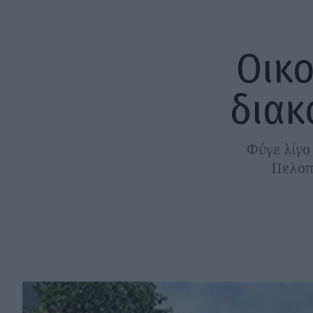
Οικο
διακ
Φύγε λίγο
Πελοπο