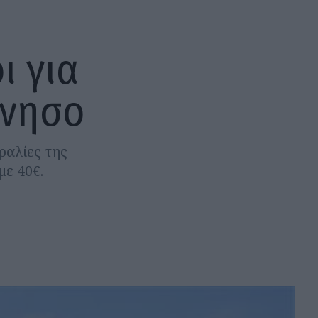
ι για
ννησο
ραλίες της
με 40€.