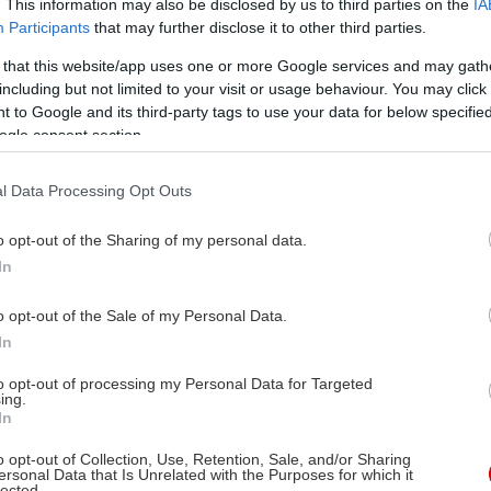
. This information may also be disclosed by us to third parties on the
IA
Participants
that may further disclose it to other third parties.
 that this website/app uses one or more Google services and may gath
including but not limited to your visit or usage behaviour. You may click 
 to Google and its third-party tags to use your data for below specifi
ogle consent section.
l Data Processing Opt Outs
o opt-out of the Sharing of my personal data.
In
o opt-out of the Sale of my Personal Data.
In
to opt-out of processing my Personal Data for Targeted
ing.
In
o opt-out of Collection, Use, Retention, Sale, and/or Sharing
ersonal Data that Is Unrelated with the Purposes for which it
lected.