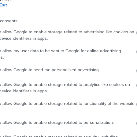
Out
νάδη
consents
 των τιμών στα νησιά και φλερτάρεις με την ιδέα να 
o allow Google to enable storage related to advertising like cookies on
evice identifiers in apps.
γκράτι; Μην στεναχωριέσαι και μην απελπίζεσαι. Εμε
σουμε τα πιο οικονομικά μέρη για διακοπές στην 
o allow my user data to be sent to Google for online advertising
ες, επειδή κοίταξες μόνο τα πέριξ του Ναυπλίου και
s.
to allow Google to send me personalized advertising.
Ηλεία
o allow Google to enable storage related to analytics like cookies on
evice identifiers in apps.
παραγνωρισμένο κομμάτι της Πελοποννήσου, και τ
o allow Google to enable storage related to functionality of the website
λύτερες παραλίες αν στον ορισμό της τέλειας παραλί
ι Ιόνια νερά και αμμουδιές που απλώνονται ως εκεί 
o allow Google to enable storage related to personalization.
o allow Google to enable storage related to security, including