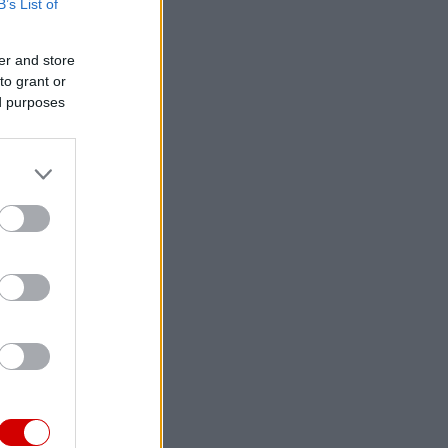
B’s List of
er and store
to grant or
ed purposes