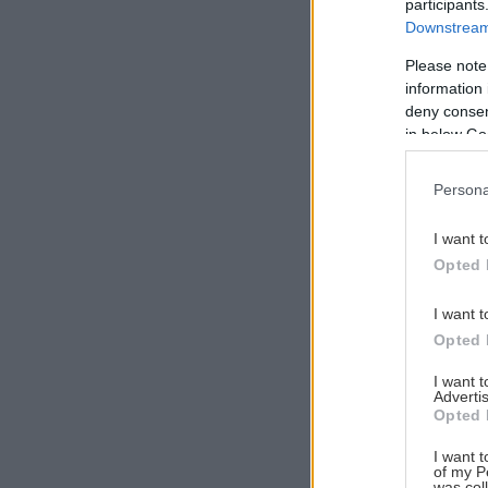
participants
Downstream 
Please note
information 
Αναζήτηση
deny consent
για...
in below Go
Persona
I want t
Opted 
I want t
Opted 
I want 
Advertis
Opted 
I want t
of my P
was col