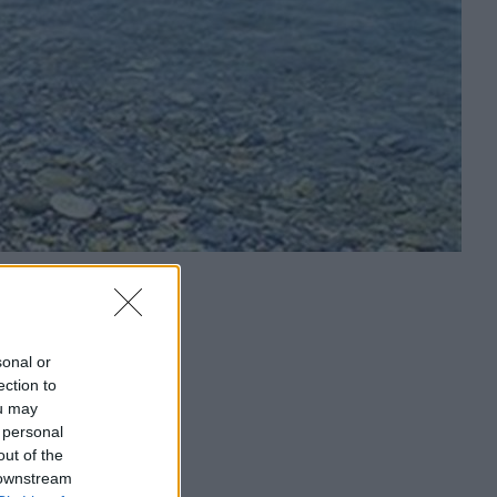
sonal or
ection to
ou may
 personal
out of the
 downstream