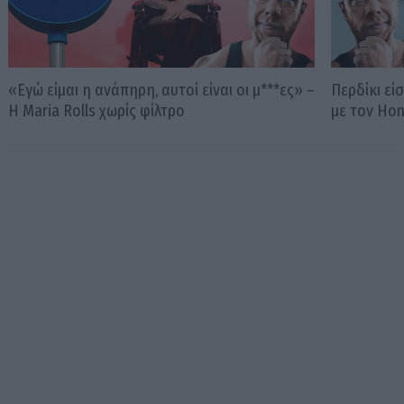
«Εγώ είμαι η ανάπηρη, αυτοί είναι οι μ***ες» –
Περδίκι εί
Η Maria Rolls χωρίς φίλτρο
με τον Ho