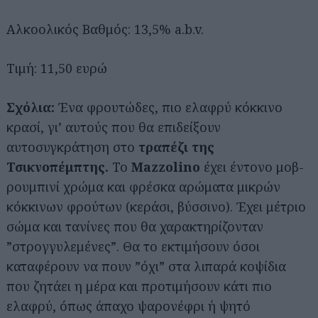
Αλκοολικός Βαθμός: 13,5% a.b.v.
Τιμή: 11,50 ευρώ
Σχόλια:
Ένα φρουτώδες, πιο ελαφρύ κόκκινο
κρασί, γι’ αυτούς που θα επιδείξουν
αυτοσυγκράτηση στο
τραπέζι της
Τσικνοπέμπτης.
Το
Mazzolino
έχει έντονο μοβ-
ρουμπινί χρώμα και φρέσκα αρώματα μικρών
κόκκινων φρούτων (κεράσι, βύσσινο). Έχει μέτριο
σώμα και τανίνες που θα χαρακτηρίζονταν
”στρογγυλεμένες”. Θα το εκτιμήσουν όσοι
καταφέρουν να πουν ”όχι” στα λιπαρά κοψίδια
που ζητάει η μέρα και προτιμήσουν κάτι πιο
ελαφρύ, όπως άπαχο ψαρονέφρι ή ψητό