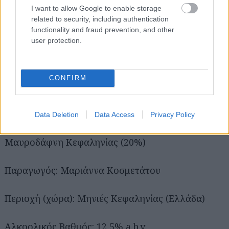
κρέας ή τυρί αποφασίσετε να σερβίρετε στο
I want to allow Google to enable storage
τραπέζι σας.
related to security, including authentication
functionality and fraud prevention, and other
user protection.
5.
Ονομασία:
Gentilini Red
CONFIRM
Χρονιά/εσοδεία: 2004
Data Deletion
Data Access
Privacy Policy
Ποικιλία: Αγιωργίτικο (80%), Syrah &
Μαυροδάφνη Κεφαληνίας (20%)
Παραγωγός: Μαριάννα Κοσμετάτου
Περιοχή (χώρα): Μηνιές Κεφαληνίας (Ελλάδα)
Αλκοολικός Βαθμός: 12,5% a.b.v.