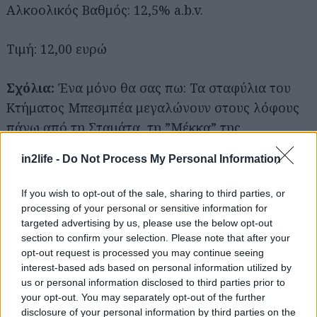
Αλκοολικός Βαθμός: 12,5% a.b.v.
Τιμή: 12,00 ευρώ
Σχόλια:
Ένα μόνο θα σας πω: Τα σταφύλια του
Κτήματος Μπεσμπέα μεγαλώνουν στους λόφους
πάνω από τη Σταμάτα, τη ”Μέκκα” της
κρεατοφαγίας στο Λεκανοπέδιο της Αττικής! Το
in2life -
Do Not Process My Personal Information
Κτήμα Μπεσμπέα
είναι ένα γλυκό, σωστά τανικό
κόκκινο κρασί με έντονα αρώματα και πλούσιο
If you wish to opt-out of the sale, sharing to third parties, or
ρουμπινί χρώμα. Μην παρασυρθείτε όμως από
processing of your personal or sensitive information for
targeted advertising by us, please use the below opt-out
την κομψότητά του και το θεωρήσετε σνομπ.
section to confirm your selection. Please note that after your
Είπαμε, με την τσίκνα από τις ψησταριές της
opt-out request is processed you may continue seeing
περιοχής είναι παλιοί γνώριμοι. Απολαύστε το
interest-based ads based on personal information utilized by
us or personal information disclosed to third parties prior to
λοιπόν άφοβα με ζουμερά παϊδάκια, μπριζόλες και
your opt-out. You may separately opt-out of the further
ό,τι καλό βγάλει η θράκα αυτή την Τσικνοπέμπτη.
disclosure of your personal information by third parties on the