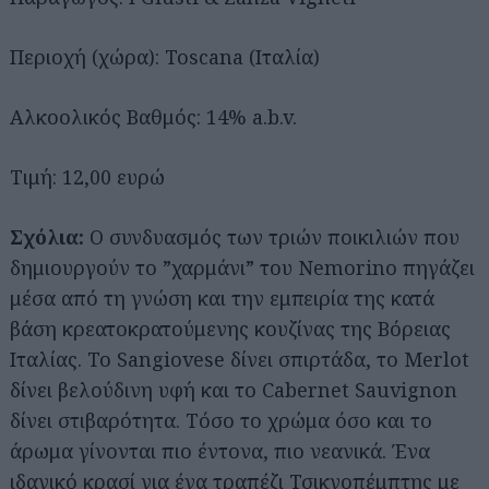
Περιοχή (χώρα): Toscana (Ιταλία)
Αλκοολικός Βαθμός: 14% a.b.v.
Τιμή: 12,00 ευρώ
Σχόλια:
Ο συνδυασμός των τριών ποικιλιών που
δημιουργούν το ”χαρμάνι” του Nemorino πηγάζει
μέσα από τη γνώση και την εμπειρία της κατά
βάση κρεατοκρατούμενης κουζίνας της Βόρειας
Ιταλίας. Το Sangiovese δίνει σπιρτάδα, το Merlot
δίνει βελούδινη υφή και το Cabernet Sauvignon
δίνει στιβαρότητα. Τόσο το χρώμα όσο και το
άρωμα γίνονται πιο έντονα, πιο νεανικά. Ένα
ιδανικό κρασί για ένα τραπέζι Τσικνοπέμπτης με