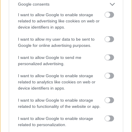
Google consents
Σχόλια:
Μη με ρωτήσετε τι ξέρουν οι Αυστριακοί
I want to allow Google to enable storage
από τσιμπούσια και κοψίδια, γιατί δεν είμαι
related to advertising like cookies on web or
αρμόδιος επί του θέματος. Από καλό κρασί
device identifiers in apps.
πάντως ξέρουν σίγουρα, και τα τελευταία χρόνια
I want to allow my user data to be sent to
καταβάλλουν σοβαρές προσπάθειες για να μπουν
Google for online advertising purposes.
με αξιώσεις στον οινικό χάρτη.
I want to allow Google to send me
personalized advertising.
Χαρακτηριστικό παράδειγμα το
Zweigelt
που σας
προτείνουμε, από τη βασική οινοπαραγωγική
I want to allow Google to enable storage
περιοχή Burgenland στη νότια Αυστρία. Ένα
related to analytics like cookies on web or
device identifiers in apps.
ασυνήθιστο κρασί με γεμάτο σώμα, ζωντανές
τανίνες, και αρώματα με φρουτώδεις και
I want to allow Google to enable storage
related to functionality of the website or app.
πικάντικες, ως και καπνιστές νότες. Ό,τι πρέπει
για την τσίκνα της ημέρας δηλαδή! Συνδυάστε το
I want to allow Google to enable storage
με ψητό χοιρινό, αλλά και με ό,τι είδους καπνιστό
related to personalization.