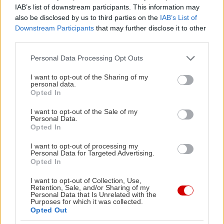
IAB’s list of downstream participants. This information may
4.
also be disclosed by us to third parties on the
IAB’s List of
Downstream Participants
that may further disclose it to other
third parties.
Ονομασία:
Zweigelt
Please note that this website/app uses one or more Google
Personal Data Processing Opt Outs
services and may gather and store information including but
Χρονιά/εσοδεία: 2004
not limited to your visit or usage behaviour. You may click to
I want to opt-out of the Sharing of my
personal data.
grant or deny consent to Google and its third-party tags to
Opted In
use your data for below specified purposes in below Google
Ποικιλία:
Zweigelt
consent section.
I want to opt-out of the Sale of my
Personal Data.
Opted In
Παραγωγός: Heike Heinrich
I want to opt-out of processing my
Personal Data for Targeted Advertising.
Περιοχή (χώρα): Burgenland (Αυστρία)
Opted In
I want to opt-out of Collection, Use,
Αλκοολικός Βαθμός: 13% a.b.v.
Retention, Sale, and/or Sharing of my
Personal Data that Is Unrelated with the
Purposes for which it was collected.
Τιμή: 12,50 ευρώ
Opted Out