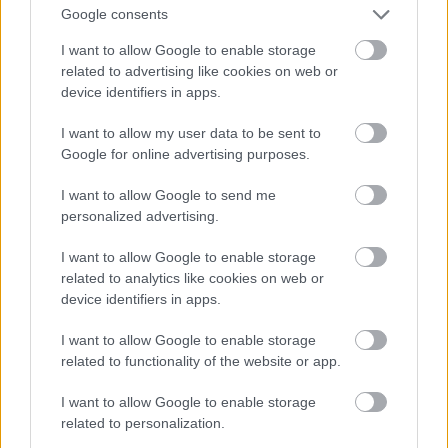
προτιμάς τα ροφήματα, τότε επιβάλλεται να
Google consents
δοκιμάσεις την σοκολάτα τους. Αν πάλι πας
I want to allow Google to enable storage
πεινασμένος, έχει και πεντανόστιμα
related to advertising like cookies on web or
device identifiers in apps.
τσιμπολογήματα να διαλέξεις.
I want to allow my user data to be sent to
Petite Fleur
Google for online advertising purposes.
I want to allow Google to send me
Αμύντα 1, Παγκράτι, τηλ: 21 5551 9685
personalized advertising.
I want to allow Google to enable storage
related to analytics like cookies on web or
device identifiers in apps.
I want to allow Google to enable storage
related to functionality of the website or app.
I want to allow Google to enable storage
related to personalization.