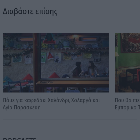
Διαβάστε επίσης
Πάμε για καφεδάκι Χαλάνδρι, Χολαργό και
Που θα πι
Αγία Παρασκευή
Εμπορικό Τ