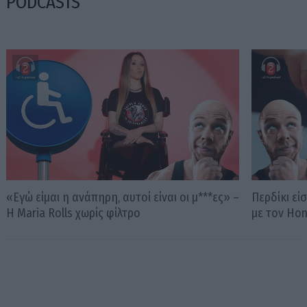
PODCASTS
«Εγώ είμαι η ανάπηρη, αυτοί είναι οι μ***ες» –
Περδίκι εί
Η Maria Rolls χωρίς φίλτρο
με τον Ho