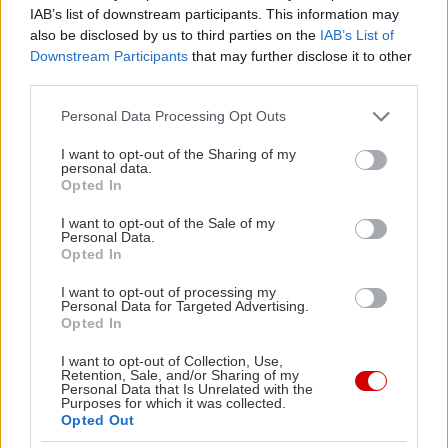
IAB’s list of downstream participants. This information may
A post shared by art coffee bar (@rota.art.coffee.bar)
also be disclosed by us to third parties on the
IAB’s List of
Downstream Participants
that may further disclose it to other
third parties.
Please note that this website/app uses one or more Google
Personal Data Processing Opt Outs
services and may gather and store information including but
Η πολυαγαπημένη μας Ρότα παραμένει ένα από
not limited to your visit or usage behaviour. You may click to
I want to opt-out of the Sharing of my
personal data.
grant or deny consent to Google and its third-party tags to
τα πιο όμορφα κρυμμένα μυστικά café του
Opted In
use your data for below specified purposes in below Google
αθηναϊκού κέντρου. Μια ανάσα χαλάρωσης
consent section.
I want to opt-out of the Sale of my
μακριά από την πολύβουη πόλη, η Ροτα σε
Personal Data.
Opted In
υποδέχεται σε έναν χώρο που μοιάζει με
καλλιτεχνικό καταφύγιο, ενώ όταν καλοκαιριάζει
I want to opt-out of processing my
Personal Data for Targeted Advertising.
απλώνει τραπεζάκια στην κουκλίστικη αυλή της.
Opted In
Μια βόλτα από τα μέρη της, αρκεί συνήθως για να
I want to opt-out of Collection, Use,
Retention, Sale, and/or Sharing of my
σου ξεκλειδώσει την καρδούλα και να την κάνεις
Personal Data that Is Unrelated with the
Purposes for which it was collected.
στέκι σου. Αν είσαι του καφέ τότε θα απολαύσεις
Opted Out
τα χαρμάνια του καταλόγου, αλλά αν πάλι