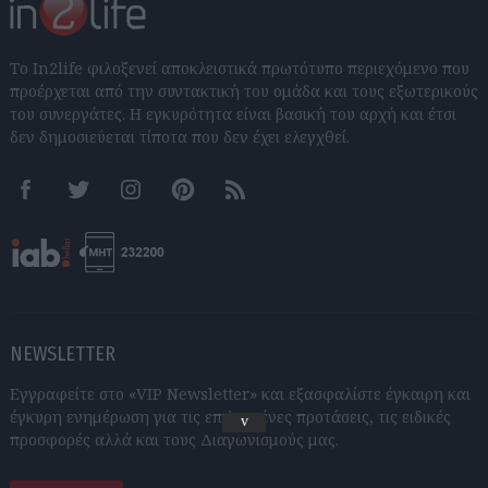
Το In2life φιλοξενεί αποκλειστικά πρωτότυπο περιεχόμενο που
προέρχεται από την συντακτική του ομάδα και τους εξωτερικούς
του συνεργάτες. Η εγκυρότητα είναι βασική του αρχή και έτσι
δεν δημοσιεύεται τίποτα που δεν έχει ελεγχθεί.
Facebook
Twitter
Instagram
Pinterest
RSS feeds
NEWSLETTER
Εγγραφείτε στο «VIP Newsletter» και εξασφαλίστε έγκαιρη και
έγκυρη ενημέρωση για τις επιλεγμένες προτάσεις, τις ειδικές
v
προσφορές αλλά και τους Διαγωνισμούς μας.