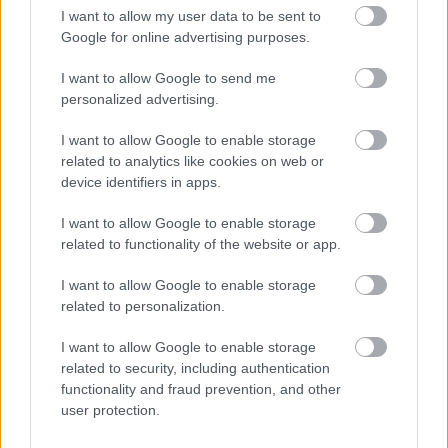
Από την 1η έως τις 20 Σεπτεμβρίου
I want to allow my user data to be sent to
Google for online advertising purposes.
Ο διεθνώς καταξιωμένος ζωγράφος και γλύπτης
I want to allow Google to send me
personalized advertising.
Κωστής Γεωργίου επιστρέφει στην Αθήνα με την
έκθεσή του Enigma 2. Η έκθεση έχει αναδρομικό
I want to allow Google to enable storage
χαρακτήρα και είναι εμπλουτισμένη με έργα από
related to analytics like cookies on web or
device identifiers in apps.
όλες τις περιόδους της μακρόχρονης πορείας του
δημιουργού καθώς και με προσθήκη πρόσφατων
I want to allow Google to enable storage
έργων ζωγραφικής και γλυπτικής. Πρόκειται για
related to functionality of the website or app.
μια ιστορική έκθεση, που απαρτίζεται από 160
I want to allow Google to enable storage
έργα ζωγραφικής μεγάλων και μικρότερων
related to personalization.
διαστάσεων καθώς και 40 γλυπτά.
I want to allow Google to enable storage
related to security, including authentication
functionality and fraud prevention, and other
user protection.