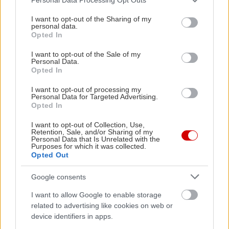
στις 20.30)
services and may gather and store information including but
not limited to your visit or usage behaviour. You may click to
I want to opt-out of the Sharing of my
personal data.
grant or deny consent to Google and its third-party tags to
Opted In
Οκτώ θεατρικές παραστάσεις από τις ομάδες των
use your data for below specified purposes in below Google
δήμων της Αττικής, μία κάθε μέρα, θα δούμε στο
consent section.
I want to opt-out of the Sale of my
Personal Data.
ατμοσφαιρικό Κηποθέατρο της Νίκαιας (στη
Opted In
γωνία των οδών Κύπρου και Προύσσης).
I want to opt-out of processing my
Ενδεικτικά ξεχωρίζουμε το «Καλιφόρνια Ντριμιν»
Personal Data for Targeted Advertising.
Opted In
του Βασίλη Κατσικονούρη από το Θεατρικό
Εργαστήρι Δήμου Νίκαιας-Αγ.Ι. Ρέντη «Ρενδία
I want to opt-out of Collection, Use,
Retention, Sale, and/or Sharing of my
Λέξις» την Παρασκευή 2/9 και την κωμωδία «Ποια
Personal Data that Is Unrelated with the
Purposes for which it was collected.
Ελένη» των Ρέππα-Παπαθανασίου από το
Opted Out
Θεατρικό εργαστήρι Δήμου Αγίου Δημητρίου την
Google consents
Πέμπτη 8/9.
I want to allow Google to enable storage
related to advertising like cookies on web or
Enigma 2: Έκθεση του Κωστή Γεωργίου στον
device identifiers in apps.
Ελληνικό Κόσμο