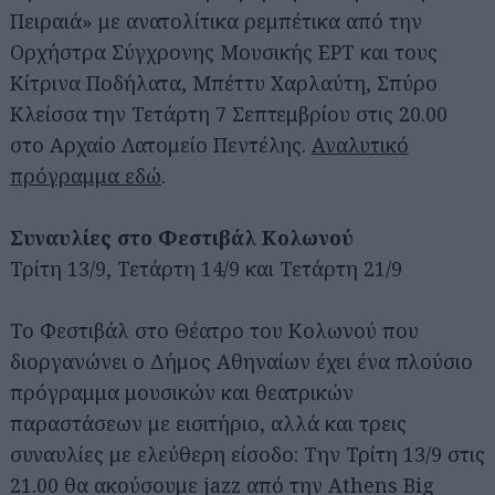
Πειραιά» με ανατολίτικα ρεμπέτικα από την
Ορχήστρα Σύγχρονης Μουσικής ΕΡΤ και τους
Κίτρινα Ποδήλατα, Μπέττυ Χαρλαύτη, Σπύρο
Κλείσσα την Τετάρτη 7 Σεπτεμβρίου στις 20.00
στο Αρχαίο Λατομείο Πεντέλης.
Αναλυτικό
πρόγραμμα εδώ
.
Συναυλίες στο Φεστιβάλ Κολωνού
Τρίτη 13/9, Τετάρτη 14/9 και Τετάρτη 21/9
Το Φεστιβάλ στο Θέατρο του Κολωνού που
Αναζήτηση
διοργανώνει ο Δήμος Αθηναίων έχει ένα πλούσιο
για...
πρόγραμμα μουσικών και θεατρικών
παραστάσεων με εισιτήριο, αλλά και τρεις
συναυλίες με ελεύθερη είσοδο: Την Τρίτη 13/9 στις
21.00 θα ακούσουμε jazz από την Athens Big