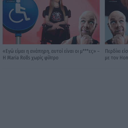
«Εγώ είμαι η ανάπηρη, αυτοί είναι οι μ***ες» –
Περδίκι εί
Η Maria Rolls χωρίς φίλτρο
με τον Ho