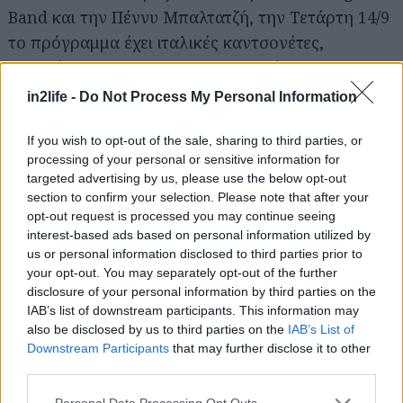
Band και την Πέννυ Μπαλτατζή, την Τετάρτη 14/9
το πρόγραμμα έχει ιταλικές καντσονέτες,
τραγούδια των Rossini, Tosti, καθώς και
τραγούδια της Κάτω Ιταλίας με τη σοπράνο
in2life -
Do Not Process My Personal Information
Δέσποινα Σκαρλάτου και τον Βενιαμίν
Χατζηκουμπάρογλου στο πιάνο, και την Τετάρτη
If you wish to opt-out of the sale, sharing to third parties, or
processing of your personal or sensitive information for
21/9 η Συμφωνική Ορχήστρα Δήμου Αθηναίων
targeted advertising by us, please use the below opt-out
ερμηνεύει την εισαγωγή κοντσέρτου «Στο
section to confirm your selection. Please note that after your
φθινόπωρο» του Edvard Grieg, την «Σερενάτα»
opt-out request is processed you may continue seeing
interest-based ads based on personal information utilized by
για έγχορδα του Josef Suk, τις «Εβρίδες» του Felix
us or personal information disclosed to third parties prior to
Mendelssohn και την 5η Συμφωνία του Franz
your opt-out. You may separately opt-out of the further
Schubert.
disclosure of your personal information by third parties on the
IAB’s list of downstream participants. This information may
also be disclosed by us to third parties on the
IAB’s List of
Φεστιβάλ Ερασιτεχνικού θεάτρου των Δήμων
Downstream Participants
that may further disclose it to other
Αττικής στο Κηποθέατρο Νίκαιας
third parties.
Μέχρι και την Πέμπτη 8 Σεπτεμβρίου (καθημερινά
Please note that this website/app uses one or more Google
Personal Data Processing Opt Outs