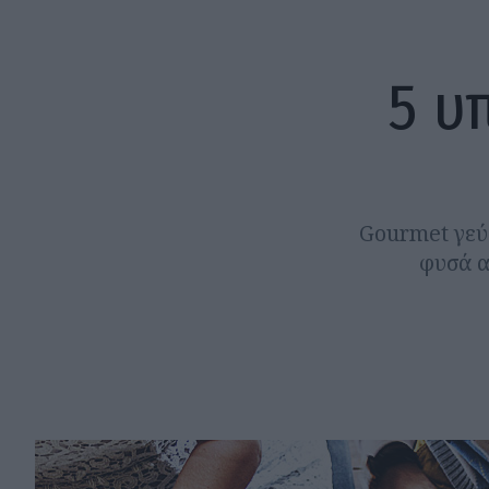
5 υ
Gourmet γεύσ
φυσά α