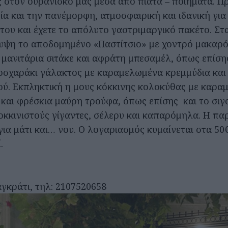
ς στον ουρανίσκο μας μέσα από πιάτα – ποιήματα. Π
ία και την πανέμορφη, ατμοσφαιρική και ιδανική για
του και έχετε το απόλυτο γαστριμαργικό πακέτο. Στ
υψη το αποδομημένο «Παστίτσιο» με χοντρό μακαρό
 μανιτάρια σιτάκε και αφράτη μπεσαμέλ, όπως επίσης
σχαράκι γάλακτος με καραμελωμένα κρεμμύδια και
ού. Εκπληκτική η μους κόκκινης κολοκύθας με καρ
 και φρέσκια μαύρη τρούφα, όπως επίσης και το σι
οκκινιστούς γίγαντες, σέλερυ και καπαρόμηλα. Η π
για μάτι και… νου. Ο λογαριασμός κυμαίνεται στα 50
.
γκράτι, τηλ: 2107520658