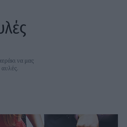
υλές
αεράκι να μας
 αυλές.