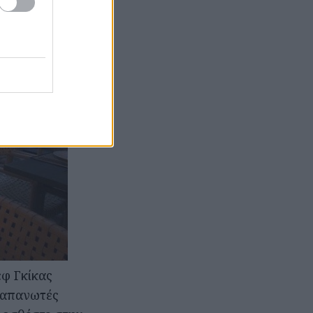
φ Γκίκας
ί απανωτές