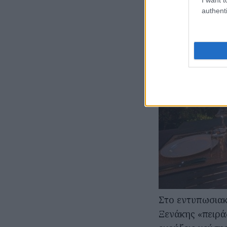
authenti
Στο εντυπωσιακ
Ξενάκης «πειρά