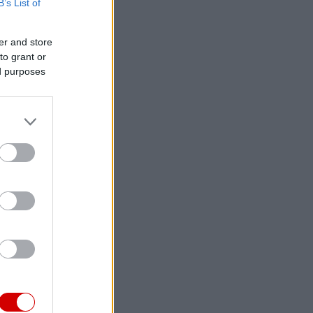
B’s List of
er and store
to grant or
ed purposes