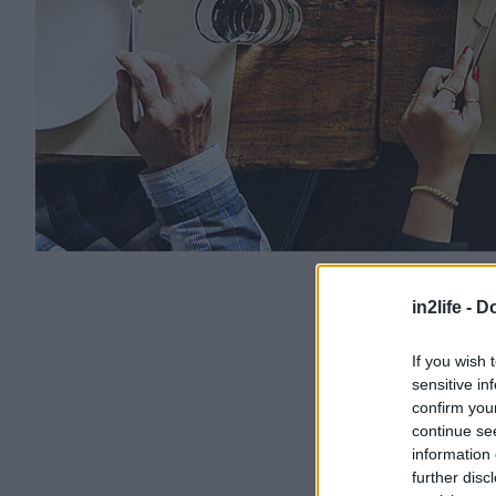
in2life -
Do
If you wish 
sensitive in
confirm you
continue se
information 
further disc