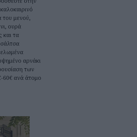
ροσθέστε στην
 καλοκαιρινό
α του μενού,
νι, ουρά
 και τα
 σάλτσα
αμελωμένα
γοψημένο αρνάκι
αρουσίαση των
€-60€ ανά άτομο