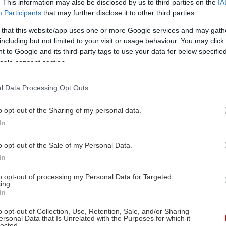
. This information may also be disclosed by us to third parties on the
IA
Participants
that may further disclose it to other third parties.
 that this website/app uses one or more Google services and may gath
including but not limited to your visit or usage behaviour. You may click 
 to Google and its third-party tags to use your data for below specifi
ogle consent section.
l Data Processing Opt Outs
o opt-out of the Sharing of my personal data.
In
o opt-out of the Sale of my Personal Data.
In
to opt-out of processing my Personal Data for Targeted
ing.
In
o opt-out of Collection, Use, Retention, Sale, and/or Sharing
ersonal Data that Is Unrelated with the Purposes for which it
lected.