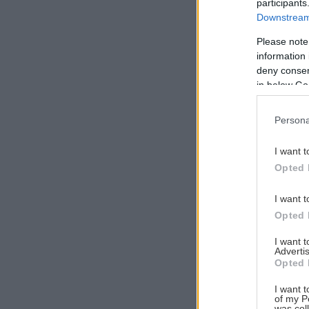
participants
Downstream 
Please note
information 
Αναζήτηση
deny consent
για...
in below Go
Persona
I want t
Opted 
I want t
Opted 
I want 
Advertis
Opted 
I want t
of my P
was col