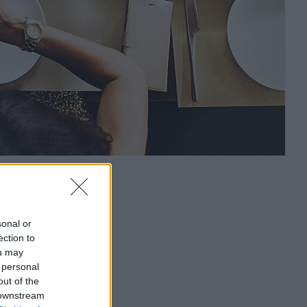
sonal or
ection to
ou may
 personal
out of the
 downstream