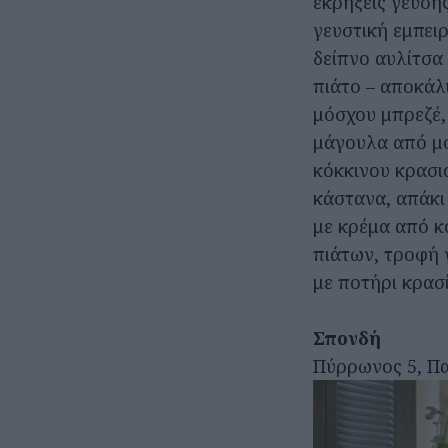
εκρήξεις γεύση
γευστική εμπειρ
δείπνο αυλίτσα 
πιάτο – αποκάλ
μόσχου μπρεζέ,
μάγουλα από μο
κόκκινου κρασι
κάστανα, απάκι
με κρέμα από κ
πιάτων, τροφή 
με ποτήρι κρασί
Σπονδή
Πύρρωνος 5, Πα