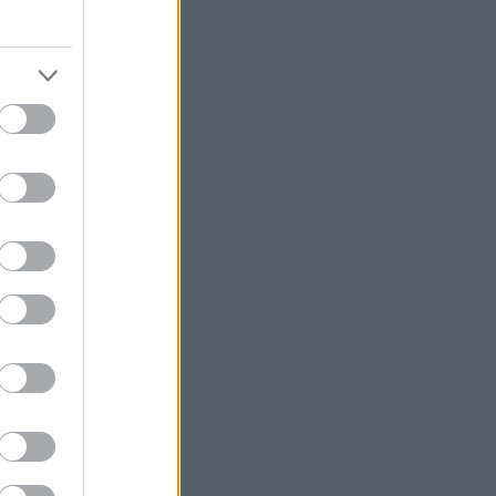
οι δέντρα και
ευφάνταστες
υθύνσεις,
 κήπους, ό,τι