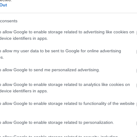
Out
εωργιακώδη
consents
 άκρως καλοκαιρινό: δροσερές αυλές και κήποι γεμάτ
o allow Google to enable storage related to advertising like cookies on
evice identifiers in apps.
ίνουν την απαραίτητη δροσιά. Το τραπέζι, εκλεκτό: 
ωστών σεφ που απογειώνουν την όλη εμπειρία. Οι διε
o allow my user data to be sent to Google for online advertising
ς και οι περιστάσεις.
s.
to allow Google to send me personalized advertising.
ιατόρια με δημιουργική κουζίνα και ισάριθμες αυλές ή
καιρινά, ρομαντικά δείπνα.
o allow Google to enable storage related to analytics like cookies on
evice identifiers in apps.
o allow Google to enable storage related to functionality of the website
υ 57, Μεταξουργείο, τηλ: 210 5222633
o allow Google to enable storage related to personalization.
o allow Google to enable storage related to security, including