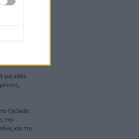
 ψητό φιλέτο
ιγούρι, που
Ταυτόχρονα, οι
αρπών και το
σσονται
ά για κάθε
γμένους,
το Cycladic
ε, την
αθώς και την