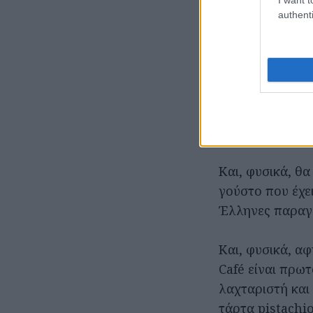
authenti
Όσο για το κυρ
μπακαλιάρου, σ
λιώνει κυριολε
επιλογές στα ζ
μοσχαρίσιο σου
καθημερινά με 
Και, φυσικά, θ
γούστο που έχει
Έλληνες παραγ
Και, φυσικά, αφ
Café είναι πρωτ
λαχταριστή και
τάρτα pistachio