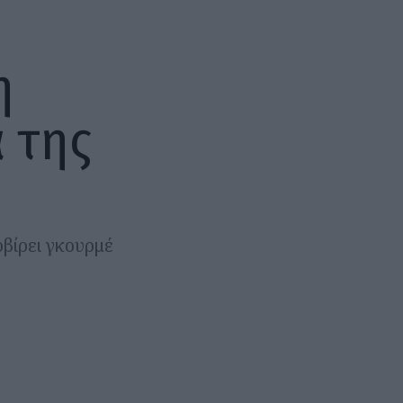
η
 της
βίρει γκουρμέ