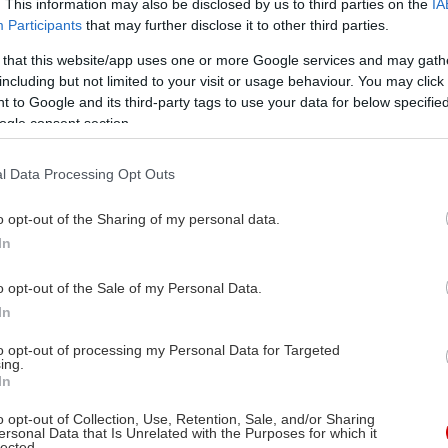
. This information may also be disclosed by us to third parties on the
IA
Participants
that may further disclose it to other third parties.
 that this website/app uses one or more Google services and may gath
including but not limited to your visit or usage behaviour. You may click 
 to Google and its third-party tags to use your data for below specifi
ogle consent section.
l Data Processing Opt Outs
o opt-out of the Sharing of my personal data.
In
o opt-out of the Sale of my Personal Data.
In
to opt-out of processing my Personal Data for Targeted
ing.
In
o opt-out of Collection, Use, Retention, Sale, and/or Sharing
ersonal Data that Is Unrelated with the Purposes for which it
lected.