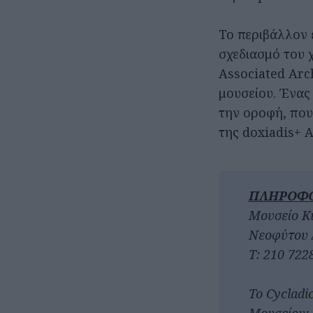
Το περιβάλλον ε
σχεδιασμό του 
Associated Arc
μουσείου. Ένας
την οροφή, που
της doxiadis+ 
ΠΛΗΡΟΦΟ
Μουσείο Κ
Νεοφύτου 
T: 210 722
Το Cycladi