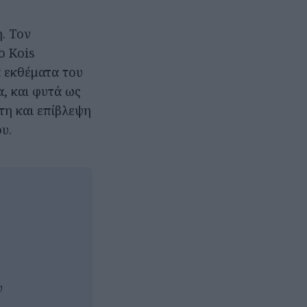
η. Τον
ο Kois
α εκθέματα του
, και φυτά ως
τη και επίβλεψη
υ.
υ