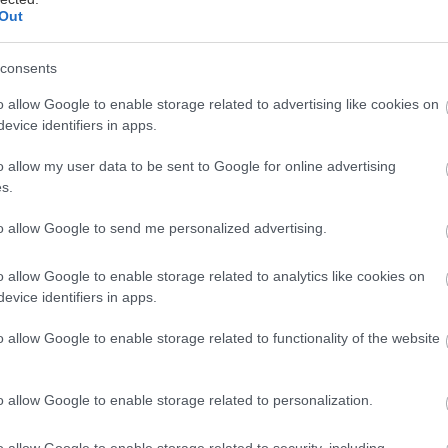
Out
consents
 Μαρτίου, παρουσιάστηκε το ολοκαίνουριο «κυκλαδι
o allow Google to enable storage related to advertising like cookies on
evice identifiers in apps.
afé του Μουσείου Κυκλαδικής Τέχνης, φέρνοντας στη
και αρώματα από τα ελληνικά νησιά. Ο κομψός και λι
o allow my user data to be sent to Google for online advertising
ή τον κυκλαδικό πολιτισμό με την ζωή στην σύγχρον
s.
ρωινό, brunch, καφέ ή μεσημεριανό.
to allow Google to send me personalized advertising.
ές επιμελείται με προσοχή η Begnis Catering, και ό
o allow Google to enable storage related to analytics like cookies on
evice identifiers in apps.
ιαίτερες προτάσεις. Πολύ λεπτές φέτες από πεντανό
ν χυμό πορτοκαλιού και τζίντζερ, βελουτέ σούπες λ
o allow Google to enable storage related to functionality of the website
άσινη σαλάτα με σύκο, σταφίδες και ψητό χαλούμι, 
κουρμέ κυκλαδίτικες επιλογές μας. Για ένα πιο… απλ
o allow Google to enable storage related to personalization.
 σνακ, παραγγέλνουμε μέσα από την μεγάλη ποικιλία
ιά.
o allow Google to enable storage related to security, including