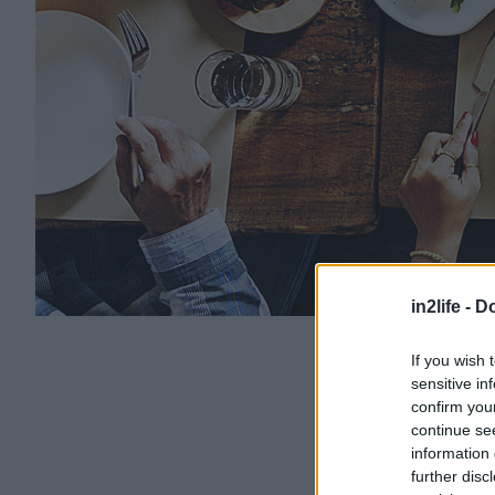
in2life -
Do
If you wish 
sensitive in
confirm you
continue se
information 
further disc