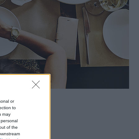
sonal or
ection to
ou may
 personal
out of the
 downstream