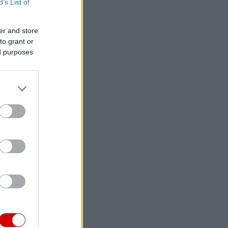
B’s List of
er and store
to grant or
ed purposes