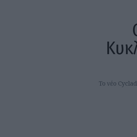
Κυκ
Το νέο Cycla