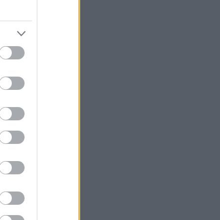
κό» μενού στο
ν καρδιά της
τός χώρος
η πόλη, με
λες αποτελούν
στιμο λαβράκι
αχανικών και η
είναι λίγες
οϊκό αλλά
 σάντουιτς με