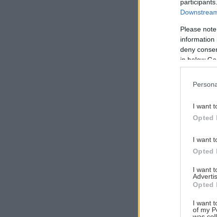
participants
Downstream 
Please note
information 
Αναζήτηση
deny consent
για...
in below Go
Persona
I want t
Opted 
I want t
Opted 
I want 
Advertis
Opted 
I want t
of my P
was col