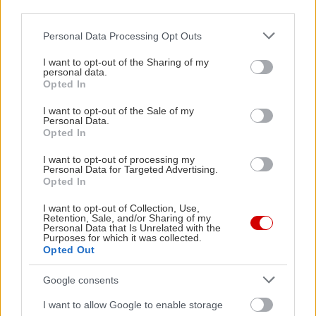
Victoria Hislop. Το εντέκατο του άλμπουμ «Πού
third parties.
να σε βρω» σε μουσική Θέμη Καραμουρατίδη και
Please note that this website/app uses one or more Google
Personal Data Processing Opt Outs
στίχους Ελεάνας Βραχάλη, προέρχεται από το cd-
services and may gather and store information including but
not limited to your visit or usage behaviour. You may click to
I want to opt-out of the Sharing of my
συλλογή «Όλα τα Ναι του κόσμου» (Platinum
personal data.
grant or deny consent to Google and its third-party tags to
Records) όλα τα έσοδα από τις πωλήσεις του
Opted In
use your data for below specified purposes in below Google
οποίου διατίθενται στο σωματείο «Παιδικά Χωριά
consent section.
I want to opt-out of the Sale of my
Personal Data.
SOS Ελλάδος» και στο κέντρο θεραπείας
Opted In
εξαρτημένων ατόμων. «ΚΕ.Θ.Ε.Α». Το τελευταίο
I want to opt-out of processing my
τραγούδι «Είναι η αγάπη» από το σάουντρακ της
Personal Data for Targeted Advertising.
Opted In
τηλεοπτικής σειράς «Το νησί» (ΕΜΙ) σε μουσική
του Μίνωα Μάτσα και στίχους της Victoria
I want to opt-out of Collection, Use,
Retention, Sale, and/or Sharing of my
Hislop.
Personal Data that Is Unrelated with the
Purposes for which it was collected.
Opted Out
Info:
Google consents
Ο δίσκος της Ελεωνόρας Ζουγανέλη «Μετακόμιση
τώρα» κυκλοφορεί στις 2 Απριλίου. Ας είναι
I want to allow Google to enable storage