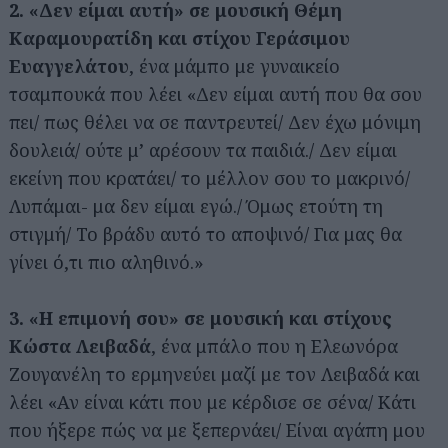
2. «Δεν είμαι αυτή» σε μουσική Θέμη
Καραμουρατίδη και στίχου Γεράσιμου
Ευαγγελάτου
, ένα μάμπο με γυναικείο
τσαμπουκά που λέει «Δεν είμαι αυτή που θα σου
πει/ πως θέλει να σε παντρευτεί/ Δεν έχω μόνιμη
δουλειά/ ούτε μ’ αρέσουν τα παιδιά./ Δεν είμαι
εκείνη που κρατάει/ το μέλλον σου το μακρινό/
Λυπάμαι- μα δεν είμαι εγώ./ Όμως ετούτη τη
στιγμή/ Το βράδυ αυτό το αποψινό/ Για μας θα
γίνει ό,τι πιο αληθινό.»
3. «Η επιμονή σου» σε μουσική και στίχους
Κώστα Λειβαδά
, ένα μπάλο που η Ελεωνόρα
Ζουγανέλη το ερμηνεύει μαζί με τον Λειβαδά και
λέει «Αν είναι κάτι που με κέρδισε σε σένα/ Κάτι
που ήξερε πώς να με ξεπερνάει/ Είναι αγάπη μου
Αναζήτηση
για...