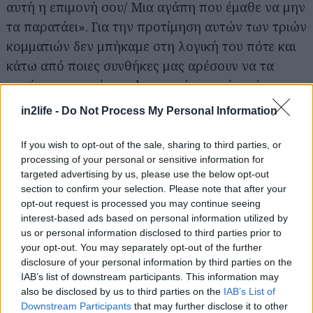
αυτή η επιμονή σου/ Μια αγάπη που έμαθε να μην
τα παρατάει». Για την προτίμηση αυτών των τριών
κομματιών δεν μπήκαμε στη λογική του πότε και
κάτω από ποιες συνθήκες μας αρέσουν να τα
ακούμε, π.χ. από το cd στο σπίτι μας ή από το
ραδιόφωνο ή σε κάποιο live της ερμηνεύτριας.
in2life -
Do Not Process My Personal Information
Απλώς είναι πολύ δυνατά τραγούδια κάτω από
οποιαδήποτε συνθήκη ακρόασης…
If you wish to opt-out of the sale, sharing to third parties, or
processing of your personal or sensitive information for
targeted advertising by us, please use the below opt-out
Στο cd υπογράφουν πέντε τραγούδια οι Θέμης
section to confirm your selection. Please note that after your
Καραμουρατίδης- Γεράσιμος Ευαγγελάτος,
opt-out request is processed you may continue seeing
interest-based ads based on personal information utilized by
τέσσερα ο Κώστας Λειβαδάς, ένα ο Φίλιππος
us or personal information disclosed to third parties prior to
Πλιάτσικας και η Πηγή Κωνσταντίνου, ένα η
your opt-out. You may separately opt-out of the further
Μαρία Παπαγεωργίου και ο Σταύρος Σταύρου, ένα
disclosure of your personal information by third parties on the
IAB’s list of downstream participants. This information may
ο Μίνως Θεοχάρης, ένα ο Γιάννης Ζουγανέλης και
also be disclosed by us to third parties on the
IAB’s List of
η Sunny Μπαλτζή και ένα ο Μίνως Μάτσας με τη
Downstream Participants
that may further disclose it to other