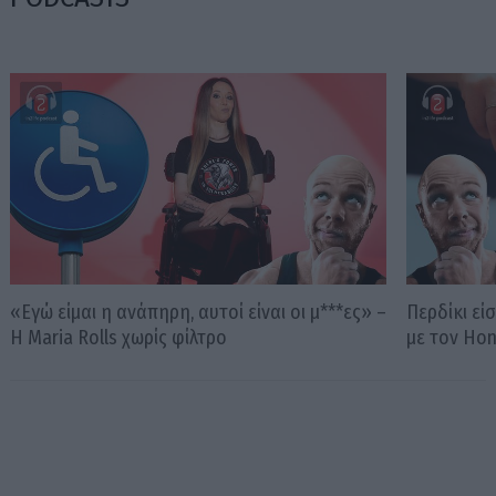
«Εγώ είμαι η ανάπηρη, αυτοί είναι οι μ***ες» –
Περδίκι εί
Η Maria Rolls χωρίς φίλτρο
με τον Ho