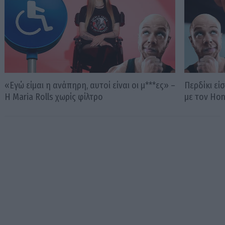
«Εγώ είμαι η ανάπηρη, αυτοί είναι οι μ***ες» –
Περδίκι εί
Η Maria Rolls χωρίς φίλτρο
με τον Ho