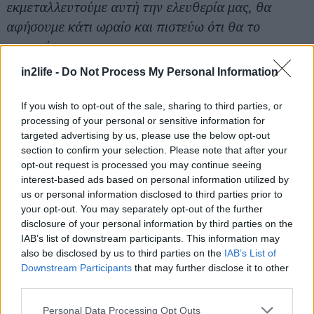
εκμεταλλευτούμε αυτή την ελευθερία μας, θα
Αναζήτηση
για...
αφήσουμε κάτι ωραίο και πιστεύω ότι θα το
καταφέρουμε».
in2life -
Do Not Process My Personal Information
INFO:
Η Νατάσσα Μποφίλιου δίνει τη μουσική παράσταση
If you wish to opt-out of the sale, sharing to third parties, or
processing of your personal or sensitive information for
«Το πέρασμα των Μάγων» κάθε Σάββατο, στο
targeted advertising by us, please use the below opt-out
Kyklos live stage (Ιερά Οδός 74, Βοτανικός, είσοδος
section to confirm your selection. Please note that after your
από Κασσάνδρας 23).
opt-out request is processed you may continue seeing
interest-based ads based on personal information utilized by
Ώρα έναρξης: 22.30. Τηλ. Κρατήσεων: 2103424299.
us or personal information disclosed to third parties prior to
Είσοδος: 12 ευρώ με μπύρα ή κρασί.
your opt-out. You may separately opt-out of the further
Τιμή φιάλης ουίσκι: 100 ευρώ/τέσσερα άτομα. Τιμή
disclosure of your personal information by third parties on the
IAB’s list of downstream participants. This information may
φιάλης κρασιού: 50 ευρώ/δύο άτομα.
also be disclosed by us to third parties on the
IAB’s List of
Downstream Participants
that may further disclose it to other
third parties.
Please note that this website/app uses one or more Google
Personal Data Processing Opt Outs