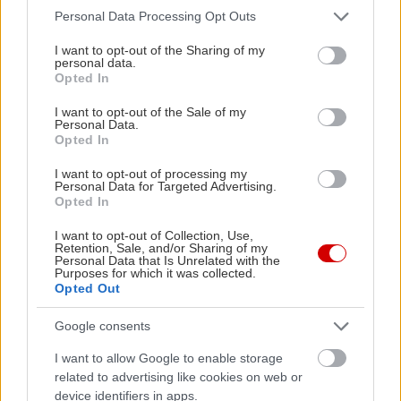
Please note that this website/app uses one or more Google
Personal Data Processing Opt Outs
services and may gather and store information including but
not limited to your visit or usage behaviour. You may click to
I want to opt-out of the Sharing of my
personal data.
grant or deny consent to Google and its third-party tags to
Opted In
use your data for below specified purposes in below Google
consent section.
I want to opt-out of the Sale of my
Personal Data.
Opted In
I want to opt-out of processing my
Personal Data for Targeted Advertising.
Opted In
I want to opt-out of Collection, Use,
Retention, Sale, and/or Sharing of my
Personal Data that Is Unrelated with the
Purposes for which it was collected.
Opted Out
Google consents
I want to allow Google to enable storage
related to advertising like cookies on web or
device identifiers in apps.