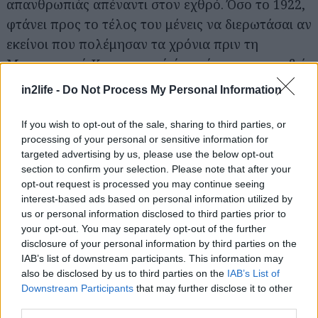
απανθρωπιάς απέναντι στον εχθρό. Όσο το 1922,
φτάνει προς το τέλος του μένεις να διερωτάσαι αν
Αναζήτηση
για...
εκείνοι που πολέμησαν τα χρόνια πριν τη
Μικρασιατική Καταστροφή ήταν ήρωες με προβιά
ανθρώπου ή το αντίστροφο, μιας και ο Θανάσης
in2life -
Do Not Process My Personal Information
Πέτρου δεν εξωραΐζει με κούφια γνωμικά δόξας τη
βαρβαρότητα του πολέμου η οποία ηχεί
If you wish to opt-out of the sale, sharing to third parties, or
processing of your personal or sensitive information for
εκκωφαντικά πάνω στα χιλιάδες πτώματα, τους
targeted advertising by us, please use the below opt-out
τραυματισμένους και τις βουβές κραυγές πόνου
section to confirm your selection. Please note that after your
των ξεσπιτωμένων.
opt-out request is processed you may continue seeing
interest-based ads based on personal information utilized by
us or personal information disclosed to third parties prior to
Μακάρι κάποια στιγμή το 1922 να βρει τη θέση
your opt-out. You may separately opt-out of the further
που του αρμόζει και στη σχολική διδασκαλία, μιας
disclosure of your personal information by third parties on the
IAB’s list of downstream participants. This information may
κι αποτελεί σπουδαίο ιστορικό ανάγνωσμα.
also be disclosed by us to third parties on the
IAB’s List of
Downstream Participants
that may further disclose it to other
third parties.