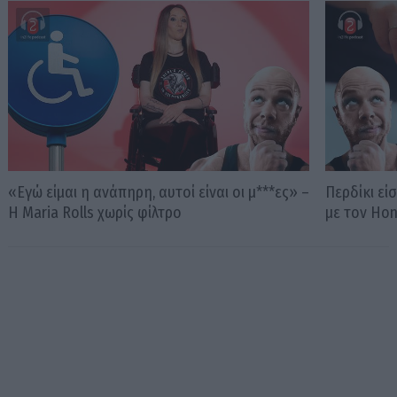
«Εγώ είμαι η ανάπηρη, αυτοί είναι οι μ***ες» –
Περδίκι εί
Η Maria Rolls χωρίς φίλτρο
με τον Ho