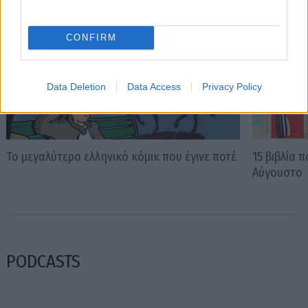
CONFIRM
Data Deletion
Data Access
Privacy Policy
Το μεγαλύτερο ελληνικό κόμικ που έγινε ποτέ
15 βιβλία 
Αύγουστο
PODCASTS