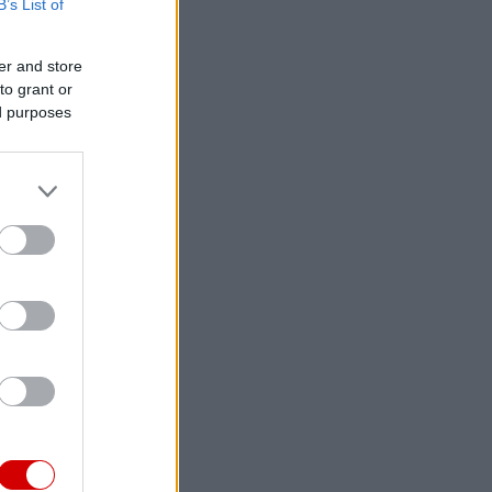
B’s List of
er and store
to grant or
ed purposes