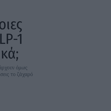
οιες
LP-1
ικά;
πάρχουν όμως
σεις το ζάχαρό