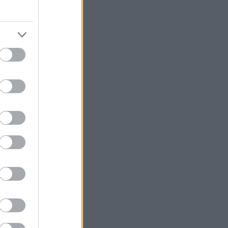
ω από το
ετίζονται με
ικος όρος: τα
τίθεται πως
 σεμαγλουτίδη,
αι ειδικά