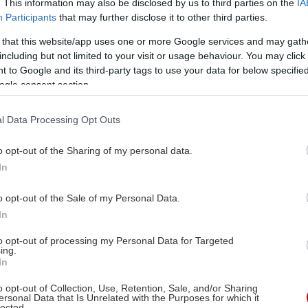
. This information may also be disclosed by us to third parties on the
IA
Participants
that may further disclose it to other third parties.
 that this website/app uses one or more Google services and may gath
including but not limited to your visit or usage behaviour. You may click 
 to Google and its third-party tags to use your data for below specifi
ogle consent section.
l Data Processing Opt Outs
o opt-out of the Sharing of my personal data.
In
o opt-out of the Sale of my Personal Data.
In
to opt-out of processing my Personal Data for Targeted
ing.
In
o opt-out of Collection, Use, Retention, Sale, and/or Sharing
ersonal Data that Is Unrelated with the Purposes for which it
lected.