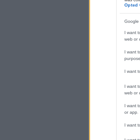
Opted 
Google 
I want t
web or d
Τ
I want t
α τ
purpose
Oz
το
I want 
«φ
I want t
web or d
Δηλαδή τροφές,
κάνουν κάτι πα
I want t
or app.
Εδώ χρειάζεται
I want t
η δραστική ουσ
I want t