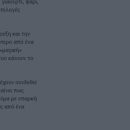
γιαούρτι, ψάρι,
επιλογές
ρεξη και την
ότερο από ένα
 «μαγική»
που κάνουν το
 έχουν συνδεθεί
αίνει πως
εύμα με επαρκή
ας από ένα