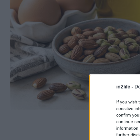
in2life -
Do
If you wish 
sensitive in
confirm you
continue se
information 
further disc