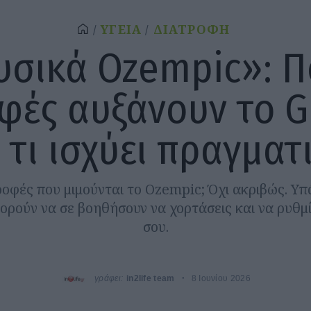
ΥΓΕΙΑ
ΔΙΑΤΡΟΦΗ
σικά Ozempic»: Π
φές αυξάνουν το G
 τι ισχύει πραγματ
οφές που μιμούνται το Ozempic; Όχι ακριβώς. Υ
ορούν να σε βοηθήσουν να χορτάσεις και να ρυθμί
σου.
γράφει:
in2life team
8 Ιουνίου 2026