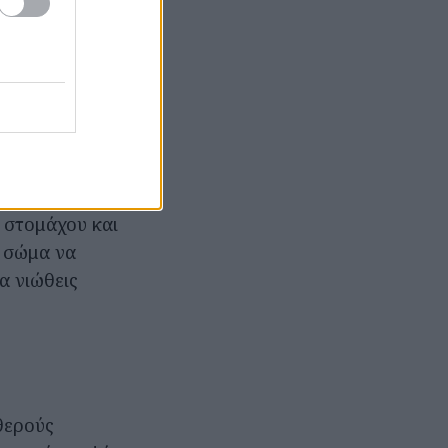
 χρονικό
ύχει ένα γεύμα.
ι «φυσικό
δηλαδή το
το έντερο μετά
ριση ινσουλίνης
υ στομάχου και
ο σώμα να
α νιώθεις
θερούς