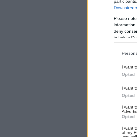
participants
Downstream 
Please note
information 
Αναζήτηση
deny consent
για...
in below Go
Persona
I want t
Opted 
I want t
Opted 
I want 
Advertis
Opted 
I want t
of my P
was col