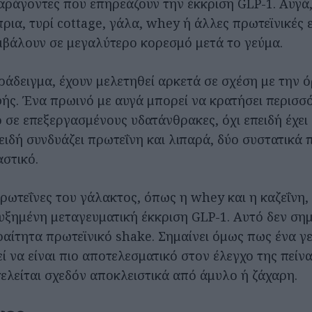
αράγοντες που επηρεάζουν την έκκριση GLP-1. Αυγά, 
ρια, τυρί cottage, γάλα, whey ή άλλες πρωτεϊνικές 
βάλουν σε μεγαλύτερο κορεσμό μετά το γεύμα.
ράδειγμα, έχουν μελετηθεί αρκετά σε σχέση με την ό
ς. Ένα πρωινό με αυγά μπορεί να κρατήσει περισσ
 σε επεξεργασμένους υδατάνθρακες, όχι επειδή έχει
ειδή συνδυάζει πρωτεΐνη και λιπαρά, δύο συστατικά 
αστικό.
πρωτεΐνες του γάλακτος, όπως η whey και η καζεΐνη,
αυξημένη μεταγευματική έκκριση GLP-1. Αυτό δεν σημ
ραίτητα πρωτεϊνικό shake. Σημαίνει όμως πως ένα γ
ί να είναι πιο αποτελεσματικό στον έλεγχο της πείν
ελείται σχεδόν αποκλειστικά από άμυλο ή ζάχαρη.