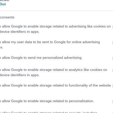
Out
consents
o allow Google to enable storage related to advertising like cookies on
evice identifiers in apps.
o allow my user data to be sent to Google for online advertising
ελευταία χρόνια, μαζί με την τεράστια συζήτηση
γύρ
s.
empic
, το
Munjaro
και γενικά τα φάρμακα που σχ
ν υποδοχέα GLP-1,
εμφανίστηκε και ένας πιο πιασάρ
to allow Google to send me personalized advertising.
υσικά Ozempic».
o allow Google to enable storage related to analytics like cookies on
evice identifiers in apps.
 συμπληρώματα ή διατροφικές στρατηγικές που υπο
ρόμοιο με τα φάρμακα αδυνατίσματος.
o allow Google to enable storage related to functionality of the website
 λίγη ψυχραιμία. Καμία τροφή δεν λειτουργεί όπως η
o allow Google to enable storage related to personalization.
ία του Ozempic και του Wegovy. Τα φάρμακα αυτά είν
o allow Google to enable storage related to security, including