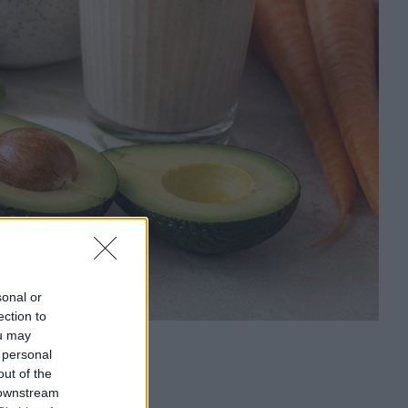
sonal or
ection to
ou may
 personal
out of the
 downstream