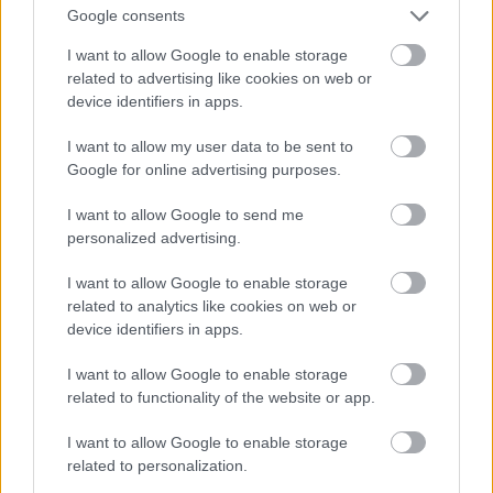
π.Χ. για να είμαστε ακριβείς, και ανακαλύφθηκε
Google consents
εντοιχισμένο σε έναν βυζαντινό πύργο (ναι, κι
I want to allow Google to enable storage
όμως). Ο τοίχος διαλύθηκε για να βγει το τρόπαιο,
related to advertising like cookies on web or
το οποίο σήμερα βρίσκεται στο Αρχαιολογικό
device identifiers in apps.
Μουσείο Μαραθώνα. Αυτό που θα δεις εδώ είναι
I want to allow my user data to be sent to
το αντίγραφό του –και με λίγη εξερευνητική
Google for online advertising purposes.
διάθεση θα βρεις και τα απομεινάρια του πύργου,
την ενδιαφέρουσα ιστορία του οποίου έχει
εδώ
το
I want to allow Google to send me
personalized advertising.
Kastra.eu. Η πρόσβαση στον χώρο είναι
ελεύθερη, δεν υπάρχει ωράριο, ούτε εισιτήριο.
I want to allow Google to enable storage
related to analytics like cookies on web or
device identifiers in apps.
Το Αρχαιολογικό Μουσείο Μαραθώνα
I want to allow Google to enable storage
Πέρα από το αυθεντικό Τρόπαιο, στο ιδιαίτερα
related to functionality of the website or app.
αξιόλογο Αρχαιολογικό Μουσείο του Μαραθώνα
I want to allow Google to enable storage
θα δεις και τον τύμβο των Πλαταιέων που
related to personalization.
σκοτώθηκαν μαζί με τους Αθηναίους στη μάχη,