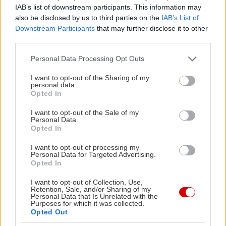
λαδόκολλα και παϊδάκια… όπως στο χωριό
IAB’s list of downstream participants. This information may
also be disclosed by us to third parties on the
IAB’s List of
Ο Τύμβος και το Τρόπαιο της Μάχης
Downstream Participants
that may further disclose it to other
third parties.
Στον Τύμβο του Μαραθώνα, που τον βρίσκεις στο
Please note that this website/app uses one or more Google
Personal Data Processing Opt Outs
services and may gather and store information including but
χάρτη
εδώ
, είναι θαμμένοι οι 192 Αθηναίοι που
not limited to your visit or usage behaviour. You may click to
I want to opt-out of the Sharing of my
σκοτώθηκαν στην πρώτη μάχη με τους Πέρσες, το
personal data.
grant or deny consent to Google and its third-party tags to
Opted In
490 π.Χ. Ο χωμάτινος τύμβος, που αγγίζει σε ύψος
use your data for below specified purposes in below Google
consent section.
τα 9 μέτρα, είναι επισκέψιμος καθημερινά εκτός
I want to opt-out of the Sale of my
Personal Data.
Τρίτης μέχρι τις 15.30, με το ενιαίο εισιτήριο των
Opted In
5€ που θα βγάλεις στο Αρχαιολογικό Μουσείο.
I want to opt-out of processing my
Personal Data for Targeted Advertising.
Opted In
Αν θέλεις να δεις πού ακριβώς έγινε η μάχη (όχι,
δεν ήταν εκεί που είναι ο τύμβος) θα βάλεις
I want to opt-out of Collection, Use,
Retention, Sale, and/or Sharing of my
πλώρη για το Τρόπαιο, το οποίο στήθηκε σε αυτό
Personal Data that Is Unrelated with the
Purposes for which it was collected.
εδώ
το σημείο πολλά χρόνια μετά τη μάχη, το 460
Opted Out