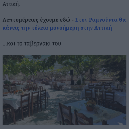
Αττική.
Λεπτομέρειες έχουμε εδώ -
Στον Ραμνούντα θα
κάνεις την τέλεια μονοήμερη στην Αττική
…και το ταβερνάκι του
Αναζήτηση
για...