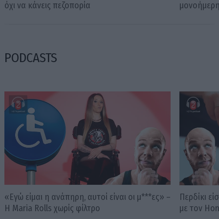
όχι να κάνεις πεζοπορία
μονοήμερη
PODCASTS
«Εγώ είμαι η ανάπηρη, αυτοί είναι οι μ***ες» –
Περδίκι εί
Η Maria Rolls χωρίς φίλτρο
με τον Ho