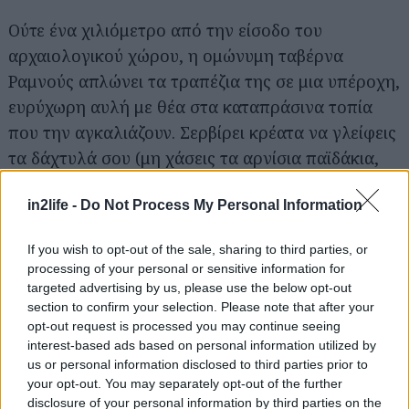
Ούτε ένα χιλιόμετρο από την είσοδο του
αρχαιολογικού χώρου, η ομώνυμη ταβέρνα
Ραμνούς απλώνει τα τραπέζια της σε μια υπέροχη,
ευρύχωρη αυλή με θέα στα καταπράσινα τοπία
που την αγκαλιάζουν. Σερβίρει κρέατα να γλείφεις
τα δάχτυλά σου (μη χάσεις τα αρνίσια παϊδάκια,
την προβατίνα στη λαδόκολλα, το κοκορέτσι και
in2life -
Do Not Process My Personal Information
το κοντοσούβλι) αλλά και σπιτικά μαγειρευτά
όπως ο κόκορας με τα μακαρόνια και συνοδευτικά
If you wish to opt-out of the sale, sharing to third parties, or
που φτιάχνονται με πρώτες ύλες από το μποστάνι
processing of your personal or sensitive information for
τους. Με τα κρασιά σου και τα ωραία σου, θα
targeted advertising by us, please use the below opt-out
section to confirm your selection. Please note that after your
πληρώσεις γύρω στα 30€ το άτομο.
opt-out request is processed you may continue seeing
interest-based ads based on personal information utilized by
Αναλυτικά σου τα έχουμε πει εδώ -
Στην
us or personal information disclosed to third parties prior to
your opt-out. You may separately opt-out of the further
Ταβέρνα Ραμνούς για προβατίνα στη
disclosure of your personal information by third parties on the