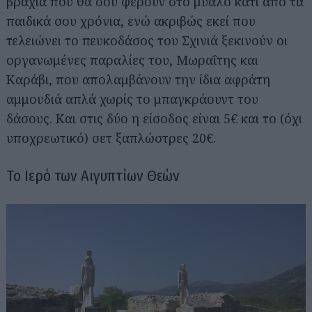
βράχια που θα σου φέρουν στο μυαλό κάτι από τα
παιδικά σου χρόνια, ενώ ακριβώς εκεί που
τελειώνει το πευκοδάσος του Σχινιά ξεκινούν οι
οργανωμένες παραλίες του, Μωραΐτης και
Καράβι, που απολαμβάνουν την ίδια αφράτη
αμμουδιά απλά χωρίς το μπαγκράουντ του
δάσους. Και στις δύο η είσοδος είναι 5€ και το (όχι
υποχρεωτικό) σετ ξαπλώστρες 20€.
Το Ιερό των Αιγυπτίων Θεών