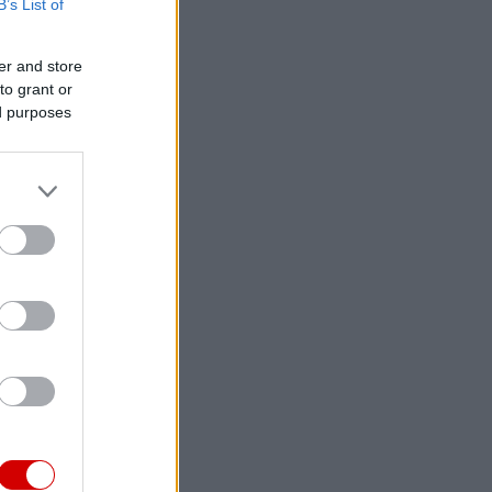
B’s List of
er and store
to grant or
ed purposes