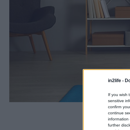
in2life -
Do
If you wish 
sensitive in
confirm you
continue se
information 
further disc