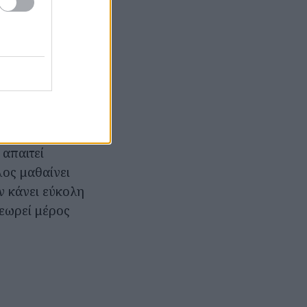
ας πως 1.440
σης».
ι «μεγάλη»,
ίως, να
ει κάθε δυνατή
 απαιτεί
λος μαθαίνει
ν κάνει εύκολη
θεωρεί μέρος