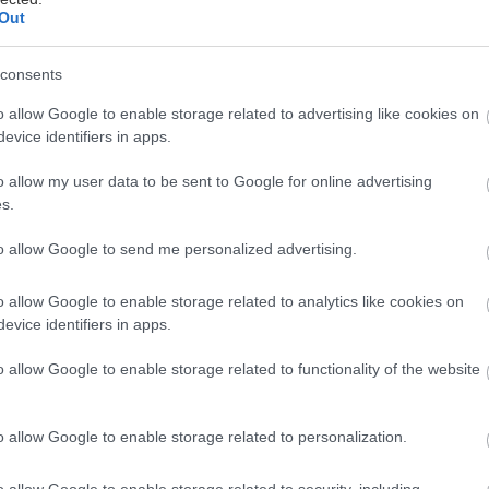
Out
consents
o allow Google to enable storage related to advertising like cookies on
evice identifiers in apps.
o allow my user data to be sent to Google for online advertising
να έχεις μία ώρα ελεύθερη για να ασκηθείς. Αν η μέρα
s.
επτά σωστά οργανωμένης άσκησης μπορούν να γίνου
νέπεια, καλύτερη διάθεση και ένα σώμα που δεν μέν
to allow Google to send me personalized advertising.
o allow Google to enable storage related to analytics like cookies on
evice identifiers in apps.
Ελίτα Παπανικολάου
, απόφοιτη του Τμήματος Επ
ής και Αθλητισμού Αθηνών
, το μεγαλύτερο εμπόδ
o allow Google to enable storage related to functionality of the website
όνος, αλλά ο τρόπος που έχουμε μάθει να σκεφτόμασ
o allow Google to enable storage related to personalization.
ιακό το πόσο δημιουργικοί γινόμαστε όταν προσπαθ
o allow Google to enable storage related to security, including