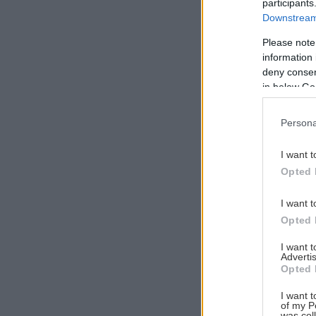
participants
Downstream 
Please note
information 
Αναζήτηση
deny consent
για...
in below Go
Persona
I want t
Opted 
I want t
Opted 
I want 
Advertis
Opted 
I want t
of my P
was col