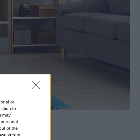
sonal or
ection to
ou may
 personal
out of the
 downstream