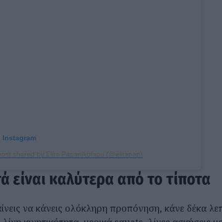
n Instagram
post shared by Elita Papanikolaou (@elitapap)
ά είναι καλύτερα από το τίποτα
ίνεις να κάνεις ολόκληρη προπόνηση, κάνε δέκα λεπτ