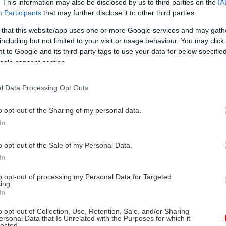
. This information may also be disclosed by us to third parties on the
IA
Participants
that may further disclose it to other third parties.
 that this website/app uses one or more Google services and may gath
including but not limited to your visit or usage behaviour. You may click 
 to Google and its third-party tags to use your data for below specifi
ogle consent section.
l Data Processing Opt Outs
o opt-out of the Sharing of my personal data.
In
o opt-out of the Sale of my Personal Data.
In
to opt-out of processing my Personal Data for Targeted
ing.
In
o opt-out of Collection, Use, Retention, Sale, and/or Sharing
ersonal Data that Is Unrelated with the Purposes for which it
lected.