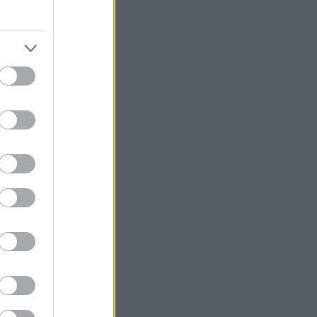
 σου είναι
ν η αρχή για
ει κολλημένο
ιστήμης
ιο πολλές φορές
τε την άσκηση.
ούμε να